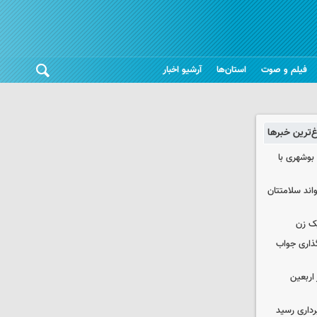
فیلم و صوت
استان‌ها
آرشیو اخبار
غ‌ترین خبرها
بوشهری با
واند سلامتتان
ک زن
گذاری جواب
۱۰۰ هزار زائر اربعین
داری رسید