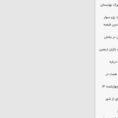
ن در شهرک بهارستان
چندین قبضه
ی در بخش
ی به زائران اربعین
رباره
زرگترین باغ مدرن کشور به ارزش ۷ همت در
رهن و اجاره آپارتمان در جنوب تهران چهارشنبه ۱۴
ی از شور