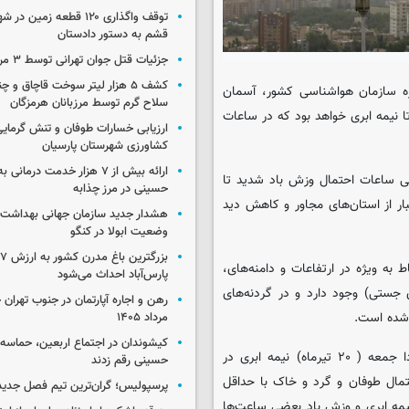
توقف واگذاری ۱۲۰ قطعه زمی
قشم به دستور دادستان
جزئیات قتل جوان تهرانی توسط ۳ مرد پژو سوار
کشف ۵ هزار لیتر سوخت قاچاق و 
زه سازمان هواشناسی کشور، آسمان
سلاح گرم توسط مرزبانان هرمزگان
روز دوشنبه (۲۳ تیرماه) کمی ابری تا نیمه ابری خواهد بود که در ساعات
ارزیابی خسارات طوفان و تنش گرمای
کشاورزی شهرستان پارسیان
ارائه بیش از ۷ هزار خدمت درمان
خی ساعات احتمال وزش باد شدید تا
حسینی در مرز چذابه
 از استان‌های مجاور و کاهش دید
هشدار جدید سازمان جهانی بهداشت د
وضعیت ابولا در کنگو
ب
 در برخی نقاط به ویژه در ارتفاعات و دامنه‌های،
پارس‌آباد احداث می‌شود
 جستی) وجود دارد و در گردنه‌های
 شده است.
مرداد ۱۴۰۵
کیشوندان در اجتماع اربعین، حماسه‌ا
بر اساس اعلام اداره کل هواشناسی استان تهران، آسمان تهران فردا جمعه ( ۲۰ تیرماه) نیمه ابری در
حسینی رقم زدند
تمال طوفان و گرد و خاک با حداقل
پرسپولیس؛ گران‌ترین تیم فصل جدید
ی ۳۷ درجه سانتیگراد و طی ‌شنبه (۲۱ تیرماه) نیمه ابری و وزش باد بعضی ساعت‌ها