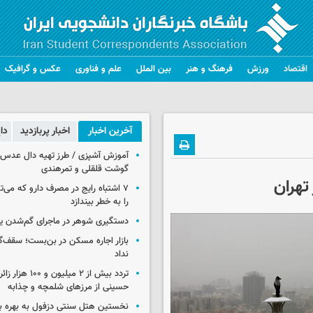
اقتصاد
ورزش
فرهنگ و هنر
بین الملل
علم و فناوری
عکس و گرافیک
آخرین اخبار
اخبار پربازدید
دا
آموزش آشپزی / طرز تهیه دال عدس 
گوشت قلقلی و تمرهندی
تهران
۷ اشتباه رایج در مصرف دارو که می‌ت
را به خطر بیندازد
دستگیری شوهر در ماجرای گم‌شدن ی
بازار اجاره مسکن در بن‌بست؛ سقف‌
نداد
تردد بیش از ۲ میلیون و 
حسینی از مرزهای شلمچه و چذابه
نخستین هتل سنتی دزفول به بهره بر