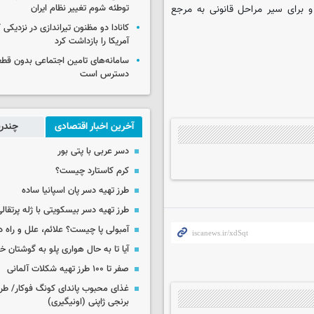
 برای سیر مراحل قانونی به مرجع
توطئه شوم تغییر نظام ایران
کانادا دو مظنون تیراندازی در نزدیکی
آمریکا را بازداشت کرد
سامانه‌های تامین اجتماعی بدون قطع
دسترس است
آخرین اخبار اقتصادی
چندرس
دسر عربی با پتی بور
کرم کاستارد چیست؟
طرز تهیه دسر پان اسپانیا ساده
طرز تهیه دسر بیسکویتی با ژله پرتقال
آمبولی پا چیست؟ علائم، علل و راه د
آیا تا به حال هواری پلو به گوشتان 
صفر تا ۱۰۰ طرز تهیه شکلات آلمانی
غذای محبوب پاندای کونگ فوکار/ طرز
برنجی ژاپنی (اونیگیری)