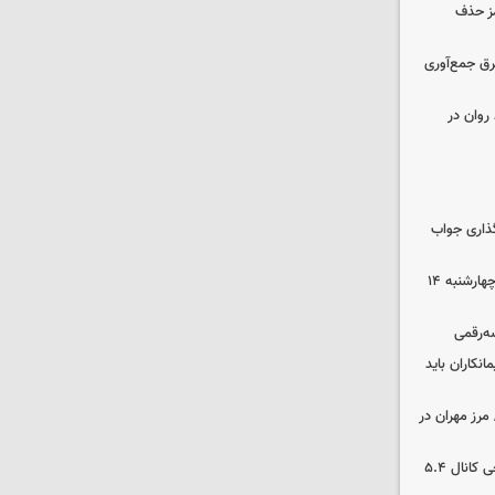
مز حذف
برق جمع‌آوری
روان در
گذاری جواب
رهن و اجاره آپارتمان در جنوب تهران چهارشنبه ۱۴
سه‌رقمی
نکاران باید
مرز مهران در
بورس رشد کرد/ شکستن رکورد تاریخی کانال ۵.۴