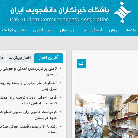
اقتصاد
ورزش
فرهنگ و هنر
بین الملل
علم و فناوری
عکس و گرافیک
آخرین اخبار
اخبار پربازدید
دا
تأملی بر کارکردهای تمدنی و هویتی ر
اربعین
انفجار در مقر مزدوران وابسته به ریا
شرق یمن
فرمان اجرایی دوباره ترامپ برای مح
تابعیت بر اساس تولد»
درخواست عامری برای تعویق عملیات ان
علیه عربستان
رشد ۴.۸ درصدی قیمت جهانی طلا 
هفته