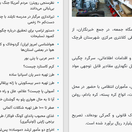
نظرسنجی رویترز: مردم آمریکا جنگ با 
بی‌ثباتی می‌دانند
تیراندازی مرگبار در مدرسه‌ تایلند با 
دست‌کم ۲۰ زخمی
اه جمعه، در جمع خبرنگاران، از
دستور ترامپ برای تحقیق درباره چگو
کمبود تسلیحات
ظی کلانتری مرکزی شهرستان قرچک
هواشناسی امروز ایران/ گردوخاک و
هوا در بعضی استان‌ها
 اقدامات اطلاعاتی، سرگرد چگینی
دسر عربی با پتی بور
 نگهداری مقادیر قابل توجهی مواد
کرم کاستارد چیست؟
طرز تهیه دسر پان اسپانیا ساده
طرز تهیه دسر بیسکویتی با ژله پرتقال
 مأموران انتظامی با حضور در محل
آمبولی پا چیست؟ علائم، علل و راه د
ت، انواع کره پسته، کره بادام، روغن
آیا تا به حال هواری پلو به گوشتان 
صفر تا ۱۰۰ طرز تهیه شکلات آلمانی
ک قانونی و گمرکی بوده‌اند، تصریح
غذای محبوب پاندای کونگ فوکار/ طرز
برنجی ژاپنی (اونیگیری)
اخراج دو مأمور ارشد «موساد»؛ پس‌