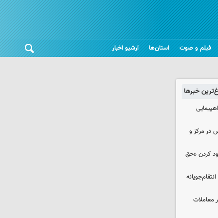
فیلم و صوت
استان‌ها
آرشیو اخبار
غ‌ترین خبرها
اهپیمایی
ض در مرکز و
دود کردن «حق
تقام‌جویانه
در معاملات