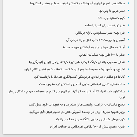
هواشناسی امروز ایران/ گردوخاک و کاهش کیفیت هوا در بعضی استان‌ها
دسر عربی با پتی بور
کرم کاستارد چیست؟
طرز تهیه دسر پان اسپانیا ساده
طرز تهیه دسر بیسکویتی با ژله پرتقالی
آمبولی پا چیست؟ علائم، علل و راه درمان آن
آیا تا به حال هواری پلو به گوشتان خورده است؟
صفر تا ۱۰۰ طرز تهیه شکلات آلمانی
غذای محبوب پاندای کونگ فوکار/ طرز تهیه کوفته برنجی ژاپنی (اونیگیری)
اخراج دو مأمور ارشد «موساد»؛ پس‌لرزه شکست توطئه شوم تغییر نظام ایران
کانادا دو مظنون تیراندازی در نزدیکی کنسولگری آمریکا را بازداشت کرد
سامانه‌های تامین اجتماعی بدون قطعی و اختلال در دسترس است
پزشکیان: باید افراد کارآمدتر را به کار گرفت/ کاری می کنیم در معیشت مردم مشکلی پیش
نیاید
پاسخ قالیباف به ترامپ: واقعیت‌ها را بپذیرید و به تعهدات خود عمل کنید
وزیر علوم: تجربه ایران در توسعه آموزش عالی در اختیار عراق قرار می‌گیرد
کریدورهای شمالی و جنوبی تنگه هرمز حذف می‌شوند
ضربه مغزی بیش از ۷۰۰ نظامی آمریکایی در حملات ایران