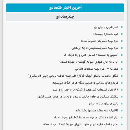
آخرین اخبار اقتصادی
چندرسانه‌ای
دسر عربی با پتی بور
کرم کاستارد چیست؟
طرز تهیه دسر پان اسپانیا ساده
طرز تهیه دسر بیسکویتی با ژله پرتقالی
آمبولی پا چیست؟ علائم، علل و راه درمان آن
آیا تا به حال هواری پلو به گوشتان خورده است؟
صفر تا ۱۰۰ طرز تهیه شکلات آلمانی
غذای محبوب پاندای کونگ فوکار/ طرز تهیه کوفته برنجی ژاپنی (اونیگیری)
کریدورهای شمالی و جنوبی تنگه هرمز حذف می‌شوند
۱۹۴ هزار انشعاب غیر مجاز از شبکه برق جمع‌آوری شد
ترافیک سنگین در جاده چالوس/ تردد روان در مرزهای زمینی کشور
پاییز پرباران در راه ایران
کالابرگ سه دهک مشمول شارز شد
بازار اجاره مسکن در بن‌بست؛ سقف‌گذاری جواب نداد
رهن و اجاره آپارتمان در جنوب تهران چهارشنبه ۱۴ مرداد ۱۴۰۵