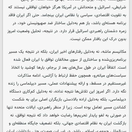
شرایطی، اسرائیل و متحدانش در آمریکا هرگز خواهان توافقی نیستند که
به تقویت اقتصادی، سیاسی یا نظامی ایران بینجامد. حتی اگر ایران فاقد
برنامه هسته‌ای باشد، باز هم به‌دلیل ساختار ضد صهیونیستی خود، در
زمره دشمنان راهبردی اسرائیل قرار دارد. در نتیجه، تحلیل وضعیت امروز
بدون درک این بافتار ممکن نیست.
مکانیسم ماشه، نه به‌دلیل رفتارهای اخیر ایران، بلکه در نتیجه یک مسیر
برنامه‌ریزی‌شده و ساختاری از سوی مخالفان توافق با ایران فعال شده
است. اتفاقاً ایران در طول سال‌های بعد از برجام، بارها کوشید با اتخاذ
سیاست‌های میانه‌رو، همچون حفظ ارتباط با آژانس، ادامه مذاکرات
غیرمستقیم در مسقط، و ارائه پیشنهادات عملی، مسیر دیپلماسی را زنده
نگه دارد. اگر امروز این تلاش‌ها نتیجه نداده، نه به‌دلیل کم‌کاری دستگاه
دیپلماسی، بلکه به‌دلیل اراده‌ بالادستی بازیگران اصلی برای به شکست
کشاندن مسیر تعامل بوده است. زیرا از منظر راهبردی، ایالات متحده تنها
در صورتی به لغو پایدار تحریم‌ها رضایت خواهد داد که نتیجه توافق، نه
بازگشت ایران به نظام اقتصادی جهانی، بلکه تضعیف جایگاه منطقه‌ای و
بین‌المللی جمهوری اسلامی باشد. در غیر این صورت، حتی بازداشتن ایران