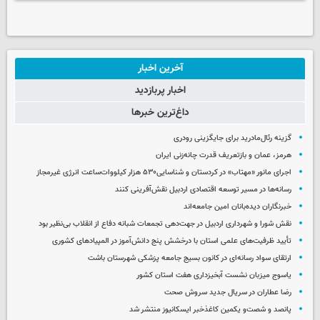
آخرین اخبار
اخبار پربازدید
داغ‌ترین خبرها
گزینه رئال‌مادرید برای جایگزینی رودری
هرمز، عمان و بازتعریف قدرت چانه‌زنی ایران
اجرای مانور ‌«مهتاب» در کردستان‌ و شناسایی۵۳۰ هزار کیلووات‌ساعت انرژی غیرمجاز ‌
رسانه‌ها در مسیر توسعه اقتصادی اردبیل نقش‌آفرینی کنند
خبرنگاران دیده‌بانان امین جامعه‌اند
نقش شورا و شهرداری اردبیل در جهت‌دهی تجمعات شبانه دفاع از انقلاب بی‌نظیر بود
تأیید ظرفیت‌های علمی استان با درخشش پنج دانش‌آموز در المپیادهای کشوری
ارتقای سواد رسانه‌ای در کانون بسیج جامعه پزشکی شهرستان باشت
یاسوج میزبان نشست آبخیزداری هفت استان کشور
رضا عطاران در سریال جدید سروش صحت
پانصد و شصت‌و یکمین کاغذخبر ایسکانیوز منتشر شد