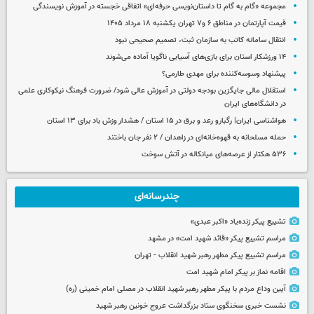
مجموعه «گام به گام تا داستان‌نویسی حرفه‌ای» اتفاقی خجسته در آموزش نویسندگی
قیمت آپارتمان در مناطق ۶ و۷ تهران یکشنبه ۱۸ مرداد ۱۴۰۵
انتقال سامانه کاتب به سازمان ثبت، تصمیم صحیحی نبود
۱۴ ورزشکار استان برای بازی‌های آسیایی ناگویا آماده می‌شوند
پیشنهاد وسوسه‌کننده برای مهدی طارمی؟
استقلال مالی جایگزین بودجه دولتی در آموزش عالی شود/ ضرورت فرهنگ نیکوکاری علمی
در دانشگاه‌های ایران
هواشناسی ایران| رگبارو رعد و برق در ۱۵ استان / هشدار وزش باد برای ۱۳ استان‌
حمله مسلحانه به قهوه‌خانه‌ای در زاهدان / ۲ نفر جان باختند
۵۳۶ هکتار از عرصه‌های میانکاله در آتش سوخت
چندرسانه‌ای
تشییع پیکر زنده‌یاد «اکبر عبدی»
مراسم تشییع پیکر «قائد شهید امت» در مشهد
مراسم تشییع پیکر مطهر رهبر شهید انقلاب - تهران
اقامه نماز بر پیکر امام شهید امت
آیین وداع مردم با پیکر مطهر رهبر شهید انقلاب در مصلی امام خمینی (ره)
نشست خبری سخنگوی ستاد بزرگداشت عروج خونین رهبر شهید