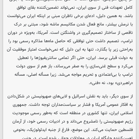
کامل تعهدات فنی از سوی ایران، نمی‌تواند تضمین‌کننده بقای توافق
باشد. به همین دلیل، ادعای برخی ناظران مبنی بر اینکه ایران می‌توانست
با نرمش بیشتر، مانع فعال شدن مکانیسم ماشه شود، مبتنی بر درک
ناقصی از ساختار تصمیم‌گیری در واشنگتن است. آمریکا، به‌ویژه در دوران
ترامپ، تصمیم داشت حتی توافقی که حاصل ماه‌ها مذاکره رسمی بود را
به‌راحتی زیر پا بگذارد، تنها به این دلیل که نمی‌خواست امتیاز موفقیت آن
به دولت قبلی برسد. ایران، حتی اگر تمامی سانتریفیوژها را تعطیل
می‌کرد و سطح غنی‌سازی را به صفر می‌رساند، باز هم از سوی دولت
ترامپ با بی‌اعتمادی و تحریم مواجه می‌شد. زیرا مسأله اصلی، مسأله
«راهبردی» بود، نه «فنی».
از سوی دیگر، باید به نقش اسرائیل و لابی‌های صهیونیستی در شکل‌دادن
به افکار عمومی آمریکا و فشار بر سیاست‌مداران توجه داشت. جمهوری
اسلامی ایران، تنها کشوری در منطقه است که به‌طور رسمی موجودیت
رژیم صهیونیستی را نامشروع می‌داند و در ادبیات رسمی خود، از آرمان
فلسطین حمایت می‌کند. این موضع، فارغ از جنبه ایدئولوژیک، به‌نوعی
تعیین‌کننده جایگاه ایران در معادلات جهانی شده است. در چنین