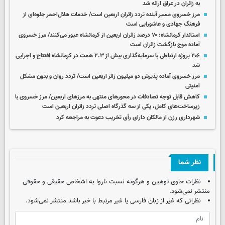
به زائران در عراق ارائه شد
مرز خسروی مسیر آینده تردد زائران اربعین است/ خدمات هلال‌احمر جلوه‌ای از
فرهنگ جهادی و عاشورایی است
استاندار کرمانشاه: ۷۰ درصد زائران اربعین از کرمانشاه عبور می‌کنند/ مرز خسروی
آماده موج بازگشت زائران است
۲۰۶ پروژه ارتباطی با سرمایه‌گذاری بیش از ۲.۳ همت در کرمانشاه افتتاح و اجرایی
شد
مرز خسروی آماده پذیرش دو میلیون زائر اربعین است/ تردد روان و بدون مشکل
امنیتی
کاهش قابل توجه تصادفات در محورهای منتهی به مرزهای اربعین/ مرز خسروی با
زیرساخت‌های کامل، یکی از سه گذرگاه اصلی تردد زائران اربعین است
شهرداری رزن از مالکان دارای رأی تخریب دعوت به مراجعه کرد
نظر شما
نظرات حاوی توهین و هرگونه نسبت ناروا به اشخاص حقیقی و حقوقی
منتشر نمی‌شود.
نظراتی که غیر از زبان فارسی یا غیر مرتبط با خبر باشد منتشر نمی‌شود.