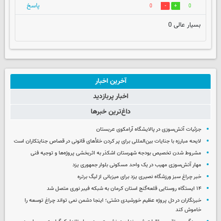
پاسخ
0
0
بسیار عالی 0
آخرین اخبار
اخبار پربازدید
داغ‌ترین خبرها
جزئیات آتش‌سوزی در پالایشگاه آرامکوی عربستان
لایحه مبارزه با جنایات بین‌المللی برای پر کردن خلأهای قانونی در قصاص جنایتکاران است
مشروط شدن تخصیص بودجه شهرستان اشکذر به اثربخشی پروژه‌ها و توجیه فنی
مهار آتش‌سوزی مهیب در یک واحد مسکونی بلوار جمهوری یزد
خبر چراغ سبز ورزشگاه نصیری یزد برای میزبانی از لیگ برتره
۱۴ ایستگاه روستایی قلعه‌گنج استان کرمان به شبکه فیبر نوری متصل شد
خبرنگاران در دل پروژه عظیم خورشیدی دشتی؛ اینجا دشمن نمی‌ تواند چراغ توسعه را
خاموش کند