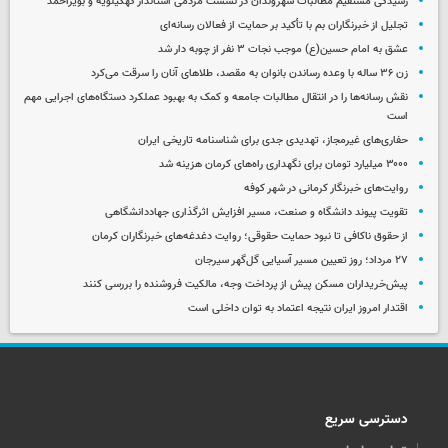
رسیدگی مستقیم مطالبات شهروندان در نشست مردمی استاندار کهگیلویه و بویراحمد
تجلیل از خبرنگاران بم با تأکید بر حمایت از فعالان رسانه‌ای
عشق به امام حسین(ع) موجب نجات ۳ نفر از چوبه دار شد
زن ۳۶ ساله با وعده رساندن بانوان به مقصد، طلاهای آنان را سرقت می‌کرد
نقش رسانه‌ها را در انتقال مطالبات جامعه و کمک به بهبود عملکرد دستگاه‌های اجرایی مهم
است
حفاری‌های غیرمجاز، تهدیدی جدی برای شناسنامه تاریخی ایران
۳۰۰۰ میلیارد تومان برای نگهداری راه‌های کرمان هزینه شد
روایت‌های خبرنگار کرمانی در شهر کوفه
تقویت پیوند دانشگاه و صنعت، مسیر افزایش اثرگذاری جهاددانشگاهی
از حقوق ناکافی تا نبود حمایت حقوقی؛ روایت دغدغه‌های خبرنگاران کرمان
۲۷ مرداد؛ روز تعیین مسیر آسیایی گل‌گهر سیرجان
پیش‌خریداران مسکن پیش از پرداخت وجه، مالکیت فروشنده را بررسی کنند
اقتدار امروز ایران نتیجه اعتماد به توان داخلی است
دسترسی سریع