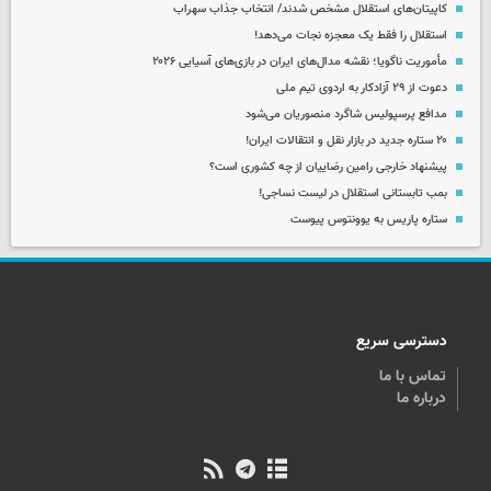
کاپیتان‌های استقلال مشخص شدند/ انتخاب جذاب سهراب
استقلال را فقط یک معجزه نجات می‌دهد!
مأموریت ناگویا؛ نقشه مدال‌های ایران در بازی‌های آسیایی ۲۰۲۶
دعوت از ۲۹ آزادکار به اردوی تیم ملی
مدافع پرسپولیس شاگرد منصوریان می‌شود
۲۰ ستاره جدید در بازار نقل و انتقالات ایران!
پیشنهاد خارجی رامین رضاییان از چه کشوری است؟
بمب تابستانی استقلال در لیست نساجی!
ستاره پاریس به یوونتوس پیوست
دسترسی سریع
تماس با ما
درباره ما