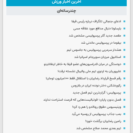
آخرین اخبار ورزش
چندرسانه‌ای
ادعای جنجالی تلگراف درباره رئیس فیفا
بارسلونا دنبال مدافع مورد علاقه مسی
مقصد جدید گلر پرسپولیسی مشخص شد
بیفوما در پرسپولیس ماندنی شد
هشدار سرمربی پرسپولیس به جاسوس تیم
استانبول میزبان سوپرجام اسپانیا شد
دودستگی در میان فدراسیون‌های عضو فیفا به خاطر اینفانتینو
علیپوریان به اردوی تیم ملی والیبال نشسته نرفت!
رقم فسخ قرارداد رضاییان با استقلال فقط ۱۰۰میلیون تومان!
رکوردشکنی دختر دونده ایران در بلاروس
پرسپولیس؛ گران‌ترین تیم فصل جدید
فصل بدون پایان؛ فوتبالیست‌هایی که فرصت استراحت ندارند
وینیسیوس حقوق رونالدو را هم رد کرد!
بمب جذاب پرسپولیس از روسیه می‌آید
رامین رضاییان برگشت خورد!
تیم بعدی محمد صلاح مشخص شد