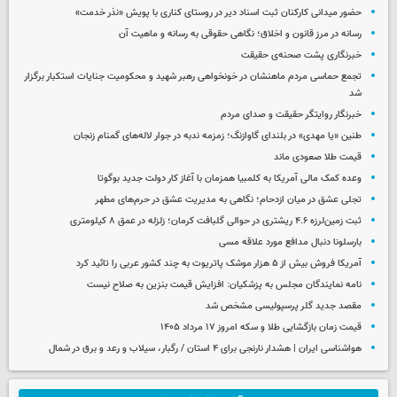
حضور میدانی کارکنان ثبت اسناد دیر در روستای کناری با پویش «نذر خدمت»
رسانه در مرز قانون و اخلاق؛ نگاهی حقوقی به رسانه و ماهیت آن
خبرنگاری پشت صحنه‌ی حقیقت
تجمع حماسی مردم ماهنشان در خونخواهی رهبر شهید و محکومیت جنایات استکبار برگزار
شد
خبرنگار روایتگر حقیقت و صدای مردم
طنین «یا مهدی» در بلندای گاوازنگ؛ زمزمه ندبه در جوار لاله‌های گمنام زنجان
قیمت طلا صعودی ماند
وعده کمک مالی آمریکا به کلمبیا همزمان با آغاز کار دولت جدید بوگوتا
تجلی عشق در میان ازدحام؛ نگاهی به مدیریت عشق در حرم‌های مطهر
ثبت زمین‌لرزه ۴.۶ ریشتری در حوالی گلبافت کرمان؛ زلزله در عمق ۸ کیلومتری
بارسلونا دنبال مدافع مورد علاقه مسی
آمریکا فروش بیش از ۵ هزار موشک پاتریوت به چند کشور عربی را تائید کرد
نامه نمایندگان مجلس به پزشکیان: افزایش قیمت بنزین به صلاح نیست
مقصد جدید گلر پرسپولیسی مشخص شد
قیمت زمان بازگشایی طلا و سکه امروز ۱۷ مرداد ۱۴۰۵
هواشناسی ایران | هشدار نارنجی برای ۴ استان / رگبار، سیلاب و رعد و برق در شمال