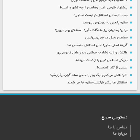
۲۰ ستاره جدید در بازار نقل و انتقالات ایران!
پیشنهاد خارجی رامین رضاییان از چه کشوری است؟
بمب تابستانی استقلال در لیست نساجی!
ستاره پاریس به یوونتوس پیوست
بیانی: رضاییان پول هنگفت بگیرد، استقلال بهم می‌ریزد
سپاهان دنبال مدافع پرسپولیس
گزینه اصلی مدیرعاملی استقلال مشخص شد
واکنش وزارت ارشاد به حواشی دیدار عادل فردوسی‌پور
بازیکن استقلال دربی را از دست می‌دهد
عیسی آل‌کثیر کجاست؟
تاج: تلاش می‌کنیم لیگ برتر با حضور تماشاگران برگزار شود
استقلالی‌ها پیگیر بازگشت ستاره خارجی شدند
دسترسی سریع
تماس با ما
درباره ما