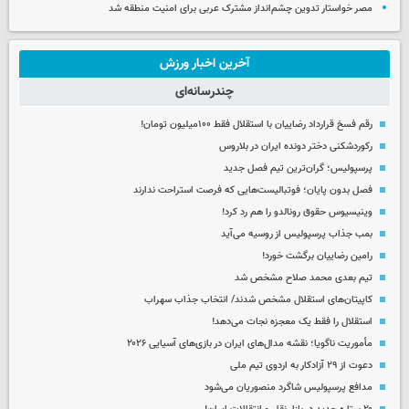
مصر خواستار تدوین چشم‌انداز مشترک عربی برای امنیت منطقه شد
آخرین اخبار ورزش
چندرسانه‌ای
رقم فسخ قرارداد رضاییان با استقلال فقط ۱۰۰میلیون تومان!
رکوردشکنی دختر دونده ایران در بلاروس
پرسپولیس؛ گران‌ترین تیم فصل جدید
فصل بدون پایان؛ فوتبالیست‌هایی که فرصت استراحت ندارند
وینیسیوس حقوق رونالدو را هم رد کرد!
بمب جذاب پرسپولیس از روسیه می‌آید
رامین رضاییان برگشت خورد!
تیم بعدی محمد صلاح مشخص شد
کاپیتان‌های استقلال مشخص شدند/ انتخاب جذاب سهراب
استقلال را فقط یک معجزه نجات می‌دهد!
مأموریت ناگویا؛ نقشه مدال‌های ایران در بازی‌های آسیایی ۲۰۲۶
دعوت از ۲۹ آزادکار به اردوی تیم ملی
مدافع پرسپولیس شاگرد منصوریان می‌شود