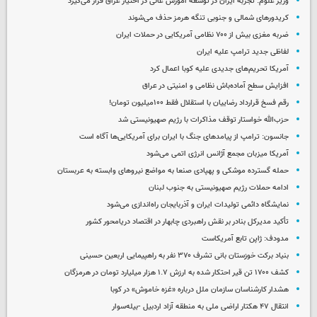
وزیر علوم: تجربه ایران در توسعه آموزش عالی در اختیار عراق قرار می‌گیرد
کریدورهای شمالی و جنوبی تنگه هرمز حذف می‌شوند
ضربه مغزی بیش از ۷۰۰ نظامی آمریکایی در حملات ایران
لفاظی جدید ترامپ علیه ایران
آمریکا تحریم‌های جدیدی علیه کوبا اعمال کرد
افزایش سطح آماده‌باش نظامی و امنیتی در عراق
رقم فسخ قرارداد رضاییان با استقلال فقط ۱۰۰میلیون تومان!
حزب‌الله خواستار توقف مذاکرات با رژیم صهیونیستی شد
جانسون: ترامپ از پیامدهای جنگ با ایران برای آمریکایی‌ها آگاه است
آمریکا میزبان مجمع آژانس انرژی اتمی می‌شود
حمله گسترده موشکی و پهپادی صنعا به مواضع نیروهای وابسته به عربستان
ادامه حملات رژیم صهیونیستی به جنوب لبنان
نمایشگاه دائمی تولیدات ایران و آذربایجان راه‌اندازی می‌شود
تأکید مدیرکل بنادر بر نقش راهبردی چابهار در اقتصاد دریامحور کشور
مدودف: ژاپن تابع آمریکاست
بنیاد برکت خوزستان بانی تشرف ۳۷۰ نفر به راهپیمایی اربعین حسینی
کشف ۱۷۰۰ تن قیر احتکار شده به ارزش ۱.۷ هزار میلیارد تومان در هرمزگان
هشدار کارشناسان سازمان ملل درباره «غزه‌ خاموش» در کوبا
انتقال ۴۷ هکتار اراضی ملی به منطقه آزاد اردبیل -بیله‌سوار