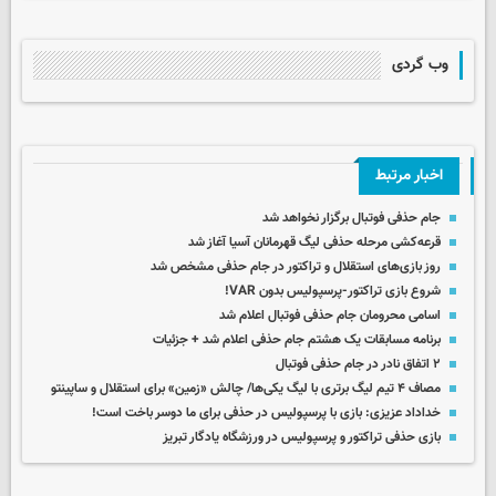
وب گردی
اخبار مرتبط
جام حذفی فوتبال برگزار نخواهد شد
قرعه‌کشی مرحله حذفی لیگ قهرمانان آسیا آغاز شد
روز بازی‌های استقلال و تراکتور در جام حذفی مشخص شد
شروع بازی تراکتور-پرسپولیس بدون VAR!
اسامی محرومان جام حذفی فوتبال اعلام شد
برنامه مسابقات یک‌ هشتم جام حذفی اعلام شد + جزئیات
۲ اتفاق نادر در جام حذفی فوتبال
مصاف ۴ تیم لیگ برتری با لیگ یکی‌ها/ چالش «زمین» برای استقلال و ساپینتو
خداداد عزیزی: بازی با پرسپولیس در حذفی برای ما دوسر باخت است!
بازی حذفی تراکتور و پرسپولیس در ورزشگاه یادگار تبریز