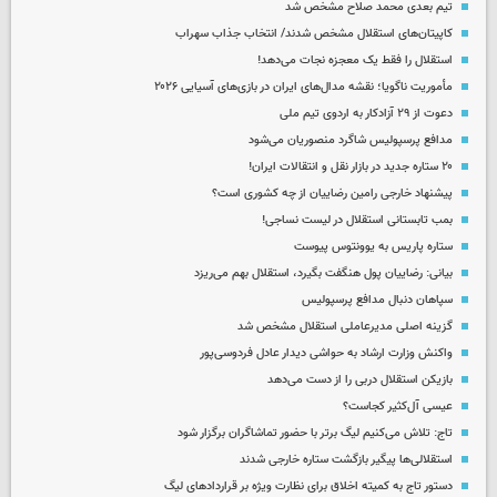
تیم بعدی محمد صلاح مشخص شد
کاپیتان‌های استقلال مشخص شدند/ انتخاب جذاب سهراب
استقلال را فقط یک معجزه نجات می‌دهد!
مأموریت ناگویا؛ نقشه مدال‌های ایران در بازی‌های آسیایی ۲۰۲۶
دعوت از ۲۹ آزادکار به اردوی تیم ملی
مدافع پرسپولیس شاگرد منصوریان می‌شود
۲۰ ستاره جدید در بازار نقل و انتقالات ایران!
پیشنهاد خارجی رامین رضاییان از چه کشوری است؟
بمب تابستانی استقلال در لیست نساجی!
ستاره پاریس به یوونتوس پیوست
بیانی: رضاییان پول هنگفت بگیرد، استقلال بهم می‌ریزد
سپاهان دنبال مدافع پرسپولیس
گزینه اصلی مدیرعاملی استقلال مشخص شد
واکنش وزارت ارشاد به حواشی دیدار عادل فردوسی‌پور
بازیکن استقلال دربی را از دست می‌دهد
عیسی آل‌کثیر کجاست؟
تاج: تلاش می‌کنیم لیگ برتر با حضور تماشاگران برگزار شود
استقلالی‌ها پیگیر بازگشت ستاره خارجی شدند
دستور تاج به کمیته اخلاق برای نظارت ویژه بر قراردادهای لیگ