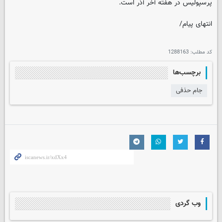
پرسپولیس در هفته آخر آذر است.
انتهای پیام/
کد مطلب:
1288163
برچسب‌ها
جام حذفی
وب گردی