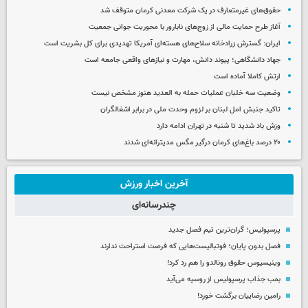
حقوق‌های غیرمتعارف در یک شرکت معدنی کرمان متوقف شد
آغاز طرح حمایت مالی از زوج‌های نابارور با محوریت جوانی جمعیت
ایران: گسترش زرادخانه سلاح‌های هسته‌ای آمریکا تهدیدی برای کل بشریت است
جهاد دانشگاهی؛ پیوند دانش، مهارت و نیازهای واقعی جامعه است
ارتش کاملا آماده است
وضعیت سه خلبان عملیات حمله به العدید هنوز مشخص نیست
تاکید جنبش امل لبنان بر لزوم وحدت ملی در برابر اشغالگران
وزش باد شدید تا شنبه در تهران ادامه دارد
۲۰ درصد باغ‌های کرمان درگیر مگس مدیترانه‌ای شدند
آخرین اخبار ورزش
چندرسانه‌ای
پرسپولیس؛ گران‌ترین تیم فصل جدید
فصل بدون پایان؛ فوتبالیست‌هایی که فرصت استراحت ندارند
وینیسیوس حقوق رونالدو را هم رد کرد!
بمب جذاب پرسپولیس از روسیه می‌آید
رامین رضاییان برگشت خورد!