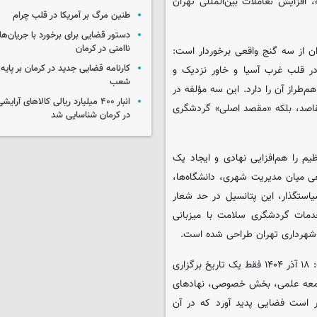
افزایش تعاملات بین‌المللی تهران
طنین مرگ بر آمریکا در قلب چرام
دستور قضایی برای برخورد با جریان‌های
ناامنی در کرمان
ران از سه گنج واقعی برخوردار است:
کارنامه قضایی جدید در کرمان بر پایه
 قلب غرب آسیا و خاور نزدیک و
شعب
طراز آن را دارد. این سه مؤلفه در
انبار ۴۰۰ میلیارد ریالی کالاهای آر
 مقاصد، بلکه «مقصد اصلی» گردشگری
در کرمان شناسایی شد
 را هم‌افزایی نهادی و ایجاد یک
ی میان مدیریت شهری، دانشگاه‌ها،
ستگذار، این پتانسیل در حد شعار
دمات گردشگری سلامت با میزبانی
 شهرداری تهران طراحی شده است.
قاسمی این همایش را «نقطه عطف تاریخی» توصیف کرد و اظهار داشت: ۱۸ آذر ۱۴۰۴ فقط یک تاریخ برگزاری
جامعه علمی، بخش خصوصی، نهادهای
ار است فضایی پدید آورد که در آن