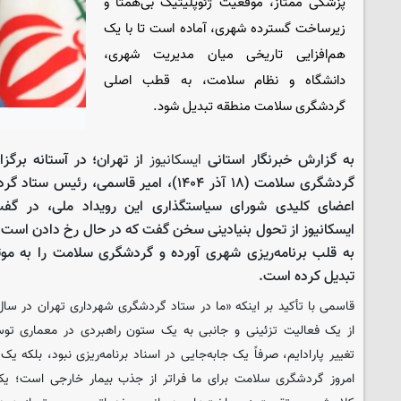
پزشکی ممتاز، موقعیت ژئوپلیتیک بی‌همتا و
زیرساخت گسترده شهری، آماده است تا با یک
هم‌افزایی تاریخی میان مدیریت شهری،
دانشگاه و نظام سلامت، به قطب اصلی
گردشگری سلامت منطقه تبدیل شود.
به گزارش خبرنگار استانی
ایسکانیوز
از تهران؛ در آستانه برگ
گردشگری سلامت (۱۸ آذر ۱۴۰۴)، امیر قاسمی،
اعضای کلیدی شورای سیاستگذاری این رویداد ملی، در گفت
ایسکانیوز از تحول بنیادینی سخن گفت که در حال رخ دادن است؛
به قلب برنامه‌ریزی شهری آورده و گردشگری سلامت را به موت
تبدیل کرده است.
قاسمی با تأکید بر اینکه «ما در ستاد گردشگری شهرداری تهران در سا
از یک فعالیت تزئینی و جانبی به یک ستون راهبردی در معماری توسع
تغییر پارادایم، صرفاً یک جابه‌جایی در اسناد برنامه‌ریزی نبود، بلکه ی
امروز گردشگری سلامت برای ما فراتر از جذب بیمار خارجی است؛ یک 