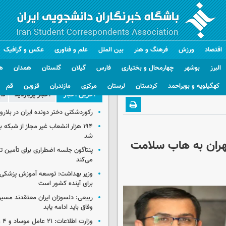
اقتصاد
ورزش
فرهنگ و هنر
بین الملل
علم و فناوری
عکس و گرافیک
البرز
بوشهر
چهارمحال و بختیاری
فارس
گیلان
گلستان
همدان
ه
کهگیلویه و بویراحمد
کردستان
لرستان
مرکزی
مازندران
قزوین
قم
آخرین اخبار
اخبار پربازدید
دا
رکوردشکنی دختر دونده ایران در بلار
۱۹۴ هزار انشعاب غیر مجاز از شبکه 
شد
تهران به هاب سلامت
پنتاگون جلسه اضطراری برای تأمین تس
می‌کند
وزیر بهداشت: توسعه آموزش پزشکی، 
برای آینده کشور است
ربیعی: دلسوزان ایران معتقدند مسیر
وفاق باید ادامه یابد
وزار