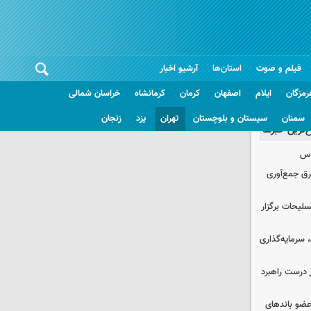
فیلم و صوت
استان‌ها
آرشیو اخبار
رمزگان
ایلام
اصفهان
کرمان
کرمانشاه
خراسان شمالی
سمنان
سیستان و بلوچستان
تهران
یزد
زنجان
غ‌ترین خبرها
وس
برق جمع‌آوری
لیحات برگزار
سرمایه‌گذاری
 درست راهبرد
ت اطلاعات: ۲۱ عامل موساد و ۴ عضو باندهای