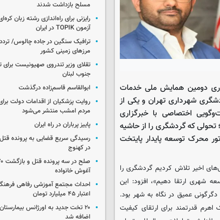
مسلح بازداشت شدند
رایزنی برای راه‌اندازی رشته زبان کره‌ای
آزمون TOPIK در ایران
ترافیک سنگین در جاده چالوس/ تردد 
مرزهای زمینی کشور
تقلای وزیر تندروی صهیونیست برای ت
جنوب لبنان
زاری دومین همایش ملی خدمات
ابوالقاسم قاسم‌زاده درگذشت
 رئیس ستاد گردشگری شهرداری تهران و یکی از
روایت پزشکیان از اقدامات دولت بر
مردم امشب منتشر می‌شود
‌وگویی اختصاصی با خبرگزاری
پاییز پرباران در راه ایران
 تحولی که گردشگری را از حاشیه
ور محرک توسعه پایدار پایتخت
رسیدگی سریع قضایی به پرونده قتل 
در کهنوج
ل‌های اخیر تلاش کردیم گردشگری را
آغوش خانواده
ه شهری ارتقا دهیم»، افزود: این
احداث مجتمع آموزشی رفاهی فرهنگیا
اعتبار ۴۵ میلیارد تومان
ک دگرگونی عمیق در نگاه به شهر بود.
اهرم قدرتمند برای ارتقای کیفیت
۲۰ تخت جدید به اورژانس بیمارستان 
اضافه شد