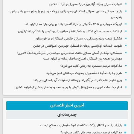
شهاب حسینی و رعنا آزادی‌ور در یک سریال جدید + عکس
بازدید میدانی معاون عمرانی استانداری هرمزگان از روند بازسازی پل‌های محور بندرعباس–
بندرخمیر
نیروگاه خورشیدی ۱۲.۵ مگاواتی پالایشگاه بید بلند بهبهان وارد مدار تولید شد
از انتخاب محمد صلاح شگفت‌زده‌ام/ انتظار میلان یا یوونتوس را داشتم، نه ترابزون
تشکیل شعبه ویژه رسیدگی به مسائل حقوقی خبرنگاران در خوزستان
تقویت خدمات اورژانسی رودان با استقرار چهارمین آمبولانس در جغین
شمشادی: رشد در فضای مجازی باعث شده برخی خودشان را خبرنگار بدانند/ دلاوری:
مهمترین هدیه‌ روز خبرنگار، اصلاح ساختار رسانه در ایران است
مذاکرات ترمیم دستمزد چه زمانی کلید می‌خورد؟
طرح جدید تغذیه دانشجویان بصورت مرحله‌ای اجرا می‌شود
وزیر علوم: علم قدرت می‌آفریند و رسانه از حقیقت آن پاسداری می‌کند
تداوم خدمات شهری و حمل‌ونقل کیش با وجود محدودیت‌های ناشی از شرایط کشور
آخرین اخبار اقتصادی
چندرسانه‌ای
بازار لبنیات در انتظار بازگشت تقاضا/ شوک قیمتی به صلاح نیست
مذاکرات ترمیم دستمزد چه زمانی کلید می‌خورد؟