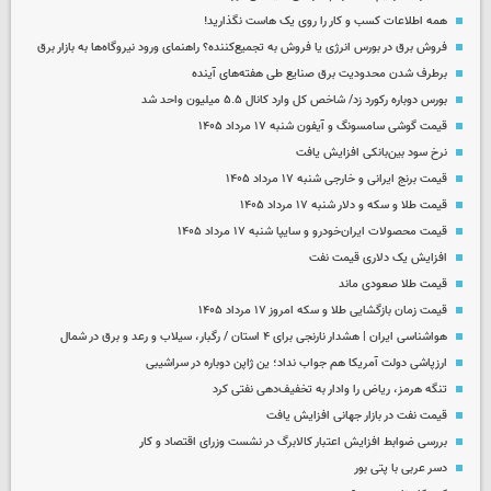
همه اطلاعات کسب‌ و کار را روی یک هاست نگذارید!
فروش برق در بورس انرژی یا فروش به تجمیع‌کننده؟ راهنمای ورود نیروگاه‌ها به بازار برق
برطرف شدن محدودیت‌ برق صنایع طی هفته‌های آینده
بورس دوباره رکورد زد/ شاخص کل وارد کانال ۵.۵ میلیون واحد شد
قیمت گوشی سامسونگ و آیفون شنبه ۱۷ مرداد ۱۴۰۵
نرخ سود بین‌بانکی افزایش یافت
قیمت برنج ایرانی و خارجی شنبه ۱۷ مرداد ۱۴۰۵
قیمت طلا و سکه و دلار شنبه ۱۷ مرداد ۱۴۰۵
قیمت محصولات ایران‌خودرو و سایپا شنبه ۱۷ مرداد ۱۴۰۵
افزایش یک دلاری قیمت نفت
قیمت طلا صعودی ماند
قیمت زمان بازگشایی طلا و سکه امروز ۱۷ مرداد ۱۴۰۵
هواشناسی ایران | هشدار نارنجی برای ۴ استان / رگبار، سیلاب و رعد و برق در شمال
ارزپاشی دولت آمریکا هم جواب نداد؛ ین ژاپن دوباره در سراشیبی
تنگه هرمز، ریاض را وادار به تخفیف‌دهی نفتی کرد
قیمت نفت در بازار جهانی افزایش یافت
بررسی ضوابط افزایش اعتبار کالابرگ در نشست وزرای اقتصاد و کار
دسر عربی با پتی بور