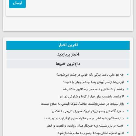
ارسال
آخرین اخبار
اخبار پربازدید
داغ‌ترین خبرها
چه عواملی باعث پارگی رگ خونی در چشم می‌شوند؟
ایرانی‌ها از نظر آی‌کیو رتبه چندم جهان را دارند؟
پانصد و شصتمین کاغذخبر ایسکانیوز منتشر شد
۴ مقصد دلچسب برای فرار از گرما و شلوغی تهران
بازار لبنیات در انتظار بازگشت تقاضا/ شوک قیمتی به صلاح نیست
سعید آقاخانی و حجازی‌فر در یک سریال تاریخی + عکس
سایه سنگین خودکشی بر سر خانواده‌های کهگیلویه و بویراحمد
آیینه در بازار شیشه‌ای؛ خبرنگار میان روایت، واقعیت و خطر
ادای احترام اهالی رسانه یاسوج به مقام شامخ شهدا