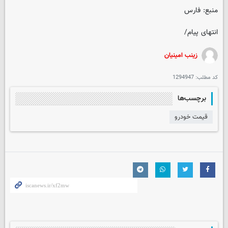
منبع: فارس
انتهای پیام/
زینب امینیان
کد مطلب:
1294947
برچسب‌ها
قیمت خودرو