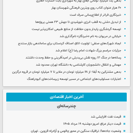
بدهی یک میلیارد تومانی آبفای بهار به شهرداری بابت خسارت حفاری
۲۰ هزار عنوان کتاب روی ویترین فرهنگی شهرستان بهار
خبرنگاری فراتر از اطلاع‌رسانی صرف است
از تبدیل دشتی به قطب انرژی خورشیدی تا جهش ۲۳ همتی پروژه‌ها
توسعه گردشگری پایدار بدون حفاظت از منابع طبیعی امکان‌پذیر نیست
خیابانی در مریوان به نام «خبرنگار» نام‌گذاری شد
ایجاد شهرک‌های صنفی؛ اولویت اتاق اصناف کردستان برای ساماندهی بازار سنندج
جزئیات مراسم بزرگ شهادت امام رضا (ع) اعلام شد
رسانه‌ها در جنگ ۱۲ روزه نقش بی‌بدیلی در امیدآفرینی و حفظ وحدت داشتند
مهمانی و انتقال دانشجویان کارشناسی به دانشگاه تهران محدود شد
بدهی مشترکین به آبفا؛ از ۶۸ میلیارد تومان در ملایر تا ۷ میلیارد تومان در قروه درگزین
اعتبارات مسئولیت‌های اجتماعی در مسیر توسعه زیرساخت‌های کبودراهنگ
آخرین اخبار اقتصادی
چندرسانه‌ای
قیمت نفت افزایشی شد
قیمت دینار عراق امروز دوشنبه ۱۹ مرداد ۱۴۰۵
وضعیت جاده‌ها/ ترافیک سنگین در محور چالوس و آزادراه قزوین ـ تهران