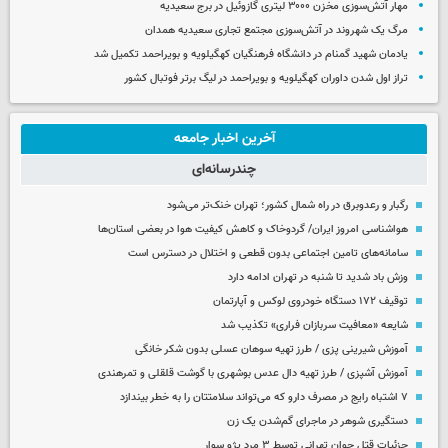
مهار آتش‌سوزی مخزن ۳۰۰۰ لیتری گازوئیل در برج سعیدیه
مرگ یک شهروند در آتش‌سوزی مجتمع تجاری سعیدیه همدان
یادمان شهید گمنام در دانشگاه فرهنگیان کهگیلویه و بویراحمد تکمیل شد
تراز اول شدن داوران کهگیلویه و بویراحمد در لیگ برتر فوتبال کشور
آخرین اخبار جامعه
چندرسانه‌ای
رگبار و رعدوبرق در راه شمال کشور؛ تهران خنک‌تر می‌شود
هواشناسی امروز ایران/ گردوخاک و کاهش کیفیت هوا در بعضی استان‌ها
سامانه‌های تامین اجتماعی بدون قطعی و اختلال در دسترس است
وزش باد شدید تا شنبه در تهران ادامه دارد
توقیف ۱۷۲ دستگاه خودروی لوکس و آپارتمان
شایعه «معافیت سربازان فراری» تکذیب شد
آموزش شیرینی پزی / طرز تهیه سوهان عسلی بدون شکر خانگی
آموزش آشپزی / طرز تهیه دال عدس بوشهری با گوشت قلقلی و تمرهندی
۷ اشتباه رایج در مصرف دارو که می‌تواند سلامتتان را به خطر بیندازد
دستگیری شوهر در ماجرای گم‌شدن یک زن
جزئیات قتل جوان تهرانی توسط ۳ مرد پژو سوار