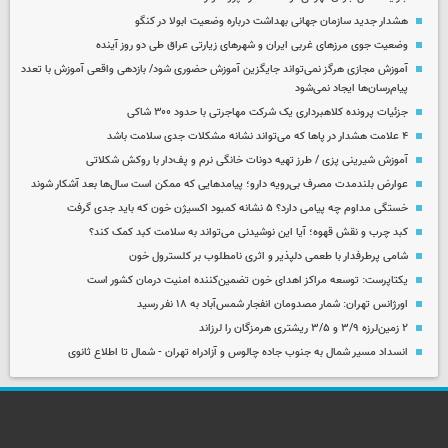
هشدار جدید سازمان جهانی بهداشت درباره وضعیت ابولا در کنگو
وضعیت جوی مرزهای غربی ایران و شهرهای زیارتی عراق طی دو روز آینده
آموزش مجازی هرگز نمی‌تواند جایگزین آموزش حضوری شود/ بازدهی واقعی آموزش با تعدد
پیام‌رسان‌ها ایجاد نمی‌شود
جزئیات پرونده کلاهبرداری یک شرکت مهاجرتی با حدود ۳۰۰ شاکی
۴ علامت هشدار در پاها که می‌تواند نشانه مشکلات جدی سلامت باشد
آموزش شیرینی پزی / طرز تهیه دونات خانگی نرم و پف‌دار با روکش شکلاتی
عوارض بلندمدت مصرف بی‌رویه دارو؛ پیامدهایی که ممکن است سال‌ها بعد آشکار شوند
خستگی مداوم چه پیامی دارد؟ ۵ نشانه کمبود اکسیژن خون که باید جدی گرفت
کبد چرب و نقش قهوه؛ آیا این نوشیدنی می‌تواند به سلامت کبد کمک کند؟
شامی پرطرفدار با طعمی دلپذیر و اثری نامطلوب بر کلسترول خون
یکتاپرست: توسعه مراکز اهدای خون تضمین‌کننده امنیت درمان کشور است
اورژانس تهران: شمار مصدومان انفجار شمس‌آباد به ۱۸ نفر رسید
۲ زمین‌لرزه ۳/۹ و ۳/۵ ریشتری هرمزگان را لرزاند
انسداد مسیر شمال به جنوب جاده چالوس و آزادراه تهران - شمال تا اطلاع ثانوی