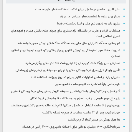
علی اکبری: دشمن در مقابل ایران شکست مفتضحانه‌ای خورده است
دیدار وزیر علوم با شخصیت‌های سیاسی در عراق
علیپوریان به اردوی تیم ملی والیبال نشسته نرفت!
مسابقات قرآن و عترت در دانشگاه آزاد بستری برای پیوند میان دانش مدرن و آموزه‌های
اصیل اسلامی است
شهرستان اسدآباد تا پایان سال جاری به دستگاه سنگ‌شکن دولتی مجهز خواهد شد
ضرورت حفظ هویت فرهنگی و تربیتی کانون پرورش فکری کودکان و نوجوانان در استان
همدان
همایش ملی بزرگداشت کریم‌خان زند اردیبهشت ۱۴۰۶ در ملایر برگزار می‌شود
تأمین پایدار انرژی برق در شهرستان ملایر با اجرای مجموعه‌ای از طرح‌های زیرساختی
مدیران باید از تمامی اختیارات قانونی برای تسریع پروژه‌ها استفاده کنند
طرح حامی بازگشت‌امید به اکوسیستم دانشجو محور
آغاز فصل دوم کاوش‌های باستان‌شناسی محوطه تاریخی حاجی‌خان در شهرستان فامنین
بازار داغ موی طبیعی؛ از قیمت‌های وسوسه‌کننده تا پشیمانی فروشندگان
بهره‌برداری از ۶ سایت ارتباطی در شمال استان/ گام بلند ماکو به سوی کشاورزی هوشمند
جریان شرب پس از ۱۲ ساعت عملیات ترمیم به شبکه بازگشت
۱۵ هزار بهمئی در مسیر کربلا گام برداشتند
سرمایه‌گذاری ۲۰۰۰ میلیارد تومانی برای احداث دامپروری ۳۰۰۰ رأسی در همدان