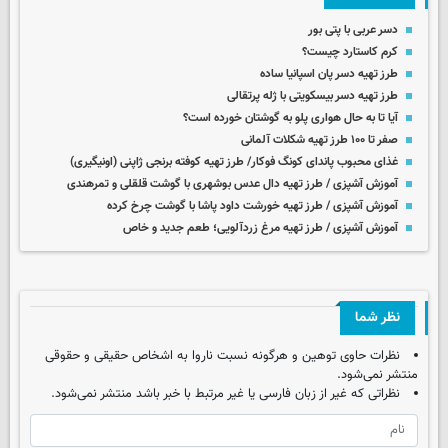
دسر عربی با پتی بور
کرم کاستارد چیست؟
طرز تهیه دسر پان اسپانیا ساده
طرز تهیه دسر بیسکویتی با ژله پرتقالی
آیا تا به حال هواری پلو به گوشتان خورده است؟
صفر تا ۱۰۰ طرز تهیه شکلات آلمانی
غذای محبوب پاندای کونگ فوکار/ طرز تهیه کوفته برنجی ژاپنی (اونیگیری)
آموزش آشپزی / طرز تهیه دال عدس بوشهری با گوشت قلقلی و تمرهندی
آموزش آشپزی / طرز تهیه خورشت داود پاشا با گوشت چرخ کرده
آموزش آشپزی / طرز تهیه مرغ زردآلویی؛ طعم جدید و خاص
نظر شما
نظرات حاوی توهین و هرگونه نسبت ناروا به اشخاص حقیقی و حقوقی
منتشر نمی‌شود.
نظراتی که غیر از زبان فارسی یا غیر مرتبط با خبر باشد منتشر نمی‌شود.