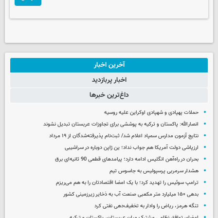
آخرین اخبار
اخبار پربازدید
داغ‌ترین خبرها
حملات پهپادی و شهپادی اوکراین علیه روسیه
انصارالله: پاکستان و ترکیه به پوششی برای تجاوزات عربستان تبدیل نشوند
نتایج آزمون مدارس سمپاد اعلام شد/ ثبت‌نام پذیرفته‌شدگان از ۱۹ مرداد
ارزپاشی دولت آمریکا هم جواب نداد؛ ین ژاپن دوباره در سراشیبی
بحران در راه‌آهن انگلیس ادامه دارد؛ پیامدهای قطعی 90 ثانیه‌ای برق
هشدار سرمربی پرسپولیس به جاسوس تیم
ترامپ سوئیس را تهدید کرد؛ با یک امضا اقتصادتان را به هم می‌ریزم
بدهی ۱۵۰ میلیارد متر مکعبی صنعت آب به ذخایر زیرزمینی کشور
تنگه هرمز، ریاض را وادار به تخفیف‌دهی نفتی کرد
امضای توافق نظامی مشترک میان عربستان، پاکستان و ترکیه