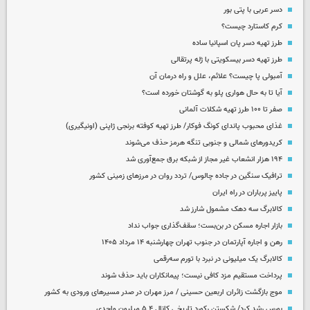
دسر عربی با پتی بور
کرم کاستارد چیست؟
طرز تهیه دسر پان اسپانیا ساده
طرز تهیه دسر بیسکویتی با ژله پرتقالی
آمبولی پا چیست؟ علائم، علل و راه درمان آن
آیا تا به حال هواری پلو به گوشتان خورده است؟
صفر تا ۱۰۰ طرز تهیه شکلات آلمانی
غذای محبوب پاندای کونگ فوکار/ طرز تهیه کوفته برنجی ژاپنی (اونیگیری)
کریدورهای شمالی و جنوبی تنگه هرمز حذف می‌شوند
۱۹۴ هزار انشعاب غیر مجاز از شبکه برق جمع‌آوری شد
ترافیک سنگین در جاده چالوس/ تردد روان در مرزهای زمینی کشور
پاییز پرباران در راه ایران
کالابرگ سه دهک مشمول شارز شد
بازار اجاره مسکن در بن‌بست؛ سقف‌گذاری جواب نداد
رهن و اجاره آپارتمان در جنوب تهران چهارشنبه ۱۴ مرداد ۱۴۰۵
کالابرگ یک میلیونی در نبرد با تورم سه‌رقمی
پرداخت مستقیم مزد کافی نیست؛ پیمانکاران باید حذف شوند
موج بازگشت زائران اربعین حسینی / مرز مهران در صدر مسیرهای ورودی به کشور
بورس رشد کرد/ شکستن رکورد تاریخی کانال ۵.۴ میلیون واحدی