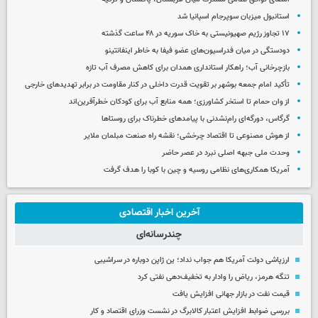
استانبول میزبان سوپرجام اسپانیا شد
۱۷ تجاوز رژیم صهیونیستی به خاک سوریه در ۴۸ ساعت گذشته
دودستگی در میان فدراسیون‌های عضو فیفا به خاطر اینفانتینو
بازچرخانی آب؛ راهکار استانداری همدان برای کاهش مصرف آب تازه
تأکید امام جمعه بوشهر بر تقویت قدرت داخلی در کنار مقاومت در برابر تهدیدهای خارجی
از وان حمام تا استخر کشاورزی؛ همه منابع آب برای کودکان خطرآفرین‌اند
گرگاس، دورگه‌ای رام‌نشدنی با پیامدهای خطرناک برای روستاها
از هوش مصنوعی تا اقتصاد چرخشی؛ نقشه راه صنعت مبلمان ملایر
وحدت ملی جبهه اصلی نبرد در عصر حاضر
آمریکا همکاری‌های نظامی روسیه و چین با کوبا را هدف گرفت
آخرین اخبار اقتصادی
چندرسانه‌ای
ارزپاشی دولت آمریکا هم جواب نداد؛ ین ژاپن دوباره در سراشیبی
تنگه هرمز، ریاض را وادار به تخفیف‌دهی نفتی کرد
قیمت نفت در بازار جهانی افزایش یافت
بررسی ضوابط افزایش اعتبار کالابرگ در نشست وزرای اقتصاد و کار