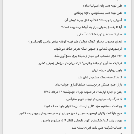
طرز تهیه دسر پان اسپانیا ساده
طرز تهیه دسر بیسکویتی با ژله پرتقالی
آمبولی پا چیست؟ علائم، علل و راه درمان آن
آیا تا به حال هواری پلو به گوشتان خورده است؟
صفر تا ۱۰۰ طرز تهیه شکلات آلمانی
غذای محبوب پاندای کونگ فوکار/ طرز تهیه کوفته برنجی ژاپنی (اونیگیری)
کریدورهای شمالی و جنوبی تنگه هرمز حذف می‌شوند
۱۹۴ هزار انشعاب غیر مجاز از شبکه برق جمع‌آوری شد
ترافیک سنگین در جاده چالوس/ تردد روان در مرزهای زمینی کشور
پاییز پرباران در راه ایران
کالابرگ سه دهک مشمول شارز شد
بازار اجاره مسکن در بن‌بست؛ سقف‌گذاری جواب نداد
رهن و اجاره آپارتمان در جنوب تهران چهارشنبه ۱۴ مرداد ۱۴۰۵
کالابرگ یک میلیونی در نبرد با تورم سه‌رقمی
پرداخت مستقیم مزد کافی نیست؛ پیمانکاران باید حذف شوند
موج بازگشت زائران اربعین حسینی / مرز مهران در صدر مسیرهای ورودی به کشور
بورس رشد کرد/ شکستن رکورد تاریخی کانال ۵.۴ میلیون واحدی
حساب‌ شرکت ملی نفت ایران بسته شد