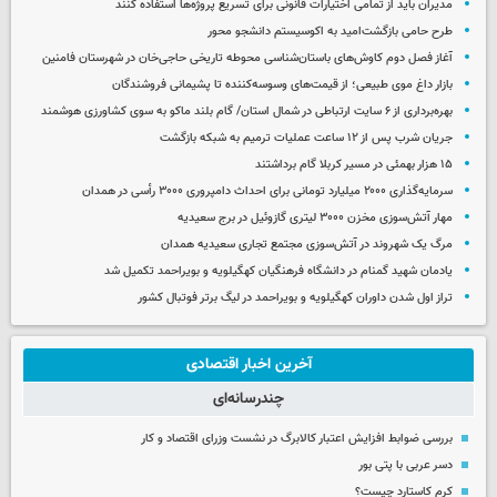
مدیران باید از تمامی اختیارات قانونی برای تسریع پروژه‌ها استفاده کنند
طرح حامی بازگشت‌امید به اکوسیستم دانشجو محور
آغاز فصل دوم کاوش‌های باستان‌شناسی محوطه تاریخی حاجی‌خان در شهرستان فامنین
بازار داغ موی طبیعی؛ از قیمت‌های وسوسه‌کننده تا پشیمانی فروشندگان
بهره‌برداری از ۶ سایت ارتباطی در شمال استان/ گام بلند ماکو به سوی کشاورزی هوشمند
جریان شرب پس از ۱۲ ساعت عملیات ترمیم به شبکه بازگشت
۱۵ هزار بهمئی در مسیر کربلا گام برداشتند
سرمایه‌گذاری ۲۰۰۰ میلیارد تومانی برای احداث دامپروری ۳۰۰۰ رأسی در همدان
مهار آتش‌سوزی مخزن ۳۰۰۰ لیتری گازوئیل در برج سعیدیه
مرگ یک شهروند در آتش‌سوزی مجتمع تجاری سعیدیه همدان
یادمان شهید گمنام در دانشگاه فرهنگیان کهگیلویه و بویراحمد تکمیل شد
تراز اول شدن داوران کهگیلویه و بویراحمد در لیگ برتر فوتبال کشور
آخرین اخبار اقتصادی
چندرسانه‌ای
بررسی ضوابط افزایش اعتبار کالابرگ در نشست وزرای اقتصاد و کار
دسر عربی با پتی بور
کرم کاستارد چیست؟