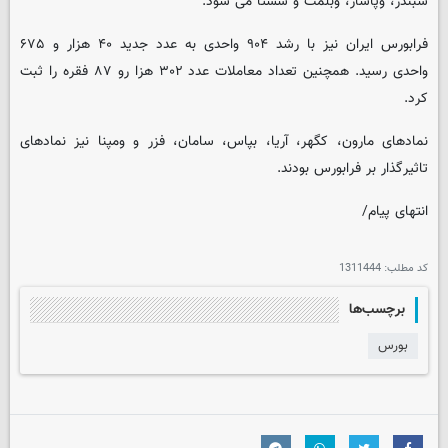
شبندر، وپاسار، وبلمت و شستا می شود.
فرابورس ایران نیز با رشد ۹۰۴ واحدی به عدد جدید ۴۰ هزار و ۶۷۵
واحدی رسید. همچنین تعداد معاملات عدد ۳۰۲ هزا رو ۸۷ فقره را ثبت
کرد.
نمادهای مارون، کگهر، آریا، بپاس، سامان، فزر و ومپنا نیز نمادهای
تاثیرگذار بر فرابورس بودند.
انتهای پیام/
کد مطلب:
1311444
برچسب‌ها
بورس