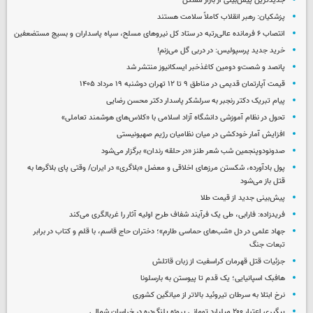
جدیدترین پیش‌بینی از بازار مسکن
پزشکیان: رهبر انقلاب کاملاً سلامت هستند
انتصاب ۶ فرمانده عالی‌رتبه در ستاد کل نیروهای مسلح، سپاه پاسداران و بسیج مستضعفین
خرید جدید پرسپولیس: در دربی گل می‌زنم!
پانصد و شصت‌و دومین کاغذخبر ایسکانیوز منتشر شد
قیمت آپارتمان قدیمی در مناطق ۹ تا ۱۲ تهران دوشنبه ۱۹ مرداد ۱۴۰۵
پیام تبریک دکتر رنجبر به سرلشکر پاسدار دکتر محسن رضایی
تحول در نظام آموزشی دانشگاه آزاد اسلامی با «کلاس‌های هوشمند تعاملی»
افزایش آمار خودکشی در میان نظامیان رژیم صهیونیستی
صدونودوپنجمین شب شعر طنز «در حلقه رندان» برگزار می‌شود
پول بادآورده، شکستن مرزهای اخلاقی و معضل «بلاگری» در ایران/ وقتی پای بلاگرها به
قتل باز می‌شود
پیش‌بینی جدید از قیمت طلا
فریدزاده: فارابی، طی یک فرآیند شفاف طرح اولیه آثار را غربالگری می‌کند
جهاد علمی در دل «شب‌های حماسی طارم»؛ دختران حاج قاسم، با قلم و کتاب در برابر
تبعات جنگ
جزئیات قتل قهرمان کراسفیت از زبان قاتلش
هافبک اسپانیایی؛ یک قدم تا پیوستن به بارسلونا
نرخ ابتلا به سرطان تیروئید بالاتر از میانگین کشوری
پیگیری اعتبار ۲۰۰ میلیارد تومانی پروژه پلنگ‌دره در خراسان شمالی