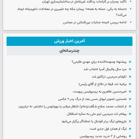
تاکید چمران بر الزامات پدافند غیرعامل در ساختمان‌سازی تهران
«حمله به یکی، حمله به همه»؛ پیمان مکه چه تغییری در معادلات خاورمیانه ایجاد
می‌کند؟
ادامه بررسی لایحه جنایات بین‌المللی در مجلس
آخرین اخبار ورزش
چندرسانه‌ای
پیشنهاد وسوسه‌کننده برای مهدی طارمی؟
مرد سال والیبال آسیا انتخاب شد
نکونام سرمربی تراکتور شد
بیانیه تند فیفا در دفاع از آقای رئیس!
امیرحسین طاهری به پرسپولیس پیوست
نخستین تصویر لیونل مسی بعد از مرگ پدر + عکس
از انتخاب محمد صلاح شگفت‌زده‌ام/ انتظار میلان یا یوونتوس را داشتم، نه ترابزون
پیغام تند سرمربی تیم ملی به ستاره استقلال
بازی‌های لیگ برتر فوتبال با تماشاگر برگزار می‌شود
لیگ از همان اول جدی است
رونمایی از ۲ خرید جدید پرسپولیس