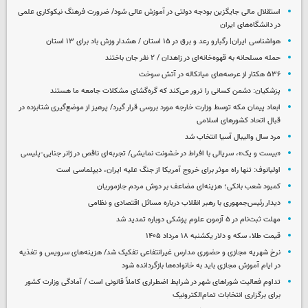
استقلال مالی جایگزین بودجه دولتی در آموزش عالی شود/ ضرورت فرهنگ نیکوکاری علمی
در دانشگاه‌های ایران
هواشناسی ایران| رگبارو رعد و برق در ۱۵ استان / هشدار وزش باد برای ۱۳ استان‌
حمله مسلحانه به قهوه‌خانه‌ای در زاهدان / ۲ نفر جان باختند
۵۳۶ هکتار از عرصه‌های میانکاله در آتش سوخت
پزشکیان: دشمن کسانی را ترور می‌کند که گره‌گشای مشکلات جامعه ما هستند
ابعاد پیمان مکه توسط وزارت خارجه مورد بررسی قرار گیرد/ پرهیز از موضع‌گیری شتابزده در
قبال اتحاد کشورهای اسلامی
مرد سال والیبال آسیا انتخاب شد
«بیست و یک»، سریالی با افراط در خشونت نمایشی/ تجربه‌ای ناقص در ژانر جنایی-پلیسی
اولیانوف: تنها راه موثر برای خروج آمریکا از جنگ علیه ایران، دیپلماسی است
کمبود شعب بانکی؛ هزینه‌ای مضاعف بر دوش مردم جازموریان
دیدار رئیس‌جمهوری با رهبر انقلاب درباره مسائل اقتصادی و نظامی
مهلت ثبت‌نام در ۵ آزمون علوم پزشکی دوباره تمدید شد
قیمت طلا، سکه و دلار یکشنبه ۱۸ مرداد ۱۴۰۵
نرخ شهریه مجازی و حضوری مدارس غیرانتفاعی تفکیک شد/ هزینه‌های سرویس و تغذیه
در ایام آموزش مجازی باید به خانواده‌ها بازگردانده شود
تداوم فعالیت شوراهای شهر در شرایط اضطراری کاملاً قانونی است / آمادگی وزارت کشور
برای برگزاری انتخابات تمام‌الکترونیک