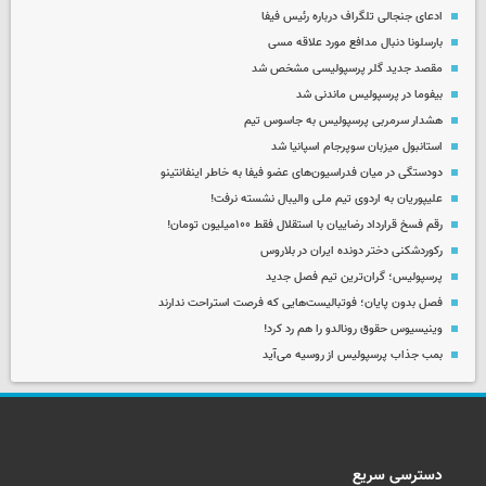
ادعای جنجالی تلگراف درباره رئیس فیفا
بارسلونا دنبال مدافع مورد علاقه مسی
مقصد جدید گلر پرسپولیسی مشخص شد
بیفوما در پرسپولیس ماندنی شد
هشدار سرمربی پرسپولیس به جاسوس تیم
استانبول میزبان سوپرجام اسپانیا شد
دودستگی در میان فدراسیون‌های عضو فیفا به خاطر اینفانتینو
علیپوریان به اردوی تیم ملی والیبال نشسته نرفت!
رقم فسخ قرارداد رضاییان با استقلال فقط ۱۰۰میلیون تومان!
رکوردشکنی دختر دونده ایران در بلاروس
پرسپولیس؛ گران‌ترین تیم فصل جدید
فصل بدون پایان؛ فوتبالیست‌هایی که فرصت استراحت ندارند
وینیسیوس حقوق رونالدو را هم رد کرد!
بمب جذاب پرسپولیس از روسیه می‌آید
دسترسی سریع