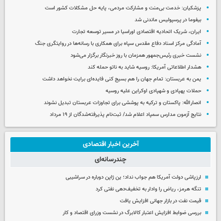
پزشکیان: خدمت بی‌منت و مشارکت مردمی، پایه حل مشکلات کشور است
بیفوما در پرسپولیس ماندنی شد
ایران، شریک اتحادیه اقتصادی اوراسیا در مسیر توسعه تجارت
آمادگی مرکز اسناد دفاع مقدس سپاه برای همکاری با رسانه‌ها در روایتگری جنگ
نشست خبری رئیس‌جمهور همزمان با روز خبرنگار برگزار می‌شود
هشدار اطلاعاتی آمریکا: روسیه شاید به ناتو حمله کند
یمن به عربستان: تمام جهان را هم بسیج کنی فایده‌ای برایت نخواهد داشت
حملات پهپادی و شهپادی اوکراین علیه روسیه
انصارالله: پاکستان و ترکیه به پوششی برای تجاوزات عربستان تبدیل نشوند
نتایج آزمون مدارس سمپاد اعلام شد/ ثبت‌نام پذیرفته‌شدگان از ۱۹ مرداد
آخرین اخبار اقتصادی
چندرسانه‌ای
ارزپاشی دولت آمریکا هم جواب نداد؛ ین ژاپن دوباره در سراشیبی
تنگه هرمز، ریاض را وادار به تخفیف‌دهی نفتی کرد
قیمت نفت در بازار جهانی افزایش یافت
بررسی ضوابط افزایش اعتبار کالابرگ در نشست وزرای اقتصاد و کار