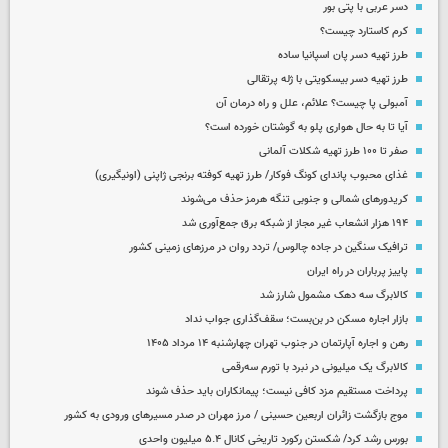
دسر عربی با پتی بور
کرم کاستارد چیست؟
طرز تهیه دسر پان اسپانیا ساده
طرز تهیه دسر بیسکویتی با ژله پرتقالی
آمبولی پا چیست؟ علائم، علل و راه درمان آن
آیا تا به حال هواری پلو به گوشتان خورده است؟
صفر تا ۱۰۰ طرز تهیه شکلات آلمانی
غذای محبوب پاندای کونگ فوکار/ طرز تهیه کوفته برنجی ژاپنی (اونیگیری)
کریدورهای شمالی و جنوبی تنگه هرمز حذف می‌شوند
۱۹۴ هزار انشعاب غیر مجاز از شبکه برق جمع‌آوری شد
ترافیک سنگین در جاده چالوس/ تردد روان در مرزهای زمینی کشور
پاییز پرباران در راه ایران
کالابرگ سه دهک مشمول شارز شد
بازار اجاره مسکن در بن‌بست؛ سقف‌گذاری جواب نداد
رهن و اجاره آپارتمان در جنوب تهران چهارشنبه ۱۴ مرداد ۱۴۰۵
کالابرگ یک میلیونی در نبرد با تورم سه‌رقمی
پرداخت مستقیم مزد کافی نیست؛ پیمانکاران باید حذف شوند
موج بازگشت زائران اربعین حسینی / مرز مهران در صدر مسیرهای ورودی به کشور
بورس رشد کرد/ شکستن رکورد تاریخی کانال ۵.۴ میلیون واحدی