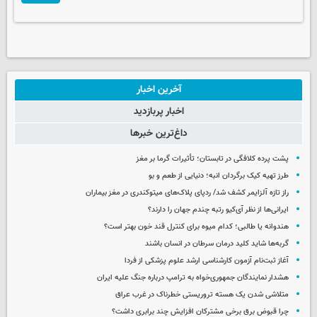
آخرین اخبار
اخبار پربازدید
داغ‌ترین خبرها
پشت پرده کلافگی در تابستان؛ تأثیرات گرما بر مغز
طرز تهیه کیک برگردان انبه؛ دنیایی از طعم و بو
راز تازه آلزایمر کشف شد/ ردپای پلاک‌های میتوکندری در مغز بیماران
ایرانی‌ها از نظر آی‌کیو رتبه چندم جهان را دارند؟
هندوانه یا طالبی؛ کدام‌ میوه برای کنترل قند خون بهتر است؟
گربه‌ها شاید کلید درمان سرطان در انسان باشند
آغاز ثبت‌نام‌ آزمون کارشناسی ارشد علوم پزشکی از فردا
هشدار نمایندگان جمهوری‌خواه به ترامپ درباره جنگ علیه ایران
متلاشی شدن یک هسته تروریستی خطرناک در غرب عراق
چرا قبوض برق برخی مشترکان افزایش چند برابری داشت؟