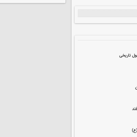
ول تاریخی
تد
ع)