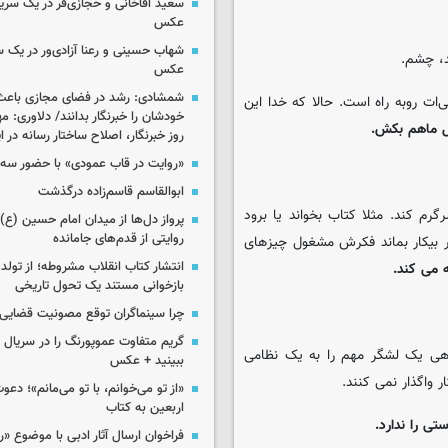
سعید آقاخانی و حجازی‌فر در یک سریا
عکس
شهاب حسینی و رعنا آزادی‌ور در یک 
د، چشم.
عکس
شمشادی: رشد در فضای مجازی باعث
ات روبه راه است. حالا که خدا این
خودشان را خبرنگار بدانند/ دلاوری: م
 ماهم بکش.
روز خبرنگار، اصلاح ساختار رسانه در 
«روایت در قاب عمودی» با حضور سه 
ابوالقاسم قاسم‌زاده درگذشت
رم کند. مثلا کتاب بخواند یا برود
پرواز دل‌ها از میدان امام حسین (ع) ت
روایتی از قدم‌های جامانده
گر بیکار بماند فکرش مشغول چیزهای
انتشار کتاب انقلاب مشروطه؛ از تولد 
 می کند.
بازخوانی مستند یک تحول تاریخی
چرا سینماگران توقع مصونیت قضایی 
گریم متفاوت عموپورنگ را در سریال ج
دهی یک لشگر مهم را به یک نظامی
ببینید + عکس
واگذار نمی کنند.
«از تو می‌خوانم، با تو می‌مانم»؛ دعو
اربعین به کتاب
ی را ندارد.
فراخوان ارسال آثار ادبی با موضوع «