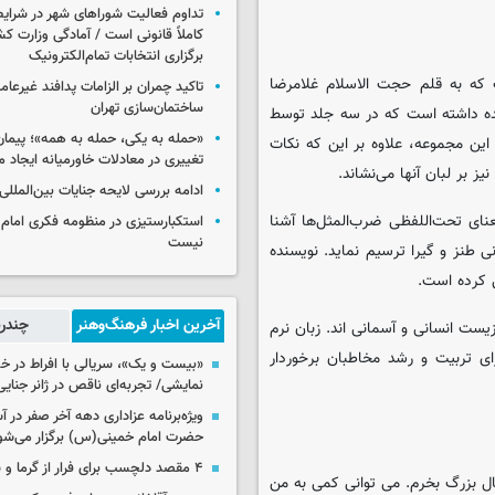
تداوم فعالیت شوراهای شهر در شرای
کاملاً قانونی است / آمادگی وزارت کش
برگزاری انتخابات تمام‌الکترونیک
 که به قلم حجت الاسلام غلامرضا
تاکید چمران بر الزامات پدافند غیرعام
ساختمان‌سازی تهران
ده داشته است که در سه جلد توسط
«حمله به یکی، حمله به همه»؛ پیما
ن مجموعه، علاوه بر این که نکات
تغییری در معادلات خاورمیانه ایجاد م
ز بر لبان آنها می‌نشاند.
ادامه بررسی لایحه جنایات بین‌الملل
ای تحت‌اللفظی ضرب‌المثل‌ها آشنا
استکبارستیزی در منظومه فکری امام
نیست
نی طنز و گیرا ترسیم نماید. نویسنده
ی کرده است.
آخرین اخبار فرهنگ‌وهنر
چندرس
ت انسانی و آسمانی ‌اند. زبان نرم
رای تربیت و رشد مخاطبان برخوردار
«بیست و یک»، سریالی با افراط در 
نمایشی/ تجربه‌ای ناقص در ژانر جنای
ویژه‌برنامه عزاداری دهه آخر صفر در
حضرت امام خمینی(س) برگزار می‌شو
۴ مقصد دلچسب برای فرار از گرما و شلوغی تهران
 بزرگ بخرم. می توانی کمی به من