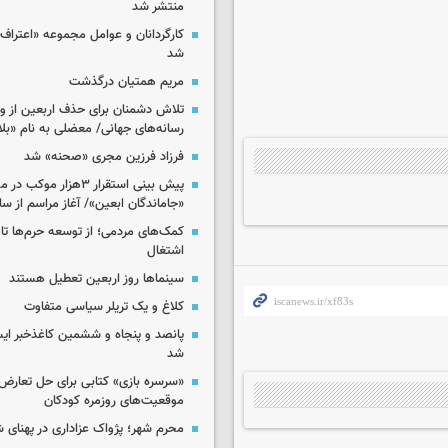
منتشر شد
کارگردانان و عوامل مجموعه «اعتراف 
شد
مریم همتیان درگذشت
تلاش دشمنان برای حذف اربعین از وی
رسانه‌های جهانی/ معضلی به نام «بلا
فرزاد فرزین مجری «صحنه» شد
پیش بینی استقرار ۳هزار مو
«جاماندگان ابعین»/ آغاز مراسم از ساعت ۶
کمک‌های مردمی؛ از توسعه حرم‌ها تا 
اشتغال
سینماها روز اربعین تعطیل هستند
کلاغ و یک تریلر سیاسی متفاوت
پانصد و پنجاه و ششمین کاغذخبر ایس
شد
«سرسره بازی» کتابی برای حل تعارض 
موقعیت‌های روزمره کودکان
محرم شهر؛ پژواک عزاداری در پهنای 