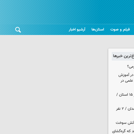
فیلم و صوت
استان‌ها
آرشیو اخبار
غ‌ترین خبرها
می؟
 در آموزش
علمی در
هواشناسی ایران| رگبارو رعد و برق در ۱۵ استان /
حمله مسلحانه به قهوه‌خانه‌ای در زاهدان / ۲ نفر
د که گره‌گشای