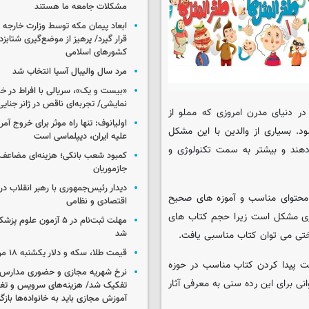
مشکلات جامعه ما هستند
ابعاد پیمان مکه توسط وزارت خارجه 
قرار گیرد/ پرهیز از موضع‌گیری شتابزده
کشورهای اسلامی
مرد سال والیبال آسیا انتخاب شد
«بیست و یک»، سریالی با افراط در 
نمایشی/ تجربه‌ای ناقص در ژانر جنای
در دنیای مدرن امروزی که مملو از
اولیانوف: تنها راه موثر برای خروج آمر
. بسیاری از والدین با این مشکل
علیه ایران، دیپلماسی است
دهند و بیشتر به سمت تکنولوژی و
کمبود شعب بانکی؛ هزینه‌ای مضاعف
جازموریان
دیدار رئیس‌جمهوری با رهبر انقلاب در
 محتوای مناسب و آموزه های صحیح
اقتصادی و نظامی
اری مشکل است زیرا حجم کتاب های
مهلت ثبت‌نام در ۵ آزمون عل
شد
سختی می توان کتاب مناسبی یافت.
قیمت طلا، سکه و دلار یکشنبه ۱۸ مرداد ۱۴۰۵
هت پیدا کردن کتاب مناسب در حوزه
نرخ شهریه مجازی و حضوری مدارس غ
 برای این رده سنی به معرفی آثار
تفکیک شد/ هزینه‌های سرویس و تغذی
آموزش مجازی باید به خانواده‌ها بازگ