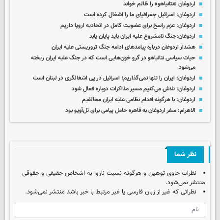
اردوغان «نتانیاهو» را ظالم خواند
اردوغان: اسرائیل جغرافیای ما را اشغال کرده است
اردوغان: عزم راسخ برای عضویت کامل در اتحادیه اروپا داریم
اردوغان:جنگ نامشروع علیه ایران باید پایان یابد
هشدار اردوغان درباره پیامدهای ادامه جنگ تروریستی علیه ایران
حیات سیاسی نتانیاهو در گرو خون‌هایی است که در جنگ علیه ایران ریخته
می‌شود
اردوغان: ایران را تنها نمی‌گذاریم؛ اسرائیل در پی اشغالگری در لبنان است
اردوغان: تلاش می‌کنیم مسیر مذاکرات دوباره فعال شود
اردوغان: با هرگونه اقدام نظامی علیه ایران مخالفیم
الاهرام: سفر اردوغان به قاهره حامل پیامی برای تل‌آویو بود
نظر شما
نظرات حاوی توهین و هرگونه نسبت ناروا به اشخاص حقیقی و حقوقی
منتشر نمی‌شود.
نظراتی که غیر از زبان فارسی یا غیر مرتبط با خبر باشد منتشر نمی‌شود.