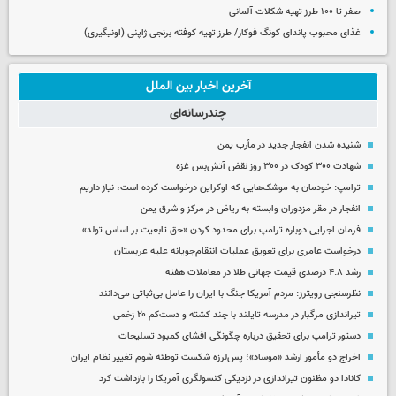
صفر تا ۱۰۰ طرز تهیه شکلات آلمانی
غذای محبوب پاندای کونگ فوکار/ طرز تهیه کوفته برنجی ژاپنی (اونیگیری)
آخرین اخبار بین الملل
چندرسانه‌ای
شنیده شدن انفجار جدید در مأرب یمن
شهادت ۳۰۰ کودک در ۳۰۰ روز نقض آتش‌بس غزه
ترامپ: خودمان به موشک‌هایی که اوکراین درخواست کرده است، نیاز داریم
انفجار در مقر مزدوران وابسته به ریاض در مرکز و شرق یمن
فرمان اجرایی دوباره ترامپ برای محدود کردن «حق تابعیت بر اساس تولد»
درخواست عامری برای تعویق عملیات انتقام‌جویانه علیه عربستان
رشد ۴.۸ درصدی قیمت جهانی طلا در معاملات هفته
نظرسنجی رویترز: مردم آمریکا جنگ با ایران را عامل بی‌ثباتی می‌دانند
تیراندازی مرگبار در مدرسه‌ تایلند با چند کشته و دست‌کم ۲۰ زخمی
دستور ترامپ برای تحقیق درباره چگونگی افشای کمبود تسلیحات
اخراج دو مأمور ارشد «موساد»؛ پس‌لرزه شکست توطئه شوم تغییر نظام ایران
کانادا دو مظنون تیراندازی در نزدیکی کنسولگری آمریکا را بازداشت کرد