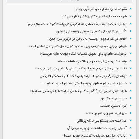
شنیده شدن انفجار جدید در مأرب یمن
شهادت ۳۰۰ کودک در ۳۰۰ روز نقض آتش‌بس غزه
ترامپ: خودمان به موشک‌هایی که اوکراین درخواست کرده است، نیاز داریم
تأملی بر کارکردهای تمدنی و هویتی راهپیمایی اربعین
انفجار در مقر مزدوران وابسته به ریاض در مرکز و شرق یمن
فرمان اجرایی دوباره ترامپ برای محدود کردن «حق تابعیت بر اساس تولد»
درخواست عامری برای تعویق عملیات انتقام‌جویانه علیه عربستان
رشد ۴.۸ درصدی قیمت جهانی طلا در معاملات هفته
نظرسنجی رویترز: مردم آمریکا جنگ با ایران را عامل بی‌ثباتی می‌دانند
تیراندازی مرگبار در مدرسه‌ تایلند با چند کشته و دست‌کم ۲۰ زخمی
دستور ترامپ برای تحقیق درباره چگونگی افشای کمبود تسلیحات
هواشناسی امروز ایران/ گردوخاک و کاهش کیفیت هوا در بعضی استان‌ها
دسر عربی با پتی بور
کرم کاستارد چیست؟
طرز تهیه دسر پان اسپانیا ساده
طرز تهیه دسر بیسکویتی با ژله پرتقالی
آمبولی پا چیست؟ علائم، علل و راه درمان آن
آیا تا به حال هواری پلو به گوشتان خورده است؟