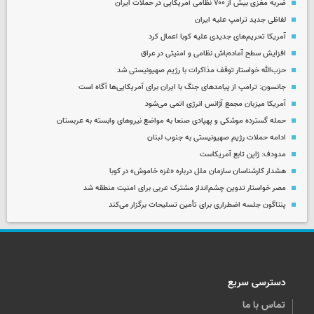
ضربه مغزی بیش از ۷۰۰ نظامی آمریکایی در حملات ایران
لفاظی جدید ترامپ علیه ایران
آمریکا تحریم‌های جدیدی علیه کوبا اعمال کرد
افزایش سطح آماده‌باش نظامی و امنیتی در عراق
حزب‌الله خواستار توقف مذاکرات با رژیم صهیونیستی شد
جانسون: ترامپ از پیامدهای جنگ با ایران برای آمریکایی‌ها آگاه است
آمریکا میزبان مجمع آژانس انرژی اتمی می‌شود
حمله گسترده موشکی و پهپادی صنعا به مواضع نیروهای وابسته به عربستان
ادامه حملات رژیم صهیونیستی به جنوب لبنان
مدودف: ژاپن تابع آمریکاست
هشدار کارشناسان سازمان ملل درباره «غزه‌ خاموش» در کوبا
مصر خواستار تدوین چشم‌انداز مشترک عربی برای امنیت منطقه شد
پنتاگون جلسه اضطراری برای تأمین تسلیحات برگزار می‌کند
دسترسی سریع
تماس با ما