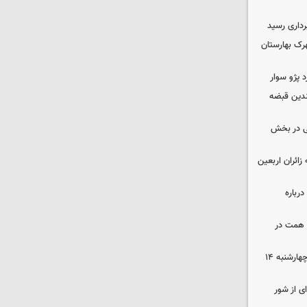
داری رسید
ن در شهرک بهارستان
چندین قبضه
ی در بخش
ی به زائران اربعین
رباره
زرگترین باغ مدرن کشور به ارزش ۷ همت در
رهن و اجاره آپارتمان در جنوب تهران چهارشنبه ۱۴
ی از شور