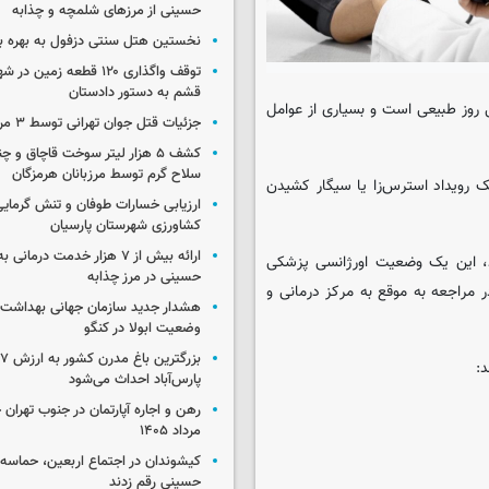
حسینی از مرزهای شلمچه و چذابه
نخستین هتل سنتی دزفول به بهره بر
توقف واگذاری ۱۲۰ قطعه زمی
قشم به دستور دادستان
ل روز طبیعی است و بسیاری از عوامل
جزئیات قتل جوان تهرانی توسط ۳ مرد پژو سوار
کشف ۵ هزار لیتر سوخت قاچاق و 
سلاح گرم توسط مرزبانان هرمزگان
 رویداد استرس‌زا یا سیگار کشیدن
ارزیابی خسارات طوفان و تنش گرمای
کشاورزی شهرستان پارسیان
ارائه بیش از ۷ هزار خدمت درمان
د، این یک وضعیت اورژانسی پزشکی
حسینی در مرز چذابه
ر مراجعه به موقع به مرکز درمانی و
هشدار جدید سازمان جهانی بهداشت د
وضعیت ابولا در کنگو
ب
:
پارس‌آباد احداث می‌شود
مرداد ۱۴۰۵
کیشوندان در اجتماع اربعین، حماسه‌ا
حسینی رقم زدند