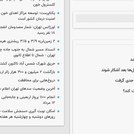
کلسترول خون
یکتاپرست: توسعه مراکز اهدای خون 
امنیت درمان کشور است
اورژانس تهران: شمار مصدومان انفجا
۱۸ نفر رسید
۲ زمین‌لرزه ۳/۹ و ۳/۵ ریشتری هرمزگان را لرزاند
انسداد مسیر شمال به جنوب جاده چال
تهران - شمال تا اطلاع ثانوی
حریق شهرک شمس آباد تاکنون کشته
ها بعد آشکار شوند
بازگشت ۲ میلیون و ۳۰۰ هزار زائر اربعین به کشور
دروغ‌هایی برای محافظت
آخرین وضعیت سدهای تهران اعلام 
ک کند؟
۱۲ مرداد
امکان نوبت گیری «سنجش سلامت نوآ
روزهای دوشنبه و چهارشنبه هر هفته