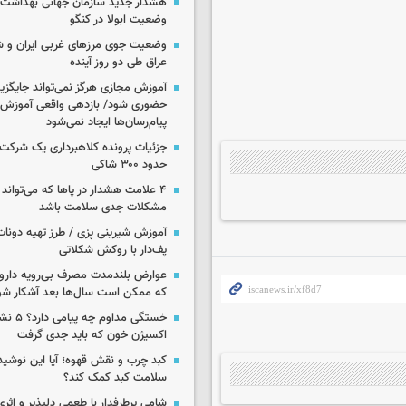
هشدار جدید سازمان جهانی بهداشت د
وضعیت ابولا در کنگو
وضعیت جوی مرزهای غربی ایران و شه
عراق طی دو روز آینده
آموزش مجازی هرگز نمی‌تواند جایگز
حضوری شود/ بازدهی واقعی آموزش ب
پیام‌رسان‌ها ایجاد نمی‌شود
جزئیات پرونده کلاهبرداری یک شرکت 
حدود ۳۰۰ شاکی
۴ علامت هشدار در پاها که می‌تواند 
مشکلات جدی سلامت باشد
آموزش شیرینی پزی / طرز تهیه دونات
پف‌دار با روکش شکلاتی
عوارض بلندمدت مصرف بی‌رویه دارو؛
که ممکن است سال‌ها بعد آشکار شو
خستگی مداوم
اکسیژن خون که باید جدی گرفت
کبد چرب و نقش قهوه؛ آیا این نوشیدن
سلامت کبد کمک کند؟
شامی پرطرفدار با طعمی دلپذیر و اثری