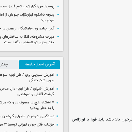
پرسپولیس؛ گران‌ترین تیم فصل جدید
بدرقه باشکوه ایران‌نژاد، جلوه‌ای از ا
مردم بود
آیین پیاده‌روی جاماندگان اربعین در 
میراث مشروطه، اتکا به ساختارهای ب
خنثی‌سازی توطئه‌های بیگانه است
آخرین اخبار جامعه
چندرس
آموزش شیرینی پزی / طرز تهیه سوه
بدون شکر خانگی
آموزش آشپزی / طرز تهیه دال عدس 
گوشت قلقلی و تمرهندی
۷ اشتباه رایج در مصرف دارو که می‌ت
را به خطر بیندازد
دستگیری شوهر در ماجرای گم‌شدن ی
ون بالا باشد باید فورا با اورژانس
جزئیات قتل جوان تهرانی توسط ۳ مرد پژو سوار