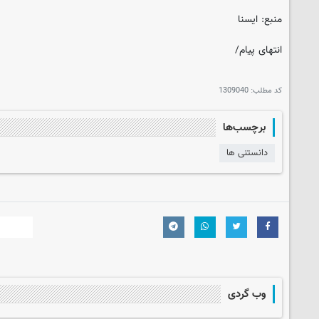
منبع: ایسنا
انتهای پیام/
کد مطلب:
1309040
برچسب‌ها
دانستنی ها
وب گردی