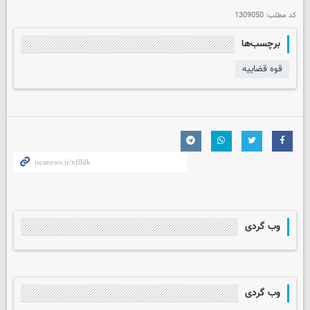
کد مطلب:
1309050
برچسب‌ها
قوه قضاییه
وب گردی
وب گردی