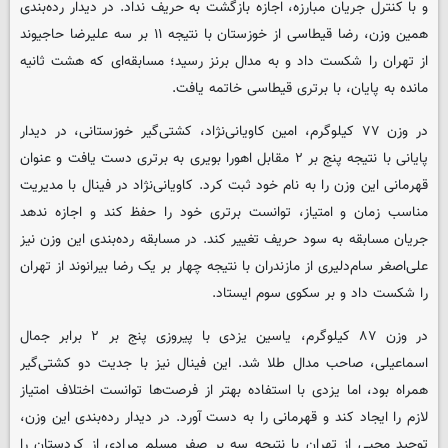
و با کنترل جریان مبارزه، اجازه بازگشت به حریف نداد. در دیدار رده‌بندی
همین وزن، رضا قیطاسی از خوزستان با نتیجه ۱۱ بر سه علیرضا حاجیوند
از تهران را شکست داد و به مدال برنز رسید؛ مسابقه‌ای که هشت ثانیه
مانده به پایان، با برتری قیطاسی خاتمه یافت.
در وزن ۷۷ کیلوگرم، امین کاویانی‌نژاد، کشتی‌گیر خوزستانی، در دیدار
پایانی با نتیجه پنج بر ۲ مقابل اهورا بویری به برتری دست یافت و عنوان
قهرمانی این وزن را به نام خود ثبت کرد. کاویانی‌نژاد در فینال با مدیریت
مناسب زمان و امتیاز، توانست برتری خود را حفظ کند و اجازه ندهد
جریان مسابقه به سود حریف تغییر کند. در مسابقه رده‌بندی این وزن نیز
علی‌اصغر سام‌دلیری از مازندران با نتیجه چهار بر یک رضا بیرانوند از تهران
را شکست داد و بر سکوی سوم ایستاد.
در وزن ۸۷ کیلوگرم، یاسین یزدی با پیروزی پنج بر ۲ برابر جمال
اسماعیلی، صاحب مدال طلا شد. این فینال نیز با جدیت دو کشتی‌گیر
همراه بود، اما یزدی با استفاده بهتر از فرصت‌ها توانست اختلاف امتیاز
لازم را ایجاد کند و قهرمانی را به دست آورد. در دیدار رده‌بندی این وزن،
توحید محبی از تهران با نتیجه سه بر صفر مسلم مرادی از کردستان را