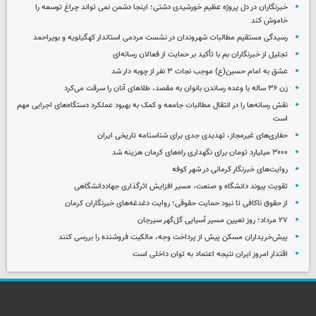
خبرنگاران در دل پروژه عظیم خورشیدی دشتی؛ اینجا دشمن نمی‌ تواند چراغ توسعه را
خاموش کند
رسیدگی مستقیم مطالبات شهروندان در نشست مردمی استاندار کهگیلویه و بویراحمد
تجلیل از خبرنگاران بم با تأکید بر حمایت از فعالان رسانه‌ای
عشق به امام حسین(ع) موجب نجات ۳ نفر از چوبه دار شد
زن ۳۶ ساله با وعده رساندن بانوان به مقصد، طلاهای آنان را سرقت می‌کرد
نقش رسانه‌ها را در انتقال مطالبات جامعه و کمک به بهبود عملکرد دستگاه‌های اجرایی مهم
است
حفاری‌های غیرمجاز، تهدیدی جدی برای شناسنامه تاریخی ایران
۳۰۰۰ میلیارد تومان برای نگهداری راه‌های کرمان هزینه شد
روایت‌های خبرنگار کرمانی در شهر کوفه
تقویت پیوند دانشگاه و صنعت، مسیر افزایش اثرگذاری جهاددانشگاهی
از حقوق ناکافی تا نبود حمایت حقوقی؛ روایت دغدغه‌های خبرنگاران کرمان
۲۷ مرداد؛ روز تعیین مسیر آسیایی گل‌گهر سیرجان
پیش‌خریداران مسکن پیش از پرداخت وجه، مالکیت فروشنده را بررسی کنند
اقتدار امروز ایران نتیجه اعتماد به توان داخلی است