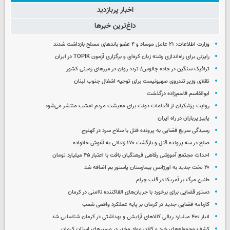
اخبار پربازدید
داغ‌ترین خبرها
وزارت اطلاعات: ۲۱ عامل موساد و ۴ عضو باندهای مسلح بازداشت شدند
رایزنی برای راه‌اندازی رشته زبان کره‌ای و برگزاری آزمون TOPIK در ایران
ترافیک سنگین در جاده چالوس/ تردد روان در مرزهای زمینی کشور
تقلای وزیر تندروی صهیونیست برای توجیه اشغال جنوب لبنان
ابوالقاسم قاسم‌زاده درگذشت
روایت پزشکیان از اقدامات دولت برای معیشت مردم امشب منتشر می‌شود
پاییز پرباران در راه ایران
رسیدگی سریع قضایی به پرونده قتل با سلاح سرد در کهنوج
صلح در سه پرونده قتل و بازگشت ۱۷۰ زندانی به آغوش خانواده
احداث مجتمع آموزشی رفاهی فرهنگیان بافت با اعتبار ۴۵ میلیارد تومان
۲۰ تخت جدید به اورژانس بیمارستان پاستور بم اضافه شد
طنین مرگ بر آمریکا در قلب چرام
دستور قضایی برای برخورد با جریان‌های القاکننده ناامنی در کرمان
کارنامه قضایی جدید در کرمان بر پایه عملکرد واقعی شعب
انبار ۴۰۰ میلیارد ریالی کالاهای آرایشی و بهداشتی در کرمان شناسایی شد
کشف محموله‌های خرد و کلان مواد مخدر در مسیرهای استان کرمان