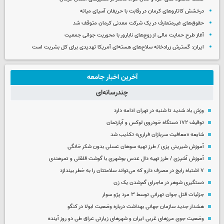
درخشش کاتاروهای کرمان در رقابت با حریفان آسیای میانه
حقوق‌های غیرمتعارف در یک شرکت معدنی کرمان متوقف شد
آغاز طرح حمایت مالی از زوج‌های نابارور با محوریت جوانی جمعیت
ایران: گسترش زرادخانه سلاح‌های هسته‌ای آمریکا تهدیدی برای کل بشریت است
آخرین اخبار جامعه
چندرسانه‌ای
وزش باد شدید تا شنبه در تهران ادامه دارد
توقیف ۱۷۲ دستگاه خودروی لوکس و آپارتمان
شایعه «معافیت سربازان فراری» تکذیب شد
آموزش شیرینی پزی / طرز تهیه سوهان عسلی بدون شکر خانگی
آموزش آشپزی / طرز تهیه دال عدس بوشهری با گوشت قلقلی و تمرهندی
۷ اشتباه رایج در مصرف دارو که می‌تواند سلامتتان را به خطر بیندازد
دستگیری شوهر در ماجرای گم‌شدن یک زن
جزئیات قتل جوان تهرانی توسط ۳ مرد پژو سوار
هشدار جدید سازمان جهانی بهداشت درباره وضعیت ابولا در کنگو
وضعیت جوی مرزهای غربی ایران و شهرهای زیارتی عراق طی دو روز آینده