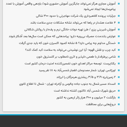
آموزش مجازی هرگز نمی‌تواند جایگزین آموزش حضوری شود/ بازدهی واقعی آموزش با تعدد
پیام‌رسان‌ها ایجاد نمی‌شود
جزئیات پرونده کلاهبرداری یک شرکت مهاجرتی با حدود ۳۰۰ شاکی
۴ علامت هشدار در پاها که می‌تواند نشانه مشکلات جدی سلامت باشد
آموزش شیرینی پزی / طرز تهیه دونات خانگی نرم و پف‌دار با روکش شکلاتی
عوارض بلندمدت مصرف بی‌رویه دارو؛ پیامدهایی که ممکن است سال‌ها بعد آشکار شوند
خستگی مداوم چه پیامی دارد؟ ۵ نشانه کمبود اکسیژن خون که باید جدی گرفت
کبد چرب و نقش قهوه؛ آیا این نوشیدنی می‌تواند به سلامت کبد کمک کند؟
شامی پرطرفدار با طعمی دلپذیر و اثری نامطلوب بر کلسترول خون
یکتاپرست: توسعه مراکز اهدای خون تضمین‌کننده امنیت درمان کشور است
اورژانس تهران: شمار مصدومان انفجار شمس‌آباد به ۱۸ نفر رسید
۲ زمین‌لرزه ۳/۹ و ۳/۵ ریشتری هرمزگان را لرزاند
انسداد مسیر شمال به جنوب جاده چالوس و آزادراه تهران - شمال تا اطلاع ثانوی
حریق شهرک شمس آباد تاکنون کشته نداشته است
بازگشت ۲ میلیون و ۳۰۰ هزار زائر اربعین به کشور
دروغ‌هایی برای محافظت