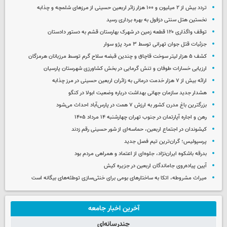
تردد بیش از ۲ میلیون و ۱۰۰ هزار زائر اربعین حسینی از مرزهای شلمچه و چذابه
نخستین هتل سنتی دزفول به بهره برداری رسید
توقف واگذاری ۱۲۰ قطعه زمین در شهرک بهارستان قشم به دستور دادستان
جزئیات قتل جوان تهرانی توسط ۳ مرد پژو سوار
کشف ۵ هزار لیتر سوخت قاچاق و چندین قبضه سلاح گرم توسط مرزبانان هرمزگان
ارزیابی خسارات طوفان و تنش گرمایی در بخش کشاورزی شهرستان پارسیان
ارائه بیش از ۷ هزار خدمت درمانی به زائران اربعین حسینی در مرز چذابه
هشدار جدید سازمان جهانی بهداشت درباره وضعیت ابولا در کنگو
بزرگترین باغ مدرن کشور به ارزش ۷ همت در پارس‌آباد احداث می‌شود
رهن و اجاره آپارتمان در جنوب تهران چهارشنبه ۱۴ مرداد ۱۴۰۵
کیشوندان در اجتماع اربعین، حماسه‌ای از شور حسینی رقم زدند
پرسپولیس؛ گران‌ترین تیم فصل جدید
بدرقه باشکوه ایران‌نژاد، جلوه‌ای از اعتماد و همراهی مردم بود
آیین پیاده‌روی جاماندگان اربعین در جزیره کیش
میراث مشروطه، اتکا به ساختارهای بومی برای خنثی‌سازی توطئه‌های بیگانه است
آخرین اخبار جامعه
چندرسانه‌ای