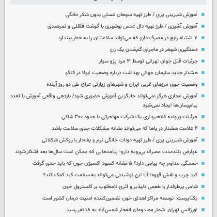
آموزش شیرینی پزی / طرز تهیه سوهان عسلی بدون شکر خانگی
آموزش آشپزی / طرز تهیه دال عدس بوشهری با گوشت قلقلی و تمرهندی
۷ اشتباه رایج در مصرف دارو که می‌تواند سلامتتان را به خطر بیندازد
دستگیری شوهر در ماجرای گم‌شدن یک زن
جزئیات قتل جوان تهرانی توسط ۳ مرد پژو سوار
هشدار جدید سازمان جهانی بهداشت درباره وضعیت ابولا در کنگو
وضعیت جوی مرزهای غربی ایران و شهرهای زیارتی عراق طی دو روز آینده
آموزش مجازی هرگز نمی‌تواند جایگزین آموزش حضوری شود/ بازدهی واقعی آموزش با تعدد
پیام‌رسان‌ها ایجاد نمی‌شود
جزئیات پرونده کلاهبرداری یک شرکت مهاجرتی با حدود ۳۰۰ شاکی
۴ علامت هشدار در پاها که می‌تواند نشانه مشکلات جدی سلامت باشد
آموزش شیرینی پزی / طرز تهیه دونات خانگی نرم و پف‌دار با روکش شکلاتی
عوارض بلندمدت مصرف بی‌رویه دارو؛ پیامدهایی که ممکن است سال‌ها بعد آشکار شوند
خستگی مداوم چه پیامی دارد؟ ۵ نشانه کمبود اکسیژن خون که باید جدی گرفت
کبد چرب و نقش قهوه؛ آیا این نوشیدنی می‌تواند به سلامت کبد کمک کند؟
شامی پرطرفدار با طعمی دلپذیر و اثری نامطلوب بر کلسترول خون
یکتاپرست: توسعه مراکز اهدای خون تضمین‌کننده امنیت درمان کشور است
اورژانس تهران: شمار مصدومان انفجار شمس‌آباد به ۱۸ نفر رسید