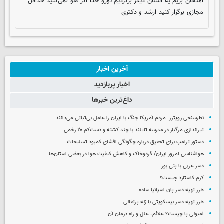
امتحان بریم یه استان دیگر برگردیم تورو خدا اگر لغو نمی‌کنید حداقل
مجازی برگزار کنید ارشد و دکتری
آخرین اخبار
اخبار پربازدید
داغ‌ترین خبرها
نظرسنجی رویترز: مردم آمریکا جنگ با ایران را عامل بی‌ثباتی می‌دانند
تیراندازی مرگبار در مدرسه‌ تایلند با چند کشته و دست‌کم ۲۰ زخمی
دستور ترامپ برای تحقیق درباره چگونگی افشای کمبود تسلیحات
هواشناسی امروز ایران/ گردوخاک و کاهش کیفیت هوا در بعضی استان‌ها
دسر عربی با پتی بور
کرم کاستارد چیست؟
طرز تهیه دسر پان اسپانیا ساده
طرز تهیه دسر بیسکویتی با ژله پرتقالی
آمبولی پا چیست؟ علائم، علل و راه درمان آن