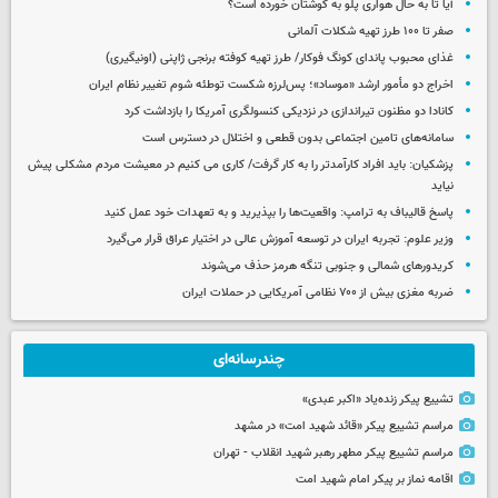
آیا تا به حال هواری پلو به گوشتان خورده است؟
صفر تا ۱۰۰ طرز تهیه شکلات آلمانی
غذای محبوب پاندای کونگ فوکار/ طرز تهیه کوفته برنجی ژاپنی (اونیگیری)
اخراج دو مأمور ارشد «موساد»؛ پس‌لرزه شکست توطئه شوم تغییر نظام ایران
کانادا دو مظنون تیراندازی در نزدیکی کنسولگری آمریکا را بازداشت کرد
سامانه‌های تامین اجتماعی بدون قطعی و اختلال در دسترس است
پزشکیان: باید افراد کارآمدتر را به کار گرفت/ کاری می کنیم در معیشت مردم مشکلی پیش
نیاید
پاسخ قالیباف به ترامپ: واقعیت‌ها را بپذیرید و به تعهدات خود عمل کنید
وزیر علوم: تجربه ایران در توسعه آموزش عالی در اختیار عراق قرار می‌گیرد
کریدورهای شمالی و جنوبی تنگه هرمز حذف می‌شوند
ضربه مغزی بیش از ۷۰۰ نظامی آمریکایی در حملات ایران
چندرسانه‌ای
تشییع پیکر زنده‌یاد «اکبر عبدی»
مراسم تشییع پیکر «قائد شهید امت» در مشهد
مراسم تشییع پیکر مطهر رهبر شهید انقلاب - تهران
اقامه نماز بر پیکر امام شهید امت