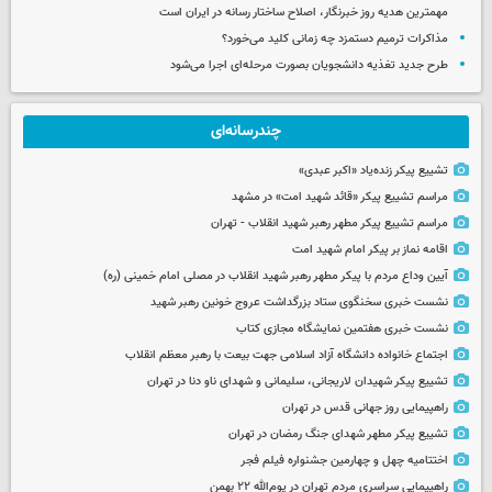
مهمترین هدیه‌ روز خبرنگار، اصلاح ساختار رسانه در ایران است
مذاکرات ترمیم دستمزد چه زمانی کلید می‌خورد؟
طرح جدید تغذیه دانشجویان بصورت مرحله‌ای اجرا می‌شود
چندرسانه‌ای
تشییع پیکر زنده‌یاد «اکبر عبدی»
مراسم تشییع پیکر «قائد شهید امت» در مشهد
مراسم تشییع پیکر مطهر رهبر شهید انقلاب - تهران
اقامه نماز بر پیکر امام شهید امت
آیین وداع مردم با پیکر مطهر رهبر شهید انقلاب در مصلی امام خمینی (ره)
نشست خبری سخنگوی ستاد بزرگداشت عروج خونین رهبر شهید
نشست خبری هفتمین نمایشگاه مجازی کتاب
اجتماع خانواده دانشگاه آزاد اسلامی جهت بیعت با رهبر معظم انقلاب
تشییع پیکر شهیدان لاریجانی، سلیمانی و شهدای ناو دنا در تهران
راهپیمایی روز جهانی قدس در تهران
تشییع پیکر مطهر شهدای جنگ رمضان در تهران
اختتامیه چهل و چهارمین جشنواره فیلم فجر
راهپیمایی سراسری مردم تهران در یوم‌الله ۲۲ بهمن