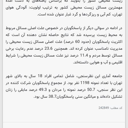
زیست محیطی کشور را بگویند که براساس یافته‏‌های به دست آمده
مهمترین مسائل زیست محیطی کشور به ترتیب اولویت: آلودگی هوای
تهران، کم آبی و ریزگردها و گرد غبار عنوان شده است.
در ادامه در سوالی دیگر از پاسخگویان در خصوص علت اصلی مسائل مربوط
به محیط زیست پرسیده شد که نتایج حاصله نشان دهنده آن است که
اکثریت پاسخگویان (حدود 60 درصد) علت اصلی مسائل زیست محیطی را
مدیریت نامناسب عنوان کرده اند. همچنین 23.6 درصد عدم رعایت برخی
مسائل توسط مردم و 11.4 درصد نیز علت مسائل زیست محیطی را شرایط
اقلیمی و آب و هوایی دانسته‌اند.
جامعه آماری این نظرسنجی، شامل تمامی افراد 18 سال به بالای شهر
تهران با تعداد نمونه 1198 نفر بود. از مجموع پاسخگویان شرکت کننده در
این نظر سنجی، 50.7 درصد نمونه را مردان و 49.3 درصد مابقی را زنان
تشکیل داده‌اند و میانگین سنی پاسخگویان38.7 سال بود.
کد مطلب:
242849