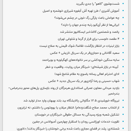
شست‌وشوی "کاهو" را جدی بگیرید
آموزش آشپزی / طرز تهیه آش آبغوره شیرازی خوشمزه و اصیل
چه عواملی باعث پارگی رگ خونی در چشم می‌شوند؟
ایرانی‌ها از نظر آی‌کیو رتبه چندم جهان را دارند؟
پانصد و شصتمین کاغذخبر ایسکانیوز منتشر شد
۴ مقصد دلچسب برای فرار از گرما و شلوغی تهران
بازار لبنیات در انتظار بازگشت تقاضا/ شوک قیمتی به صلاح نیست
سعید آقاخانی و حجازی‌فر در یک سریال تاریخی + عکس
سایه سنگین خودکشی بر سر خانواده‌های کهگیلویه و بویراحمد
آیینه در بازار شیشه‌ای؛ خبرنگار میان روایت، واقعیت و خطر
ادای احترام اهالی رسانه یاسوج به مقام شامخ شهدا
شهاب حسینی و رعنا آزادی‌ور در یک سریال جدید + عکس
بازدید میدانی معاون عمرانی استانداری هرمزگان از روند بازسازی پل‌های محور بندرعباس–
بندرخمیر
نیروگاه خورشیدی ۱۲.۵ مگاواتی پالایشگاه بید بلند بهبهان وارد مدار تولید شد
از انتخاب محمد صلاح شگفت‌زده‌ام/ انتظار میلان یا یوونتوس را داشتم، نه ترابزون
تشکیل شعبه ویژه رسیدگی به مسائل حقوقی خبرنگاران در خوزستان
تقویت خدمات اورژانسی رودان با استقرار چهارمین آمبولانس در جغین
شمشادی: رشد در فضای مجازی باعث شده برخی خودشان را خبرنگار بدانند/ دلاوری: