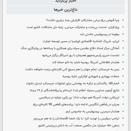
اخبار پربازدید
داغ‌ترین خبرها
چرا قبوض برق برخی مشترکان افزایش چند برابری داشت؟
پزشکیان: خدمت بی‌منت و مشارکت مردمی، پایه حل مشکلات کشور است
بیفوما در پرسپولیس ماندنی شد
ایران، شریک اتحادیه اقتصادی اوراسیا در مسیر توسعه تجارت
آمادگی مرکز اسناد دفاع مقدس سپاه برای همکاری با رسانه‌ها در روایتگری جنگ
نشست خبری رئیس‌جمهور همزمان با روز خبرنگار برگزار می‌شود
هشدار اطلاعاتی آمریکا: روسیه شاید به ناتو حمله کند
یمن به عربستان: تمام جهان را هم بسیج کنی فایده‌ای برایت نخواهد داشت
حملات پهپادی و شهپادی اوکراین علیه روسیه
انصارالله: پاکستان و ترکیه به پوششی برای تجاوزات عربستان تبدیل نشوند
نتایج آزمون مدارس سمپاد اعلام شد/ ثبت‌نام پذیرفته‌شدگان از ۱۹ مرداد
ارزپاشی دولت آمریکا هم جواب نداد؛ ین ژاپن دوباره در سراشیبی
بحران در راه‌آهن انگلیس ادامه دارد؛ پیامدهای قطعی 90 ثانیه‌ای برق
هشدار سرمربی پرسپولیس به جاسوس تیم
ترامپ سوئیس را تهدید کرد؛ با یک امضا اقتصادتان را به هم می‌ریزم
بدهی ۱۵۰ میلیارد متر مکعبی صنعت آب به ذخایر زیرزمینی کشور