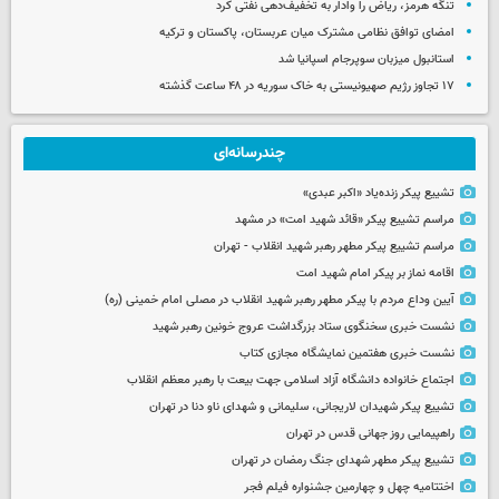
تنگه هرمز، ریاض را وادار به تخفیف‌دهی نفتی کرد
امضای توافق نظامی مشترک میان عربستان، پاکستان و ترکیه
استانبول میزبان سوپرجام اسپانیا شد
۱۷ تجاوز رژیم صهیونیستی به خاک سوریه در ۴۸ ساعت گذشته
چندرسانه‌ای
تشییع پیکر زنده‌یاد «اکبر عبدی»
مراسم تشییع پیکر «قائد شهید امت» در مشهد
مراسم تشییع پیکر مطهر رهبر شهید انقلاب - تهران
اقامه نماز بر پیکر امام شهید امت
آیین وداع مردم با پیکر مطهر رهبر شهید انقلاب در مصلی امام خمینی (ره)
نشست خبری سخنگوی ستاد بزرگداشت عروج خونین رهبر شهید
نشست خبری هفتمین نمایشگاه مجازی کتاب
اجتماع خانواده دانشگاه آزاد اسلامی جهت بیعت با رهبر معظم انقلاب
تشییع پیکر شهیدان لاریجانی، سلیمانی و شهدای ناو دنا در تهران
راهپیمایی روز جهانی قدس در تهران
تشییع پیکر مطهر شهدای جنگ رمضان در تهران
اختتامیه چهل و چهارمین جشنواره فیلم فجر