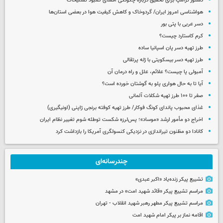
دستور ترامپ برای تحقیق درباره چگونگی افشای کمبود تسلیحات
هواشناسی امروز ایران/ گردوخاک و کاهش کیفیت هوا در بعضی استان‌ها
دسر عربی با پتی بور
کرم کاستارد چیست؟
طرز تهیه دسر پان اسپانیا ساده
طرز تهیه دسر بیسکویتی با ژله پرتقالی
آمبولی پا چیست؟ علائم، علل و راه درمان آن
آیا تا به حال هواری پلو به گوشتان خورده است؟
صفر تا ۱۰۰ طرز تهیه شکلات آلمانی
غذای محبوب پاندای کونگ فوکار/ طرز تهیه کوفته برنجی ژاپنی (اونیگیری)
اخراج دو مأمور ارشد «موساد»؛ پس‌لرزه شکست توطئه شوم تغییر نظام ایران
کانادا دو مظنون تیراندازی در نزدیکی کنسولگری آمریکا را بازداشت کرد
چندرسانه‌ای
تشییع پیکر زنده‌یاد «اکبر عبدی»
مراسم تشییع پیکر «قائد شهید امت» در مشهد
مراسم تشییع پیکر مطهر رهبر شهید انقلاب - تهران
اقامه نماز بر پیکر امام شهید امت