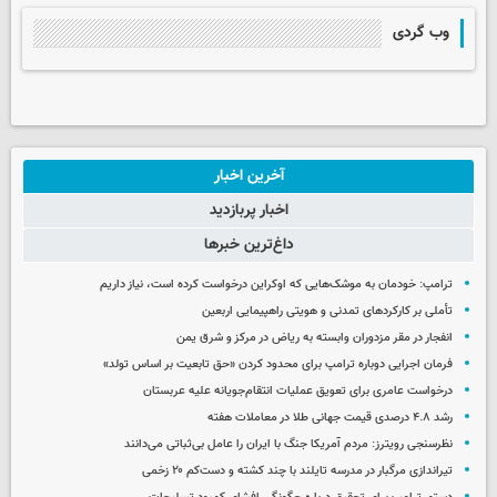
وب گردی
آخرین اخبار
اخبار پربازدید
داغ‌ترین خبرها
ترامپ: خودمان به موشک‌هایی که اوکراین درخواست کرده است، نیاز داریم
تأملی بر کارکردهای تمدنی و هویتی راهپیمایی اربعین
انفجار در مقر مزدوران وابسته به ریاض در مرکز و شرق یمن
فرمان اجرایی دوباره ترامپ برای محدود کردن «حق تابعیت بر اساس تولد»
درخواست عامری برای تعویق عملیات انتقام‌جویانه علیه عربستان
رشد ۴.۸ درصدی قیمت جهانی طلا در معاملات هفته
نظرسنجی رویترز: مردم آمریکا جنگ با ایران را عامل بی‌ثباتی می‌دانند
تیراندازی مرگبار در مدرسه‌ تایلند با چند کشته و دست‌کم ۲۰ زخمی