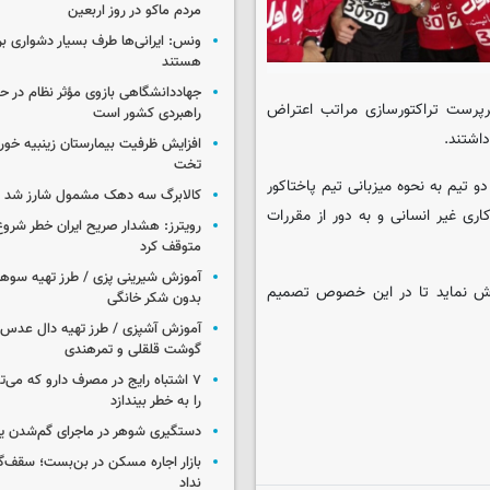
مردم ماکو در روز اربعین
ونس: ایرانی‌ها طرف بسیار دشواری بر
هستند
جهاددانشگاهی بازوی مؤثر نظام در 
سرپرست تراکتورسازی مراتب اعتراض
راهبردی کشور است
اشتند.
تخت
و تیم به نحوه میزبانی تیم پاختاکور
کالابرگ سه دهک مشمول شارز شد
ودگاه را کاری غیر انسانی و به دور از مقررات
رویترز: هشدار صریح ایران خطر شروع
متوقف کرد
آموزش شیرینی پزی / طرز تهیه سوه
یدار با بررسی جوانب امر قول داد مراتب را به AFC گزارش نماید تا در این خصوص تصمیم
بدون شکر خانگی
آموزش آشپزی / طرز تهیه دال عدس 
گوشت قلقلی و تمرهندی
۷ اشتباه رایج در مصرف دارو که می‌ت
را به خطر بیندازد
دستگیری شوهر در ماجرای گم‌شدن ی
بازار اجاره مسکن در بن‌بست؛ سقف‌
نداد