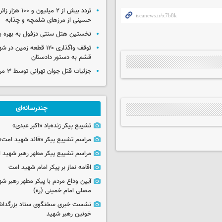
تردد بیش از ۲ میلیون و 
حسینی از مرزهای شلمچه و چذابه
نخستین هتل سنتی دزفول به بهره بر
توقف واگذاری ۱۲۰ قطعه زمی
قشم به دستور دادستان
جزئیات قتل جوان تهرانی توسط ۳ مرد پژو سوار
چندرسانه‌ای
تشییع پیکر زنده‌یاد «اکبر عبدی»
مراسم تشییع پیکر «قائد شهید امت»
مراسم تشییع پیکر مطهر رهبر شهید ان
اقامه نماز بر پیکر امام شهید امت
آیین وداع مردم با پیکر مطهر رهبر شه
مصلی امام خمینی (ره)
نشست خبری سخنگوی ستاد بزرگدا
خونین رهبر شهید