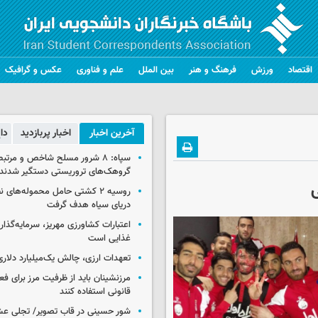
اقتصاد
ورزش
فرهنگ و هنر
بین الملل
علم و فناوری
عکس و گرافیک
آخرین اخبار
اخبار پربازدید
دا
سپاه: ۸ شرور مسلح شاخص و مرتبط
گروهک‌های تروریستی دستگیر شدند
ی
روسیه ۲ کشتی حامل محموله‌های ن
دریای سیاه هدف گرفت
اعتبارات کشاورزی مهریز، سرمایه‌گذار
غذایی است
تعهدات ارزی، چالش یک‌میلیارد دلاری
مرزنشینان باید از ظرفیت مرز برای ف
قانونی استفاده کنند
شور حسینی در قاب تصویر/ تجلی عش