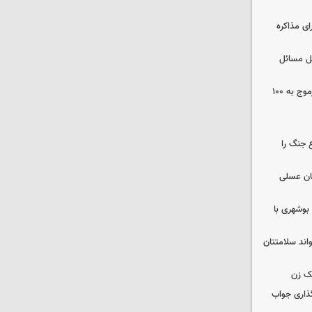
ای مذاکره
حل مسائل
افزایش ظرفیت بیمارستان زینبیه خورموج به ۱۰۰
 جنگ را
ان عسلی
بوشهری با
واند سلامتتان
ک زن
گذاری جواب