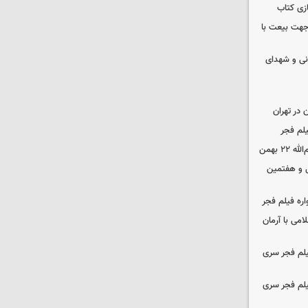
زی کتاب
 جهت بیعت با
نی و شهدای
در تهران
لم فجر
 بهمن
‌ و هفتمین
اره فیلم فجر
امی با آرمان
یلم فجر سری
یلم فجر سری