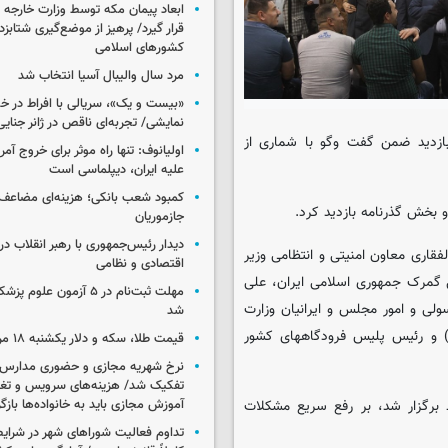
ابعاد پیمان مکه توسط وزارت خارجه 
قرار گیرد/ پرهیز از موضع‌گیری شتابزده
کشورهای اسلامی
مرد سال والیبال آسیا انتخاب شد
«بیست و یک»، سریالی با افراط در 
نمایشی/ تجربه‌ای ناقص در ژانر جنای
بازدید ضمن گفت وگو با شماری از
اولیانوف: تنها راه موثر برای خروج آمر
علیه ایران، دیپلماسی است
کمبود شعب بانکی؛ هزینه‌ای مضاعف
بخش گذرنامه بازدید کرد.
جازموریان
دیدار رئیس‌جمهوری با رهبر انقلاب در
فقاری معاون امنیتی و انتظامی وزیر
اقتصادی و نظامی
ل گمرک جمهوری اسلامی ایران، علی
مهلت ثبت‌نام در ۵ آزمون عل
ی و امور مجلس و ایرانیان وزارت
شد
) و رئیس پلیس فرودگاههای کشور
قیمت طلا، سکه و دلار یکشنبه ۱۸ مرداد ۱۴۰۵
نرخ شهریه مجازی و حضوری مدارس غ
تفکیک شد/ هزینه‌های سرویس و تغذی
برگزار شد، بر رفع سریع مشکلات
آموزش مجازی باید به خانواده‌ها بازگ
تداوم فعالیت شوراهای شهر در شرای