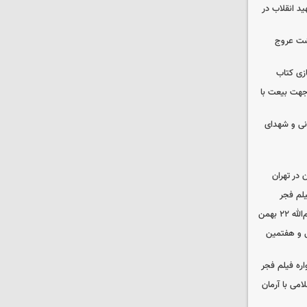
ید انقلاب در
شت عروج
زی کتاب
 جهت بیعت با
نی و شهدای
در تهران
لم فجر
 بهمن
‌ و هفتمین
اره فیلم فجر
امی با آرمان