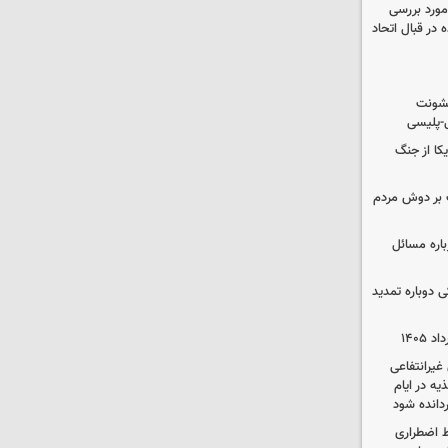
مورد بررسی
 در قبال اتحاد
خشونت
ی-پلیسی
یکا از جنگ
 بر دوش مردم
باره مسائل
وم پزشکی دوباره تمدید
یرانتفاعی
ه در ایام
ردانده شود
ط اضطراری