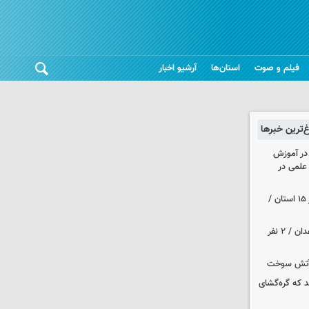
فیلم و صوت
استان‌ها
آرشیو اخبار
غ‌ترین خبرها
 در آموزش
علمی در
هواشناسی ایران| رگبارو رعد و برق در ۱۵ استان /
حمله مسلحانه به قهوه‌خانه‌ای در زاهدان / ۲ نفر
د که گره‌گشای