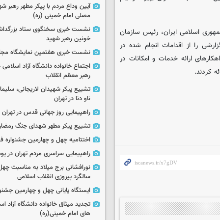
آیین وداع مردم با پیکر مطهر رهبر شه
مصلی امام خمینی (ره)
نشست خبری سخنگوی ستاد بزرگدا
هوری اسلامی ایران، رئیس سازمان
خونین رهبر شهید
رشی را از اقدامات انجام شده در
نشست خبری هفتمین نمایشگاه مجا
کارهای ارائه خدمات و امکانات در
اجتماع خانواده دانشگاه آزاد اسلامی
ه کردند.
رهبر معظم انقلاب
تشییع پیکر شهیدان لاریجانی، سلیما
ناو دنا در تهران
راهپیمایی روز جهانی قدس در تهران
تشییع پیکر مطهر شهدای جنگ رمضان 
اختتامیه چهل و چهارمین جشنواره فی
راهپیمایی سراسری مردم تهران در یوم‌الله ۲۲
نورافشانی برج میلاد به مناسبت چهل
سالگرد پیروزی انقلاب اسلامی
ایستگاه پایانی چهل و چهارمین جشنو
تجدید میثاق خانواده دانشگاه آزاد اسل
های امام خمینی(ره)