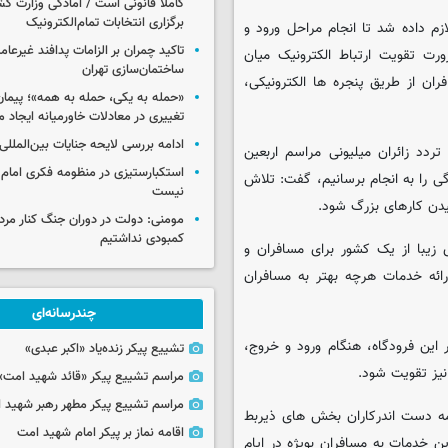
کاملاً قانونی است / آمادگی وزارت کش
برگزاری انتخابات تمام‌الکترونیک
م داده شد تا انجام مراحل ورود و
تاکید چمران بر الزامات پدافند غیرعام
ت تقویت ارتباط الکترونیک میان
ساختمان‌سازی تهران
ان از طریق پنجره ها الکترونیکی،
«حمله به یکی، حمله به همه»؛ پیما
تغییری در معادلات خاورمیانه ایجاد م
ادامه بررسی لایحه جنایات بین‌الملل
دد زائران میلیونی مراسم اربعین
استکبارستیزی در منظومه فکری امام
رگی را به انجام برسانیم، گفت: تلاش
نیست
یدن کارهای بزرگ شود.
مومنی: دولت در دوران جنگ کنار مردم
کمبودی نداشتیم
 زیبا از یک کشور برای مسافران و
ائه خدمات هرچه بهتر به مسافران
چندرسانه‌ای
 این فرودگاه، هنگام ورود و خروج،
تشییع پیکر زنده‌یاد «اکبر عبدی»
نیز تقویت شود.
مراسم تشییع پیکر «قائد شهید امت»
مراسم تشییع پیکر مطهر رهبر شهید ان
ه دست اندرکاران بخش های ذیربط
اقامه نماز بر پیکر امام شهید امت
ین خدمات به مسافران بویژه در ایام