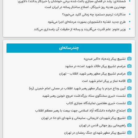
شمشادی: رشد در فضای مجازی باعث شده برخی خودشان را خبرنگار بدانند/ دلاوری:
مهمترین هدیه‌ روز خبرنگار، اصلاح ساختار رسانه در ایران است
مذاکرات ترمیم دستمزد چه زمانی کلید می‌خورد؟
طرح جدید تغذیه دانشجویان بصورت مرحله‌ای اجرا می‌شود
وزیر علوم: علم قدرت می‌آفریند و رسانه از حقیقت آن پاسداری می‌کند
چندرسانه‌ای
تشییع پیکر زنده‌یاد «اکبر عبدی»
مراسم تشییع پیکر «قائد شهید امت» در مشهد
مراسم تشییع پیکر مطهر رهبر شهید انقلاب - تهران
اقامه نماز بر پیکر امام شهید امت
آیین وداع مردم با پیکر مطهر رهبر شهید انقلاب در مصلی امام خمینی (ره)
نشست خبری سخنگوی ستاد بزرگداشت عروج خونین رهبر شهید
نشست خبری هفتمین نمایشگاه مجازی کتاب
اجتماع خانواده دانشگاه آزاد اسلامی جهت بیعت با رهبر معظم انقلاب
تشییع پیکر شهیدان لاریجانی، سلیمانی و شهدای ناو دنا در تهران
راهپیمایی روز جهانی قدس در تهران
تشییع پیکر مطهر شهدای جنگ رمضان در تهران