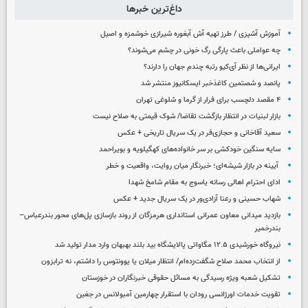
داغ‌ترین خبرها
آموزش آشپزی / طرز تهیه آش آبغوره شیرازی خوشمزه و اصیل
چه عواملی باعث پارگی رگ خونی در چشم می‌شوند؟
ایرانی‌ها از نظر آی‌کیو رتبه چندم جهان را دارند؟
پانصد و شصتمین کاغذخبر ایسکانیوز منتشر شد
۴ مقصد دلچسب برای فرار از گرما و شلوغی تهران
بازار لبنیات در انتظار بازگشت تقاضا/ شوک قیمتی به صلاح نیست
سعید آقاخانی و حجازی‌فر در یک سریال تاریخی + عکس
سایه سنگین خودکشی بر سر خانواده‌های کهگیلویه و بویراحمد
آیینه در بازار شیشه‌ای؛ خبرنگار میان روایت، واقعیت و خطر
ادای احترام اهالی رسانه یاسوج به مقام شامخ شهدا
شهاب حسینی و رعنا آزادی‌ور در یک سریال جدید + عکس
بازدید میدانی معاون عمرانی استانداری هرمزگان از روند بازسازی پل‌های محور بندرعباس–
بندرخمیر
نیروگاه خورشیدی ۱۲.۵ مگاواتی پالایشگاه بید بلند بهبهان وارد مدار تولید شد
از انتخاب محمد صلاح شگفت‌زده‌ام/ انتظار میلان یا یوونتوس را داشتم، نه ترابزون
تشکیل شعبه ویژه رسیدگی به مسائل حقوقی خبرنگاران در خوزستان
تقویت خدمات اورژانسی رودان با استقرار چهارمین آمبولانس در جغین