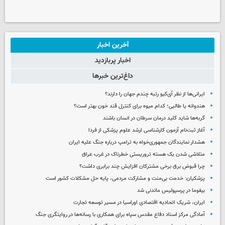
آخرین اخبار
اخبار پربازدید
داغ‌ترین خبرها
ایرانی‌ها از نظر آی‌کیو رتبه چندم جهان را دارند؟
هندوانه یا طالبی؛ کدام‌ میوه برای کنترل قند خون بهتر است؟
گربه‌ها شاید کلید درمان سرطان در انسان باشند
آغاز ثبت‌نام‌ آزمون کارشناسی ارشد علوم پزشکی از فردا
هشدار نمایندگان جمهوری‌خواه به ترامپ درباره جنگ علیه ایران
متلاشی شدن یک هسته تروریستی خطرناک در غرب عراق
چرا قبوض برق برخی مشترکان افزایش چند برابری داشت؟
پزشکیان: خدمت بی‌منت و مشارکت مردمی، پایه حل مشکلات کشور است
بیفوما در پرسپولیس ماندنی شد
ایران، شریک اتحادیه اقتصادی اوراسیا در مسیر توسعه تجارت
آمادگی مرکز اسناد دفاع مقدس سپاه برای همکاری با رسانه‌ها در روایتگری جنگ