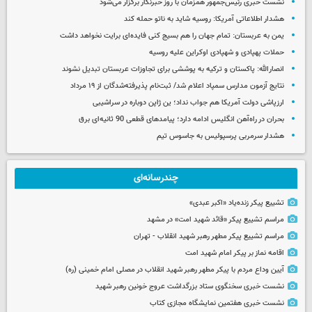
نشست خبری رئیس‌جمهور همزمان با روز خبرنگار برگزار می‌شود
هشدار اطلاعاتی آمریکا: روسیه شاید به ناتو حمله کند
یمن به عربستان: تمام جهان را هم بسیج کنی فایده‌ای برایت نخواهد داشت
حملات پهپادی و شهپادی اوکراین علیه روسیه
انصارالله: پاکستان و ترکیه به پوششی برای تجاوزات عربستان تبدیل نشوند
نتایج آزمون مدارس سمپاد اعلام شد/ ثبت‌نام پذیرفته‌شدگان از ۱۹ مرداد
ارزپاشی دولت آمریکا هم جواب نداد؛ ین ژاپن دوباره در سراشیبی
بحران در راه‌آهن انگلیس ادامه دارد؛ پیامدهای قطعی 90 ثانیه‌ای برق
هشدار سرمربی پرسپولیس به جاسوس تیم
چندرسانه‌ای
تشییع پیکر زنده‌یاد «اکبر عبدی»
مراسم تشییع پیکر «قائد شهید امت» در مشهد
مراسم تشییع پیکر مطهر رهبر شهید انقلاب - تهران
اقامه نماز بر پیکر امام شهید امت
آیین وداع مردم با پیکر مطهر رهبر شهید انقلاب در مصلی امام خمینی (ره)
نشست خبری سخنگوی ستاد بزرگداشت عروج خونین رهبر شهید
نشست خبری هفتمین نمایشگاه مجازی کتاب