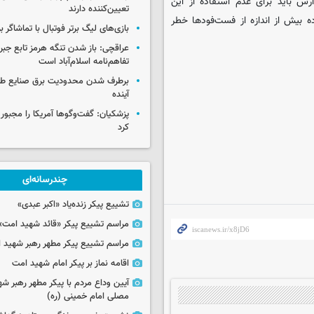
س باید برای عدم استفاده از این
تعیین‌کننده دارند
ه بیش از اندازه از فست‌فودها خطر
بازی‌های لیگ برتر فوتبال با تماشاگر ب
عراقچی: باز شدن تنگه هرمز تابع جب
تفاهم‌نامه اسلام‌آباد است
برطرف شدن محدودیت‌ برق صنایع طی
آینده
پزشکیان: گفت‌وگوها آمریکا را مجبور
کرد
چندرسانه‌ای
تشییع پیکر زنده‌یاد «اکبر عبدی»
مراسم تشییع پیکر «قائد شهید امت»
مراسم تشییع پیکر مطهر رهبر شهید ان
اقامه نماز بر پیکر امام شهید امت
آیین وداع مردم با پیکر مطهر رهبر شه
مصلی امام خمینی (ره)