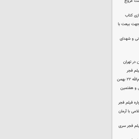
شت عروج
زی کتاب
 جهت بیعت با
نی و شهدای
در تهران
لم فجر
 بهمن
‌ و هفتمین
اره فیلم فجر
امی با آرمان
یلم فجر سری