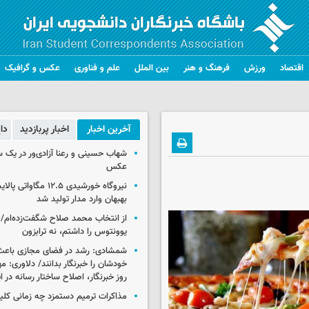
اقتصاد
ورزش
فرهنگ و هنر
بین الملل
علم و فناوری
عکس و گرافیک
آخرین اخبار
اخبار پربازدید
دا
شهاب حسینی و رعنا آزادی‌ور در یک 
عکس
نیروگاه خورشیدی ۱۲.۵ مگا
بهبهان وارد مدار تولید شد
از انتخاب محمد صلاح شگفت‌زده‌ام/ ان
یوونتوس را داشتم، نه ترابزون
شمشادی: رشد در فضای مجازی باعث
خودشان را خبرنگار بدانند/ دلاوری: م
روز خبرنگار، اصلاح ساختار رسانه در 
مذاکرات ترمیم دستمزد چه زمانی کلی