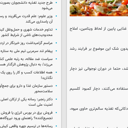
طرح جدید تغذیه دانشجویان بصورت مر
می‌شود
وزیر علوم: علم قدرت می‌آفریند و رس
آن پاسداری می‌کند
ذایی پایین از لحاظ ویتامین، املاح
تداوم خدمات شهری و حمل‌ونقل کیش
محدودیت‌های ناشی از شرایط کشور
مراسم گرامیداشت روز خبرنگار در اردب
 بدون شک این موضوع بر فرایند رشد
پیغام تند سرمربی تیم ملی به ستاره 
سیاست ضد مقاله، به رتبه علمی کش
می‌زند/ به دنبال پژوهش اثرگذار هس
د، حتما در دوران نوجوانی نیز دچار
همه اطلاعات کسب‌ و کار را روی ی
نگذارید!
استفاده می‌کنند، دچار کمبود کلسیم
سلامت‌محور
دکتر رنجبر: رسانه یکی از ارکان اصلی
امنیت ملی است
کانی‌که تغذیه سالم‌تری حاوی میوه،
فروش برق در بورس انرژی یا فروش 
تجمیع‌کننده؟ راهنمای ورود نیروگاه‌ها 
رسانه‌ها در ترسیم چهره واقعی کیش