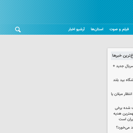
فیلم و صوت
استان‌ها
آرشیو اخبار
غ‌ترین خبرها
سریال جدید +
واتی پالایشگاه بید بلند
تظار میلان یا
 شده برخی
همترین هدیه‌
ایران است
د می‌خورد؟