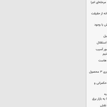
حله‌ای اجرا
انه از حقیقت
 با وجود
یل
استقلال
ور آسیب
تیم
ک هاست
دستور سازمان غذا و دارو برای جمع‌آوری ۳ محصول
 حکمرانی و
به
به بازار برق
 نقش