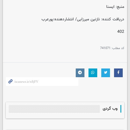
منبع: ایسنا
دریافت کننده: نازنین میرزایی/ انتشاردهنده:پورعرب
402
کد مطلب:
741071
وب گردی