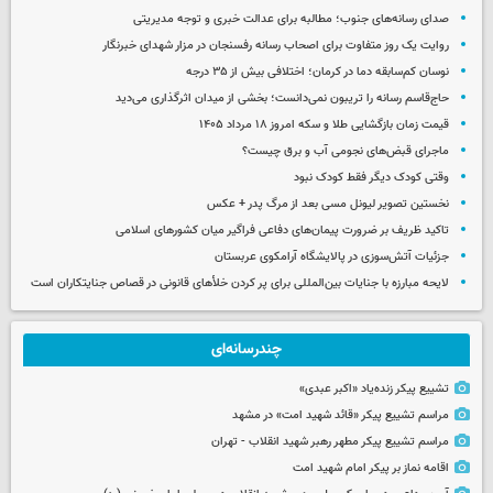
صدای رسانه‌های جنوب؛ مطالبه برای عدالت خبری و توجه مدیریتی
روایت یک روز متفاوت برای اصحاب رسانه رفسنجان در مزار شهدای خبرنگار
نوسان کم‌سابقه دما در کرمان؛ اختلافی بیش از ۳۵ درجه
حاج‌قاسم رسانه را تریبون نمی‌دانست؛ بخشی از میدان اثرگذاری می‌دید
قیمت زمان بازگشایی طلا و سکه امروز ۱۸ مرداد ۱۴۰۵
ماجرای قبض‌های نجومی آب و برق چیست؟
وقتی کودک دیگر فقط کودک نبود
نخستین تصویر لیونل مسی بعد از مرگ پدر + عکس
تاکید ظریف بر ضرورت پیمان‌های دفاعی فراگیر میان کشورهای اسلامی
جزئیات آتش‌سوزی در پالایشگاه آرامکوی عربستان
لایحه مبارزه با جنایات بین‌المللی برای پر کردن خلأهای قانونی در قصاص جنایتکاران است
چندرسانه‌ای
تشییع پیکر زنده‌یاد «اکبر عبدی»
مراسم تشییع پیکر «قائد شهید امت» در مشهد
مراسم تشییع پیکر مطهر رهبر شهید انقلاب - تهران
اقامه نماز بر پیکر امام شهید امت