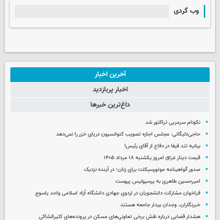
وب گردی
آخرین اخبار
اخبار پربازدید
داغ‌ترین خبرها
نکونام سرمربی تراکتور شد
حاجی‌دلیگانی: مجلس اجازه تصویب کنوانسیون دریای خزر را نمی‌دهد
بیانیه تند فیفا در دفاع از آقای رئیس!
قیمت دینار عراق امروز یکشنبه ۱۸ مرداد ۱۴۰۵
صدور گواهینامه موتورسیکلت برای زنان؛ در آینده نزدیک
امیرحسین طاهری به پرسپولیس پیوست
فراخوان مشارکت دانشجویان در اردوی جهادی دانشگاه آزاد اسلامی واحد یاسوج
خبرنگاران، وجدان بیدار جامعه هستند
هشدار قضایی درباره نقش برخی تعاونی‌های مسکن در پرونده‌های کثیرالشاکی