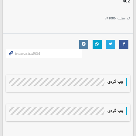
402
کد مطلب:
741086
وب گردی
وب گردی