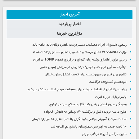
آخرین اخبار
اخبار پربازدید
داغ‌ترین خبرها
ربیعی: دلسوزان ایران معتقدند مسیر درست راهبرد وفاق باید ادامه یابد
وزارت اطلاعات: ۲۱ عامل موساد و ۴ عضو باندهای مسلح بازداشت شدند
رایزنی برای راه‌اندازی رشته زبان کره‌ای و برگزاری آزمون TOPIK در ایران
ترافیک سنگین در جاده چالوس/ تردد روان در مرزهای زمینی کشور
تقلای وزیر تندروی صهیونیست برای توجیه اشغال جنوب لبنان
ابوالقاسم قاسم‌زاده درگذشت
روایت پزشکیان از اقدامات دولت برای معیشت مردم امشب منتشر می‌شود
پاییز پرباران در راه ایران
رسیدگی سریع قضایی به پرونده قتل با سلاح سرد در کهنوج
صلح در سه پرونده قتل و بازگشت ۱۷۰ زندانی به آغوش خانواده
احداث مجتمع آموزشی رفاهی فرهنگیان بافت با اعتبار ۴۵ میلیارد تومان
۲۰ تخت جدید به اورژانس بیمارستان پاستور بم اضافه شد
طنین مرگ بر آمریکا در قلب چرام