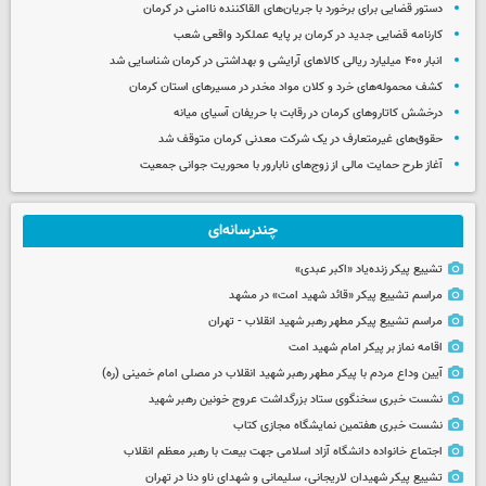
دستور قضایی برای برخورد با جریان‌های القاکننده ناامنی در کرمان
کارنامه قضایی جدید در کرمان بر پایه عملکرد واقعی شعب
انبار ۴۰۰ میلیارد ریالی کالاهای آرایشی و بهداشتی در کرمان شناسایی شد
کشف محموله‌های خرد و کلان مواد مخدر در مسیرهای استان کرمان
درخشش کاتاروهای کرمان در رقابت با حریفان آسیای میانه
حقوق‌های غیرمتعارف در یک شرکت معدنی کرمان متوقف شد
آغاز طرح حمایت مالی از زوج‌های نابارور با محوریت جوانی جمعیت
چندرسانه‌ای
تشییع پیکر زنده‌یاد «اکبر عبدی»
مراسم تشییع پیکر «قائد شهید امت» در مشهد
مراسم تشییع پیکر مطهر رهبر شهید انقلاب - تهران
اقامه نماز بر پیکر امام شهید امت
آیین وداع مردم با پیکر مطهر رهبر شهید انقلاب در مصلی امام خمینی (ره)
نشست خبری سخنگوی ستاد بزرگداشت عروج خونین رهبر شهید
نشست خبری هفتمین نمایشگاه مجازی کتاب
اجتماع خانواده دانشگاه آزاد اسلامی جهت بیعت با رهبر معظم انقلاب
تشییع پیکر شهیدان لاریجانی، سلیمانی و شهدای ناو دنا در تهران