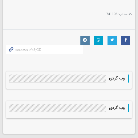
کد مطلب:
741106
وب گردی
وب گردی