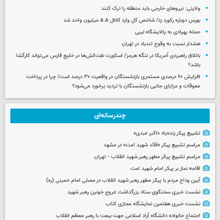
ولایتی: نیروهای خارجی باید منطقه را ترک کنند
بورس دوباره رکورد زد/ شاخص کل وارد کانال ۵.۵ میلیون واحد شد
حمله پهپادی به پالایشگاه لیبی
هشدار نسبت به وقوع تندباد در تهران
باتلاق راهبردی آمریکا در تنگه هرمز/ اسکورت نفت‌کش‌ها در خلیج فارس می‌تواند کارگشا
باشد؟
افزایش ۶۰ درصدی مستمری‌ بازنشستگان در واقعیت ۳۰ درصد است/ چرا در پرداخت
معوقات و مزایای جانبی بازنشستگان با تردید برخورد می‌شود؟
چندرسانه‌ای
تشییع پیکر زنده‌یاد «اکبر عبدی»
مراسم تشییع پیکر «قائد شهید امت» در مشهد
مراسم تشییع پیکر مطهر رهبر شهید انقلاب - تهران
اقامه نماز بر پیکر امام شهید امت
آیین وداع مردم با پیکر مطهر رهبر شهید انقلاب در مصلی امام خمینی (ره)
نشست خبری سخنگوی ستاد بزرگداشت عروج خونین رهبر شهید
نشست خبری هفتمین نمایشگاه مجازی کتاب
اجتماع خانواده دانشگاه آزاد اسلامی جهت بیعت با رهبر معظم انقلاب