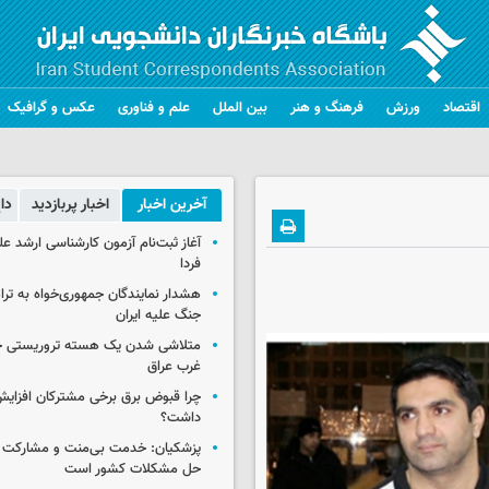
اقتصاد
ورزش
فرهنگ و هنر
بین الملل
علم و فناوری
عکس و گرافیک
آخرین اخبار
اخبار پربازدید
دا
آغاز ثبت‌نام‌ آزمون کارشناسی ارشد ع
فردا
هشدار نمایندگان جمهوری‌خواه به ترا
جنگ علیه ایران
متلاشی شدن یک هسته تروریستی خ
غرب عراق
چرا قبوض برق برخی مشترکان افزایش 
داشت؟
پزشکیان: خدمت بی‌منت و مشارکت م
حل مشکلات کشور است