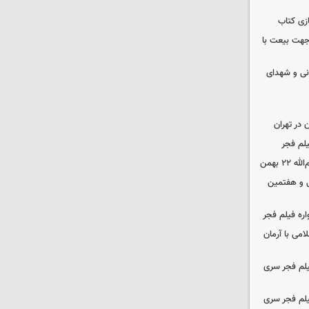
زی کتاب
 جهت بیعت با
نی و شهدای
در تهران
لم فجر
 بهمن
‌ و هفتمین
اره فیلم فجر
امی با آرمان
یلم فجر سری
یلم فجر سری