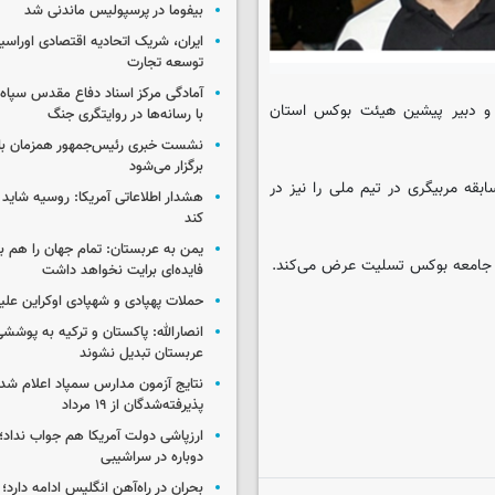
بیفوما در پرسپولیس ماندنی شد
ایران، شریک اتحادیه اقتصادی اوراسی
توسعه تجارت
آمادگی مرکز اسناد دفاع مقدس سپاه 
 و دبیر پیشین هیئت بوکس استان
با رسانه‌ها در روایتگری جنگ
نشست خبری رئیس‌جمهور همزمان با ر
برگزار می‌شود
قه مربیگری در تیم ملی را نیز در
هشدار اطلاعاتی آمریکا: روسیه شاید ب
کند
یمن به عربستان: تمام جهان را هم 
 و جامعه بوکس تسلیت عرض می‌کند.
فایده‌ای برایت نخواهد داشت
حملات پهپادی و شهپادی اوکراین علی
انصارالله: پاکستان و ترکیه به پوششی
عربستان تبدیل نشوند
نتایج آزمون مدارس سمپاد اعلام شد/
پذیرفته‌شدگان از ۱۹ مرداد
ارزپاشی دولت آمریکا هم جواب نداد؛ 
دوباره در سراشیبی
بحران در راه‌آهن انگلیس ادامه دارد؛