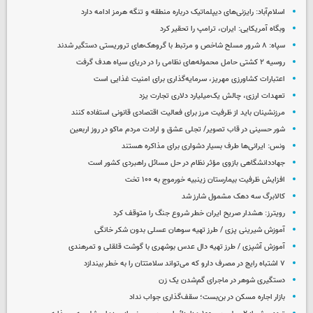
اسلام‌آباد: رایزنی‌های دیپلماتیک درباره منطقه و تنگه هرمز ادامه دارد
وبگاه آمریکایی: ایران، ترامپ را تحقیر کرد
سپاه: ۸ شرور مسلح شاخص و مرتبط با گروهک‌های تروریستی دستگیر شدند
روسیه ۲ کشتی حامل محموله‌های نظامی را در دریای سیاه هدف گرفت
اعتبارات کشاورزی مهریز، سرمایه‌گذاری برای امنیت غذایی است
تعهدات ارزی، چالش یک‌میلیارد دلاری تجارت یزد
مرزنشینان باید از ظرفیت مرز برای فعالیت اقتصادی قانونی استفاده کنند
شور حسینی در قاب تصویر/ تجلی عشق و ارادت مردم ماکو در روز اربعین
ونس: ایرانی‌ها طرف بسیار دشواری برای مذاکره هستند
جهاددانشگاهی بازوی مؤثر نظام در حل مسائل راهبردی کشور است
افزایش ظرفیت بیمارستان زینبیه خورموج به ۱۰۰ تخت
کالابرگ سه دهک مشمول شارز شد
رویترز: هشدار صریح ایران خطر شروع جنگ را متوقف کرد
آموزش شیرینی پزی / طرز تهیه سوهان عسلی بدون شکر خانگی
آموزش آشپزی / طرز تهیه دال عدس بوشهری با گوشت قلقلی و تمرهندی
۷ اشتباه رایج در مصرف دارو که می‌تواند سلامتتان را به خطر بیندازد
دستگیری شوهر در ماجرای گم‌شدن یک زن
بازار اجاره مسکن در بن‌بست؛ سقف‌گذاری جواب نداد