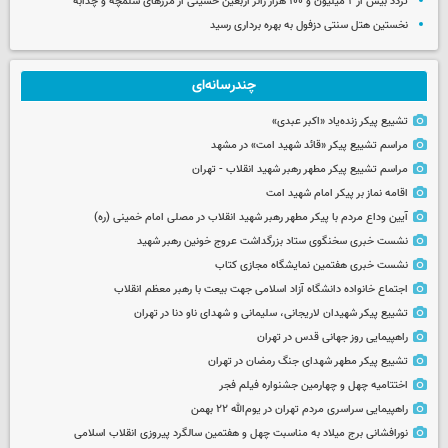
تردد بیش از ۲ میلیون و ۱۰۰ هزار زائر اربعین حسینی از مرزهای شلمچه و چذابه
نخستین هتل سنتی دزفول به بهره برداری رسید
چندرسانه‌ای
تشییع پیکر زنده‌یاد «اکبر عبدی»
مراسم تشییع پیکر «قائد شهید امت» در مشهد
مراسم تشییع پیکر مطهر رهبر شهید انقلاب - تهران
اقامه نماز بر پیکر امام شهید امت
آیین وداع مردم با پیکر مطهر رهبر شهید انقلاب در مصلی امام خمینی (ره)
نشست خبری سخنگوی ستاد بزرگداشت عروج خونین رهبر شهید
نشست خبری هفتمین نمایشگاه مجازی کتاب
اجتماع خانواده دانشگاه آزاد اسلامی جهت بیعت با رهبر معظم انقلاب
تشییع پیکر شهیدان لاریجانی، سلیمانی و شهدای ناو دنا در تهران
راهپیمایی روز جهانی قدس در تهران
تشییع پیکر مطهر شهدای جنگ رمضان در تهران
اختتامیه چهل و چهارمین جشنواره فیلم فجر
راهپیمایی سراسری مردم تهران در یوم‌الله ۲۲ بهمن
نورافشانی برج میلاد به مناسبت چهل‌ و هفتمین سالگرد پیروزی انقلاب اسلامی