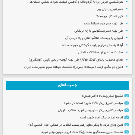
هواشناسی امروز ایران/ گردوخاک و کاهش کیفیت هوا در بعضی استان‌ها
دسر عربی با پتی بور
کرم کاستارد چیست؟
طرز تهیه دسر پان اسپانیا ساده
طرز تهیه دسر بیسکویتی با ژله پرتقالی
آمبولی پا چیست؟ علائم، علل و راه درمان آن
آیا تا به حال هواری پلو به گوشتان خورده است؟
صفر تا ۱۰۰ طرز تهیه شکلات آلمانی
غذای محبوب پاندای کونگ فوکار/ طرز تهیه کوفته برنجی ژاپنی (اونیگیری)
اخراج دو مأمور ارشد «موساد»؛ پس‌لرزه شکست توطئه شوم تغییر نظام ایران
چندرسانه‌ای
تشییع پیکر زنده‌یاد «اکبر عبدی»
مراسم تشییع پیکر «قائد شهید امت» در مشهد
مراسم تشییع پیکر مطهر رهبر شهید انقلاب - تهران
اقامه نماز بر پیکر امام شهید امت
آیین وداع مردم با پیکر مطهر رهبر شهید انقلاب در مصلی امام خمینی (ره)
نشست خبری سخنگوی ستاد بزرگداشت عروج خونین رهبر شهید