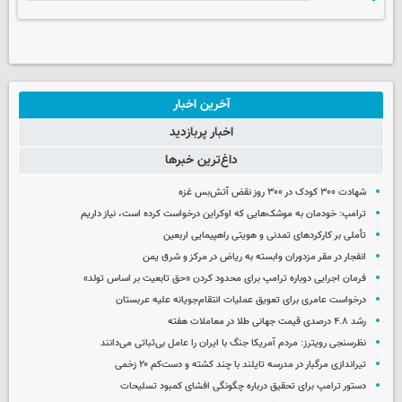
آخرین اخبار
اخبار پربازدید
داغ‌ترین خبرها
شهادت ۳۰۰ کودک در ۳۰۰ روز نقض آتش‌بس غزه
ترامپ: خودمان به موشک‌هایی که اوکراین درخواست کرده است، نیاز داریم
تأملی بر کارکردهای تمدنی و هویتی راهپیمایی اربعین
انفجار در مقر مزدوران وابسته به ریاض در مرکز و شرق یمن
فرمان اجرایی دوباره ترامپ برای محدود کردن «حق تابعیت بر اساس تولد»
درخواست عامری برای تعویق عملیات انتقام‌جویانه علیه عربستان
رشد ۴.۸ درصدی قیمت جهانی طلا در معاملات هفته
نظرسنجی رویترز: مردم آمریکا جنگ با ایران را عامل بی‌ثباتی می‌دانند
تیراندازی مرگبار در مدرسه‌ تایلند با چند کشته و دست‌کم ۲۰ زخمی
دستور ترامپ برای تحقیق درباره چگونگی افشای کمبود تسلیحات