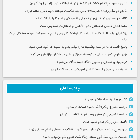
غذای محبوب پاندای کونگ فوکار/ طرز تهیه کوفته برنجی ژاپنی (اونیگیری)
اخراج دو مأمور ارشد «موساد»؛ پس‌لرزه شکست توطئه شوم تغییر نظام ایران
کانادا دو مظنون تیراندازی در نزدیکی کنسولگری آمریکا را بازداشت کرد
سامانه‌های تامین اجتماعی بدون قطعی و اختلال در دسترس است
پزشکیان: باید افراد کارآمدتر را به کار گرفت/ کاری می کنیم در معیشت مردم مشکلی پیش
نیاید
پاسخ قالیباف به ترامپ: واقعیت‌ها را بپذیرید و به تعهدات خود عمل کنید
وزیر علوم: تجربه ایران در توسعه آموزش عالی در اختیار عراق قرار می‌گیرد
کریدورهای شمالی و جنوبی تنگه هرمز حذف می‌شوند
ضربه مغزی بیش از ۷۰۰ نظامی آمریکایی در حملات ایران
چندرسانه‌ای
تشییع پیکر زنده‌یاد «اکبر عبدی»
مراسم تشییع پیکر «قائد شهید امت» در مشهد
مراسم تشییع پیکر مطهر رهبر شهید انقلاب - تهران
اقامه نماز بر پیکر امام شهید امت
آیین وداع مردم با پیکر مطهر رهبر شهید انقلاب در مصلی امام خمینی (ره)
نشست خبری سخنگوی ستاد بزرگداشت عروج خونین رهبر شهید