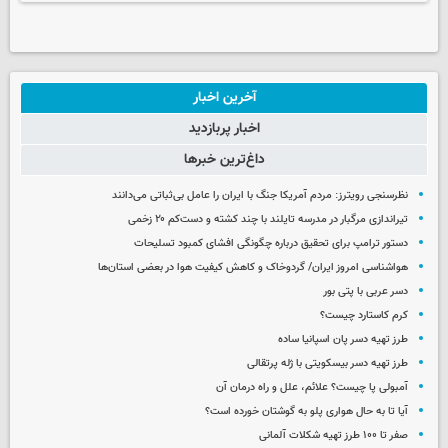
آخرین اخبار
اخبار پربازدید
داغ‌ترین خبرها
نظرسنجی رویترز: مردم آمریکا جنگ با ایران را عامل بی‌ثباتی می‌دانند
تیراندازی مرگبار در مدرسه‌ تایلند با چند کشته و دست‌کم ۲۰ زخمی
دستور ترامپ برای تحقیق درباره چگونگی افشای کمبود تسلیحات
هواشناسی امروز ایران/ گردوخاک و کاهش کیفیت هوا در بعضی استان‌ها
دسر عربی با پتی بور
کرم کاستارد چیست؟
طرز تهیه دسر پان اسپانیا ساده
طرز تهیه دسر بیسکویتی با ژله پرتقالی
آمبولی پا چیست؟ علائم، علل و راه درمان آن
آیا تا به حال هواری پلو به گوشتان خورده است؟
صفر تا ۱۰۰ طرز تهیه شکلات آلمانی