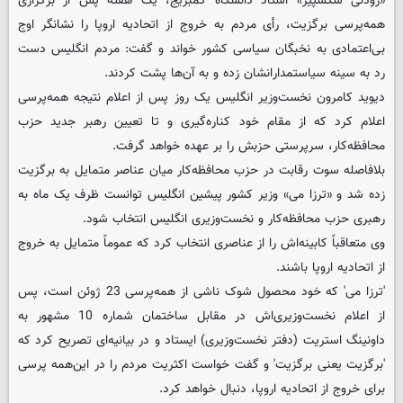
«رودنی شکسپیر» استاد دانشگاه کمبریج، یک هفته پس از برگزاری
همه‌پرسی برگزیت، رأی مردم به خروج از اتحادیه اروپا را نشانگر اوج
بی‌اعتمادی به نخبگان سیاسی کشور خواند و گفت: مردم انگلیس دست
رد به سینه سیاستمدارانشان زده و به آن‌ها پشت کردند.
دیوید کامرون نخست‌وزیر انگلیس یک روز پس از اعلام نتیجه همه‌پرسی
اعلام کرد که از مقام خود کناره‌گیری و تا تعیین رهبر جدید حزب
محافظه‌کار، سرپرستی حزبش را بر عهده خواهد گرفت.
بلافاصله سوت رقابت در حزب محافظه‌کار میان عناصر متمایل به برگزیت
زده شد و «ترزا می» وزیر کشور پیشین انگلیس توانست ظرف یک ماه به
رهبری حزب محافظه‌کار و نخست‌وزیری انگلیس انتخاب شود.
وی متعاقباً کابینه‌اش را از عناصری انتخاب کرد که عموماً متمایل به خروج
از اتحادیه اروپا باشند.
'ترزا می' که خود محصول شوک ناشی از همه‌پرسی 23 ژوئن است، پس
از اعلام نخست‌وزیری‌اش در مقابل ساختمان شماره 10 مشهور به
داونینگ استریت (دفتر نخست‌وزیری) ایستاد و در بیانیه‌ای تصریح کرد که
'برگزیت یعنی برگزیت' و گفت خواست اکثریت مردم را در این‌همه پرسی
برای خروج از اتحادیه اروپا، دنبال خواهد کرد.