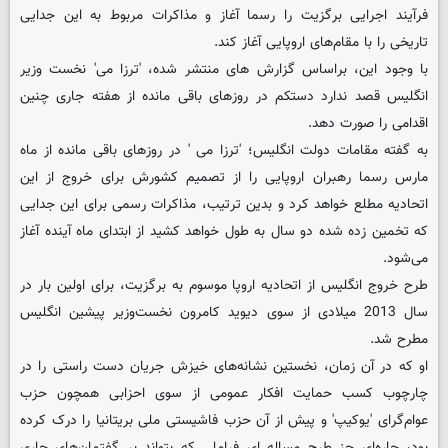
فرآیند اجرایی برگزیت را رسما آغاز و مذاکرات مربوط به این جدایی
تاریخی را با مقام‌های اروپایی آغاز کند.
با وجود این، براساس گزارش های منتشر شده، 'ترزا می' نخست وزیر
انگلیس قصد ندارد دستکم در روزهای باقی مانده از هفته جاری چنین
اقدامی را صورت دهد.
به گفته مقامات دولت انگلیس؛ 'ترزا می ' در روزهای باقی مانده از ماه
مارس رسما رهبران اروپایی را از تصمیم کشورش برای خروج از این
اتحادیه مطلع خواهد کرد و بدین ترتیب، مذاکرات رسمی برای این جدایی
که تخمین زده شده دو سال به طول خواهد کشید از ابتدای ماه آینده آغاز
می‌شود.
طرح خروج انگلیس از اتحادیه اروپا موسوم به برگزیت، برای اولین بار در
سال 2013 میلادی از سوی دیوید کامرون نخست‌وزیر پیشین انگلیس
مطرح شد.
او که در آن زمان، نخستین نشانه‌های خیزش جریان دست راستی را در
چارچوب کسب حمایت افکار عمومی از سوی احزابی همچون حزب
عوام‌گرای 'یوکیپ' و پیش از آن حزب فاشیستی ملی بریتانیا را درک کرده
بود، چاره‌ای جز طرح مساله ای فراملی که بتواند بر گفتمان‌های جاری