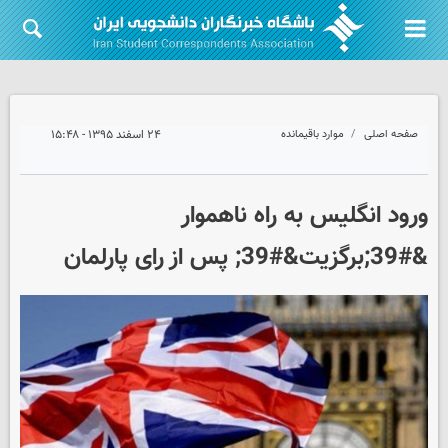
صفحه اصلی
موارد باقیمانده
۲۴ اسفند ۱۳۹۵ - ۱۵:۴۸
ورود انگلیس به راه ناهموار
&#39;برگزیت&#39; پس از رای پارلمان