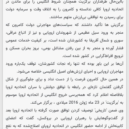
بااین‌حال طرفداران برگزیت همچنان شروط انگلیس را برای ماندن در
اتحادیه اروپا کافی ندانسته و کامرون را به اتلاف وقت و سرمایه دولت
برای رسیدن به توافقی بی‌ارزش متهم ساختند.
برگزیتی ها تأکید داشتند که سیاست‌های مهاجرتی دولت کامرون که
منجر به ورود سیل عظیمی از شهروندان اروپایی و نیز از اتباع عراقی،
سوری و شمال آفریقا به کشورشان شده است، بر کیفیت خدمات عمومی
فشار آورده و منجر به از بین رفتن مشاغل بومی، بروز بحران مسکن و
ترویج افراط‌گرایی در کشور شده است.
آن‌ها بر این باور بوده که تنها راه نجات کشورشان، توقف ‌یک‌باره ورود
مهاجران اروپایی و احیای ارزش‌های اصیل انگلیسی خلاصه می‌شود.
در همین حال کامرون فرصت را از دست نداد و برای جلوگیری از شکل
گرفتن گفتمان تازه‌ای در رابطه با توافق دولتش با سران اتحادیه اروپا
بلافاصله اعلام کرد که همه‌پرسی خروج انگلیس از اتحادیه اروپا موسوم
به 'برگزیت' در 23 ماه ژوئن 2016 میلادی ، برگزار می‌کند.
وی ضمن 'تاریخی' توصیف کردن توافق صورت گرفته با اتحادیه اروپا بعد
از گفت‌وگو‌هایش با رهبران اروپایی در بروکسل، گفت که اعضای
کابینه‌اش از ادامه حضور انگلیس در اتحادیه اروپای اصلاح‌شده که به نفع