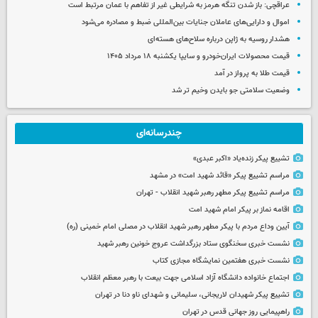
عراقچی: باز شدن تنگه هرمز به شرایطی غیر از تفاهم با عمان مرتبط است
اموال و دارایی‌های عاملان جنایات بین‌المللی ضبط و مصادره می‌شود
هشدار روسیه به ژاپن درباره سلاح‌های هسته‌ای
قیمت محصولات ایران‌خودرو و سایپا یکشنبه ۱۸ مرداد ۱۴۰۵
قیمت طلا به پرواز در آمد
وضعیت سلامتی جو بایدن وخیم تر شد
چندرسانه‌ای
تشییع پیکر زنده‌یاد «اکبر عبدی»
مراسم تشییع پیکر «قائد شهید امت» در مشهد
مراسم تشییع پیکر مطهر رهبر شهید انقلاب - تهران
اقامه نماز بر پیکر امام شهید امت
آیین وداع مردم با پیکر مطهر رهبر شهید انقلاب در مصلی امام خمینی (ره)
نشست خبری سخنگوی ستاد بزرگداشت عروج خونین رهبر شهید
نشست خبری هفتمین نمایشگاه مجازی کتاب
اجتماع خانواده دانشگاه آزاد اسلامی جهت بیعت با رهبر معظم انقلاب
تشییع پیکر شهیدان لاریجانی، سلیمانی و شهدای ناو دنا در تهران
راهپیمایی روز جهانی قدس در تهران