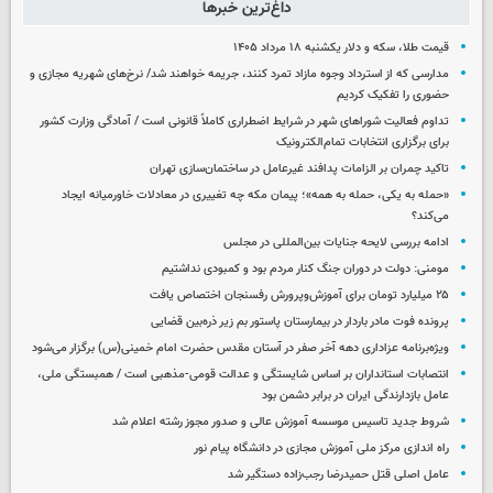
داغ‌ترین خبرها
قیمت طلا، سکه و دلار یکشنبه ۱۸ مرداد ۱۴۰۵
مدارسی که از استرداد وجوه مازاد تمرد کنند، جریمه خواهند شد/ نرخ‌های شهریه مجازی و
حضوری را تفکیک کردیم
تداوم فعالیت شوراهای شهر در شرایط اضطراری کاملاً قانونی است / آمادگی وزارت کشور
برای برگزاری انتخابات تمام‌الکترونیک
تاکید چمران بر الزامات پدافند غیرعامل در ساختمان‌سازی تهران
«حمله به یکی، حمله به همه»؛ پیمان مکه چه تغییری در معادلات خاورمیانه ایجاد
می‌کند؟
ادامه بررسی لایحه جنایات بین‌المللی در مجلس
مومنی: دولت در دوران جنگ کنار مردم بود و کمبودی نداشتیم
۲۵ میلیارد تومان برای آموزش‌وپرورش رفسنجان اختصاص یافت
پرونده فوت مادر باردار در بیمارستان پاستور بم زیر ذره‌بین قضایی
ویژه‌برنامه عزاداری دهه آخر صفر در آستان مقدس حضرت امام خمینی(س) برگزار می‌شود
انتصابات استانداران بر اساس شایستگی و عدالت قومی-مذهبی است / همبستگی ملی،
عامل بازدارندگی ایران در برابر دشمن بود
شروط جدید تاسیس موسسه آموزش عالی و صدور مجوز رشته اعلام شد
راه اندازی مرکز ملی آموزش مجازی در دانشگاه پیام نور
عامل اصلی قتل حمیدرضا رجب‌زاده دستگیر شد