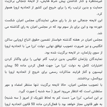
غیرمنتظره و کنار گذاشتن پیش شرط هایش، از لایحه جنجالی برگزیت
حمایت و بدین ترتیب راه را برای خروج این کشور از اتحادیه اروپا هموار
کرد.
این لایحه جنجالی دو بار با رای منفی نمایندگان مجلس اعیان شکست
خورده بود و این برای بار سوم بود که در مجلس اعیان به رای گذاشته می
شد.
مجلس اعیان در هفته گذشته خواستار تضمین حقوق اتباع اروپایی ساکن
انگلیس و نیز ضرورت تصویب توافق نهایی دولت 'ترزا می' با اتحادیه اروپا
از سوی پارلمان، در لایحه برگزیت شده بود.
نمایندگان پارلمان انگلیس بدین ترتیب گام نهایی را برای واگذار کردن
اختیارات کامل به دولت 'ترزا می' جهت فعال کردن ماده 50 پیمان
لیسبون و آغاز فرایند مذاکرات رسمی برای خروج از اتحادیه اروپا با
بروکسل، برداشتند.
با تصویب مجلس اعیان، حالا لایحه برگزیت تنها منتظر امضاء و مهر
سلطنتی است که انتظار می‌رود امروز ( سه شنبه ) صورت گیرد.
بر این اساس، 'ترزا می' دست کم به لحاظ تئوریک از امروز ( سه شنبه)
به طور قانونی مجاز خواهد بود با فعال‌کردن ماده 50 قانون اتحادیه اروپا