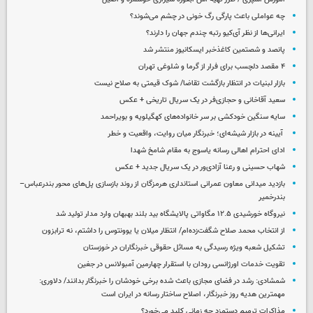
چه عواملی باعث پارگی رگ خونی در چشم می‌شوند؟
ایرانی‌ها از نظر آی‌کیو رتبه چندم جهان را دارند؟
پانصد و شصتمین کاغذخبر ایسکانیوز منتشر شد
۴ مقصد دلچسب برای فرار از گرما و شلوغی تهران
بازار لبنیات در انتظار بازگشت تقاضا/ شوک قیمتی به صلاح نیست
سعید آقاخانی و حجازی‌فر در یک سریال تاریخی + عکس
سایه سنگین خودکشی بر سر خانواده‌های کهگیلویه و بویراحمد
آیینه در بازار شیشه‌ای؛ خبرنگار میان روایت، واقعیت و خطر
ادای احترام اهالی رسانه یاسوج به مقام شامخ شهدا
شهاب حسینی و رعنا آزادی‌ور در یک سریال جدید + عکس
بازدید میدانی معاون عمرانی استانداری هرمزگان از روند بازسازی پل‌های محور بندرعباس–
بندرخمیر
نیروگاه خورشیدی ۱۲.۵ مگاواتی پالایشگاه بید بلند بهبهان وارد مدار تولید شد
از انتخاب محمد صلاح شگفت‌زده‌ام/ انتظار میلان یا یوونتوس را داشتم، نه ترابزون
تشکیل شعبه ویژه رسیدگی به مسائل حقوقی خبرنگاران در خوزستان
تقویت خدمات اورژانسی رودان با استقرار چهارمین آمبولانس در جغین
شمشادی: رشد در فضای مجازی باعث شده برخی خودشان را خبرنگار بدانند/ دلاوری:
مهمترین هدیه‌ روز خبرنگار، اصلاح ساختار رسانه در ایران است
مذاکرات ترمیم دستمزد چه زمانی کلید می‌خورد؟