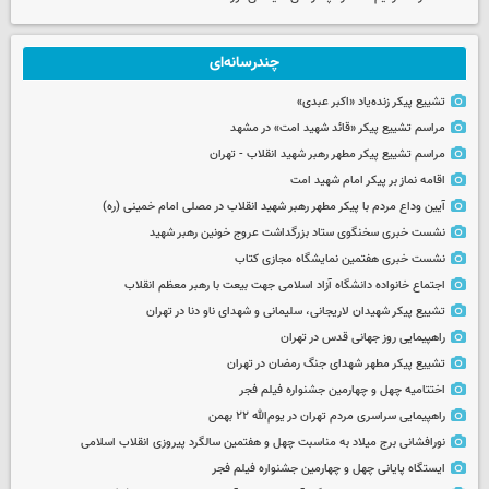
چندرسانه‌ای
تشییع پیکر زنده‌یاد «اکبر عبدی»
مراسم تشییع پیکر «قائد شهید امت» در مشهد
مراسم تشییع پیکر مطهر رهبر شهید انقلاب - تهران
اقامه نماز بر پیکر امام شهید امت
آیین وداع مردم با پیکر مطهر رهبر شهید انقلاب در مصلی امام خمینی (ره)
نشست خبری سخنگوی ستاد بزرگداشت عروج خونین رهبر شهید
نشست خبری هفتمین نمایشگاه مجازی کتاب
اجتماع خانواده دانشگاه آزاد اسلامی جهت بیعت با رهبر معظم انقلاب
تشییع پیکر شهیدان لاریجانی، سلیمانی و شهدای ناو دنا در تهران
راهپیمایی روز جهانی قدس در تهران
تشییع پیکر مطهر شهدای جنگ رمضان در تهران
اختتامیه چهل و چهارمین جشنواره فیلم فجر
راهپیمایی سراسری مردم تهران در یوم‌الله ۲۲ بهمن
نورافشانی برج میلاد به مناسبت چهل‌ و هفتمین سالگرد پیروزی انقلاب اسلامی
ایستگاه پایانی چهل و چهارمین جشنواره فیلم فجر