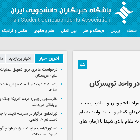
اقتصاد
ورزش
فرهنگ و هنر
بین الملل
علم و فناوری
عکس و گرافیک
آخرین اخبار
اخبار پربازدید
دا
درخواست عامری برای تعویق عملیات ان
علیه عربستان
واحد تویسرکان‎‎
رشد ۴.۸ درصدی قیمت جهانی طلا 
هفته
نظرسنجی رویترز: مردم آمریکا جنگ با 
اه دانشجویان و اساتید واحد با
بی‌ثباتی می‌دانند
صله درخت در یادمان شهدای گمنام و سایت واحد به نام
تیراندازی مرگبار در مدرسه‌ تایلند با 
دست‌کم ۲۰ زخمی
ه مقام والای شهدا با آرمان های
دستور ترامپ برای تحقیق درباره چگو
کمبود تسلیحات