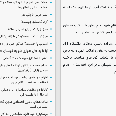
هواشناسی امروز ایران/ گردوخاک و
گرامیداشت آیین درختکاری یک اصله
هوا در بعضی استان‌ها
دسر عربی با پتی بور
کرم کاستارد چیست؟
ام شهدا هم زمان با دیگر واحدهای
طرز تهیه دسر پان اسپانیا ساده
رارسر کشور به انجام رسید.
طرز تهیه دسر بیسکویتی با ژله پرتقال
 میزاده رئیس محترم دانشگاه آزاد
آمبولی پا چیست؟ علائم، علل و راه د
ست به عنوان امانت الهی و به پاس
آیا تا به حال هواری پلو به گوشتان 
ز با انتخاب گونه‌های مناسب درخت
صفر تا ۱۰۰ طرز تهیه شکلات آلمانی
بز شهدای عزیز این شهرستان، اقدام
غذای محبوب پاندای کونگ فوکار/ طرز
برنجی ژاپنی (اونیگیری)
اخراج دو مأمور ارشد «موساد»؛ پس‌
توطئه شوم تغییر نظام ایران
کانادا دو مظنون تیراندازی در نزدیکی
آمریکا را بازداشت کرد
سامانه‌های تامین اجتماعی بدون قطع
دسترس است
پزشکیان: باید افراد کارآمدتر را به کار