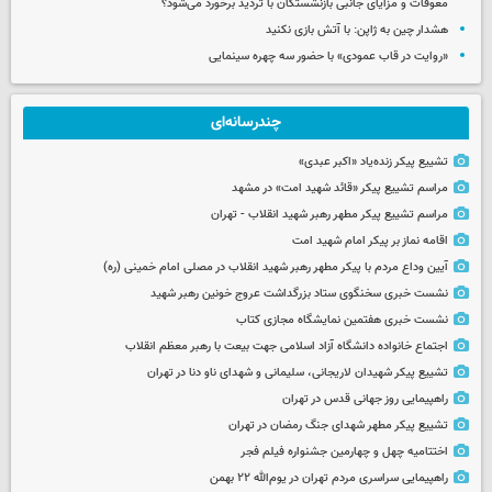
معوقات و مزایای جانبی بازنشستگان با تردید برخورد می‌شود؟
هشدار چین به ژاپن: با آتش بازی نکنید
«روایت در قاب عمودی» با حضور سه چهره سینمایی
چندرسانه‌ای
تشییع پیکر زنده‌یاد «اکبر عبدی»
مراسم تشییع پیکر «قائد شهید امت» در مشهد
مراسم تشییع پیکر مطهر رهبر شهید انقلاب - تهران
اقامه نماز بر پیکر امام شهید امت
آیین وداع مردم با پیکر مطهر رهبر شهید انقلاب در مصلی امام خمینی (ره)
نشست خبری سخنگوی ستاد بزرگداشت عروج خونین رهبر شهید
نشست خبری هفتمین نمایشگاه مجازی کتاب
اجتماع خانواده دانشگاه آزاد اسلامی جهت بیعت با رهبر معظم انقلاب
تشییع پیکر شهیدان لاریجانی، سلیمانی و شهدای ناو دنا در تهران
راهپیمایی روز جهانی قدس در تهران
تشییع پیکر مطهر شهدای جنگ رمضان در تهران
اختتامیه چهل و چهارمین جشنواره فیلم فجر
راهپیمایی سراسری مردم تهران در یوم‌الله ۲۲ بهمن