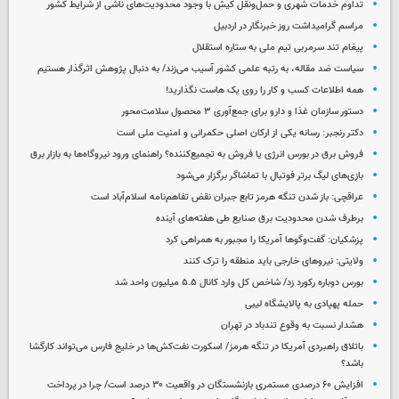
تداوم خدمات شهری و حمل‌ونقل کیش با وجود محدودیت‌های ناشی از شرایط کشور
مراسم گرامیداشت روز خبرنگار در اردبیل
پیغام تند سرمربی تیم ملی به ستاره استقلال
سیاست ضد مقاله، به رتبه علمی کشور آسیب می‌زند/ به دنبال پژوهش اثرگذار هستیم
همه اطلاعات کسب‌ و کار را روی یک هاست نگذارید!
دستور سازمان غذا و دارو برای جمع‌آوری ۳ محصول سلامت‌محور
دکتر رنجبر: رسانه یکی از ارکان اصلی حکمرانی و امنیت ملی است
فروش برق در بورس انرژی یا فروش به تجمیع‌کننده؟ راهنمای ورود نیروگاه‌ها به بازار برق
بازی‌های لیگ برتر فوتبال با تماشاگر برگزار می‌شود
عراقچی: باز شدن تنگه هرمز تابع جبران نقض تفاهم‌نامه اسلام‌آباد است
برطرف شدن محدودیت‌ برق صنایع طی هفته‌های آینده
پزشکیان: گفت‌وگوها آمریکا را مجبور به همراهی کرد
ولایتی: نیروهای خارجی باید منطقه را ترک کنند
بورس دوباره رکورد زد/ شاخص کل وارد کانال ۵.۵ میلیون واحد شد
حمله پهپادی به پالایشگاه لیبی
هشدار نسبت به وقوع تندباد در تهران
باتلاق راهبردی آمریکا در تنگه هرمز/ اسکورت نفت‌کش‌ها در خلیج فارس می‌تواند کارگشا
باشد؟
افزایش ۶۰ درصدی مستمری‌ بازنشستگان در واقعیت ۳۰ درصد است/ چرا در پرداخت