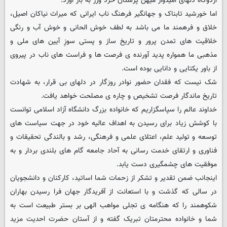
اردوگاه دلهای امیدوار میهن پرستان خرد ورز به بار آورد.
اما خورشید تابناک و جهانگیر فرهنگ ناب ایرانی که میراث نیاکان اصیل،
خلاق و فرهمند ما می باشد به لطف خوش الحانی و خوش آب و رنگی
خلاقیت های تمدن پرور و تاریخ ساز و پستی سوزِ آیین های ملی و
مذهبی ما همواره پدید آورنده ی فرصت ها و فراست های ناب در پیروی
از باور یکتایی و دانایی بوده است.
شک نیست که فقدان حضور نوادر روزگار در دلهای بی قرار، به شهادت
تاریخ ماندگار فرصت تشخیص و چاره ی مصلحت خواهد یافت.
خداوند عالم را سپاسگزاریم که خانواده بزرگ دانشگاه آزاد اسلامی توانست
با کوشش زیاد برای رسیدن به اهداف عالیه خود در جهت سیاست های
توسعه و تولید علم، اعتلای علمی و فرهنگی، رشد و بالندگی تحقیقات و
فناوری و ارتقای خدمت رسانی به آحاد جامعه گام های بلندی بردار و به
موفقیت های چشمگیری دست یابد.
اینجانب ضمن تقدیر و تشکر از زحمات شما اساتید، کارکنان و دانشجویان
در سالی که گذشت و با استعانت از آفریدگار جهان فرا رسیدن بهاران
شکوهمند را که هنگامه ی تجلی مواهب الهی بر بستر طبیعت است به
شما و خانواده محترمتان تبریک گفته و از آستان حضرت احدیت مزید