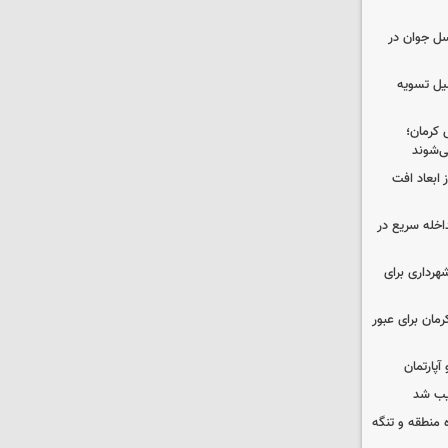
سل جوان در
کمیل تسویه
 کرمان؛
ی‌شوند
 ابعاد افت
اخله سریع در
هرداری برای
مان برای عبور
یب شد
ره منطقه و تنگه