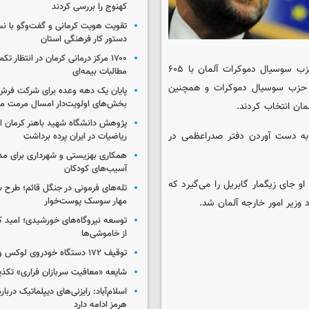
کهنوج را بررسی کردند
تقویت هویت کرمانی و گفت‌وگو با ن
دستور کار فرهنگی استان
۱۷۰۰ مرکز درمانی کرمان در انتظار ت
به گزارش ایسکانیوز به نقل از شبکه خبری دویچه وله، کنگره ویژه حزب سوسیال دموکرات آلمان با ۶۰۵
مطالبات بیمه‌ای
یس حزب سوسیال دموکرات و همچنین
پایان یک دهه وعده برای شرکت فرش
بخش‌های اولویت‌دار امسال مرمت م
مان انتخاب کردند.
پژوهش دانشگاه شهید باهنر کرمان از
 به دست آوردن دفتر صدراعظمی در
ریاضیات در ایران پرده برداشت
همکاری بهزیستی و شهرداری برای مد
آسیب‌های کودکان
جای زیگمار گابریل را می‌گیرد که
تله‌های فرمونی در جنگل قائم؛ طرح ش
مهار سوسک پوست‌خوار
وزیر امور خارجه آلمان شد.
توسعه نیروگاه‌های خورشیدی؛ امید کر
از خاموشی‌ها
توقیف ۱۷۲ دستگاه خودروی لوکس و آپارتمان
شایعه «معافیت سربازان فراری» تکذ
اسلام‌آباد: رایزنی‌های دیپلماتیک دربا
هرمز ادامه دارد