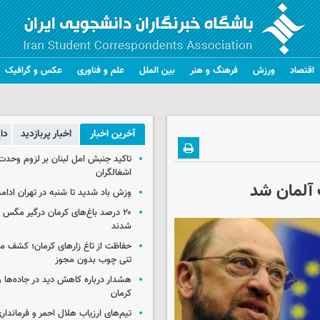
اقتصاد
ورزش
فرهنگ و هنر
بین الملل
علم و فناوری
عکس و گرافیک
آخرین اخبار
اخبار پربازدید
دا
تاکید جنبش امل لبنان بر لزوم وحدت 
اشغالگران
آلمان شد
وزش باد شدید تا شنبه در تهران ادامه
۲۰ درصد باغ‌های کرمان درگیر مگس م
شدند
حفاظت از تاغ زارهای کرمان؛ کشف 
تنی چوب بدون مجوز
هشدار درباره کاهش دید در جاده‌ها 
کرمان
تیم‌های ارزیاب هلال احمر و فرماندار