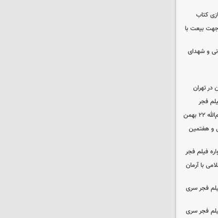
زی کتاب
 جهت بیعت با
نی و شهدای
در تهران
لم فجر
 بهمن
‌ و هفتمین
اره فیلم فجر
امی با آرمان
یلم فجر سری
یلم فجر سری