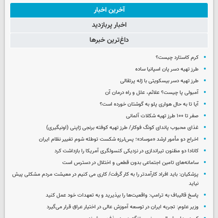
آخرین اخبار
اخبار پربازدید
داغ‌ترین خبرها
کرم کاستارد چیست؟
طرز تهیه دسر پان اسپانیا ساده
طرز تهیه دسر بیسکویتی با ژله پرتقالی
آمبولی پا چیست؟ علائم، علل و راه درمان آن
آیا تا به حال هواری پلو به گوشتان خورده است؟
صفر تا ۱۰۰ طرز تهیه شکلات آلمانی
غذای محبوب پاندای کونگ فوکار/ طرز تهیه کوفته برنجی ژاپنی (اونیگیری)
اخراج دو مأمور ارشد «موساد»؛ پس‌لرزه شکست توطئه شوم تغییر نظام ایران
کانادا دو مظنون تیراندازی در نزدیکی کنسولگری آمریکا را بازداشت کرد
سامانه‌های تامین اجتماعی بدون قطعی و اختلال در دسترس است
پزشکیان: باید افراد کارآمدتر را به کار گرفت/ کاری می کنیم در معیشت مردم مشکلی پیش
نیاید
پاسخ قالیباف به ترامپ: واقعیت‌ها را بپذیرید و به تعهدات خود عمل کنید
وزیر علوم: تجربه ایران در توسعه آموزش عالی در اختیار عراق قرار می‌گیرد