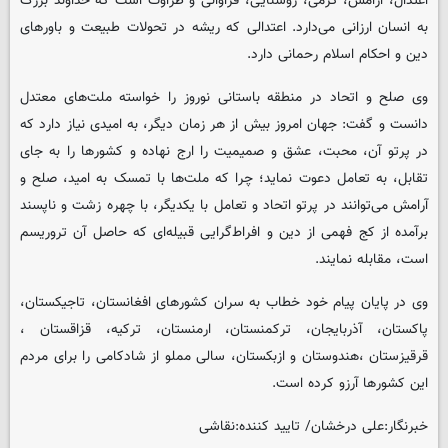
اعتدال، آرامش، گرمی، روشنایی، فراوانی و طراوت است که خداوند بزرگ
به انسان ارزانی می‌دارد. اعتدالی که ریشه در تحولات طبیعت و باورهای
دین و احکام اسلام رحمانی دارد.
وی صلح و اتحاد در منطقه باستانی نوروز را خواسته ملت‌های معتدل
دانست و گفت: جهان امروز بیش از هر زمان دیگر، به امیدی نیاز دارد که
در پرتو آن، محبت، عشق و صمیمیت را ارج نهاده و کشورها را به جای
تقابل، به تعامل دعوت نماید؛ چرا که ملت‌ها با تمسک به امید، صلح و
آرامش می‌توانند در پرتو اتحاد و تعامل با یکدیگر، با چهره زشت و ناپسند
برآمده از کج فهمی از دین و افراط‌گرایی قبیله‌ای که حاصل آن تروریسم
است، مقابله نمایند.
وی در پایان پیام خود خطاب به سران کشورهای افغانستان، تاجیکستان،
پاکستان، آذربایجان، ترکمنستان، ارمنستان، ترکیه، قزاقستان ،
قرقیزستان ،هندوستان و ازبکستان، سالی مملو از شادکامی را برای مردم
این کشورها آرزو کرده است.
خبرنگار:علی درخشان/ تایید کننده:نقاشی