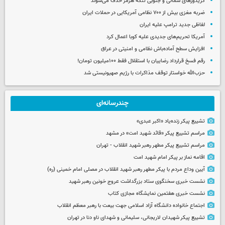
کریدورهای شمالی و جنوبی تنگه هرمز حذف می‌شوند
ضربه مغزی بیش از ۷۰۰ نظامی آمریکایی در حملات ایران
لفاظی جدید ترامپ علیه ایران
آمریکا تحریم‌های جدیدی علیه کوبا اعمال کرد
افزایش سطح آماده‌باش نظامی و امنیتی در عراق
رقم فسخ قرارداد رضاییان با استقلال فقط ۱۰۰میلیون تومان!
حزب‌الله خواستار توقف مذاکرات با رژیم صهیونیستی شد
چندرسانه‌ای
تشییع پیکر زنده‌یاد «اکبر عبدی»
مراسم تشییع پیکر «قائد شهید امت» در مشهد
مراسم تشییع پیکر مطهر رهبر شهید انقلاب - تهران
اقامه نماز بر پیکر امام شهید امت
آیین وداع مردم با پیکر مطهر رهبر شهید انقلاب در مصلی امام خمینی (ره)
نشست خبری سخنگوی ستاد بزرگداشت عروج خونین رهبر شهید
نشست خبری هفتمین نمایشگاه مجازی کتاب
اجتماع خانواده دانشگاه آزاد اسلامی جهت بیعت با رهبر معظم انقلاب
تشییع پیکر شهیدان لاریجانی، سلیمانی و شهدای ناو دنا در تهران