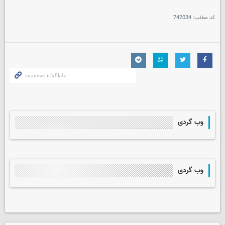
کد مطلب:
742034
وب گردی
وب گردی