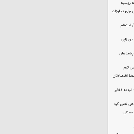
ه روسیه
 برای تجاوزات
 ثبت‌نام
ین ژاپن
 پیامدهای
س تیم
ضا اقتصادتان
عت آب به ذخایر
دهی نفتی کرد
بستان،