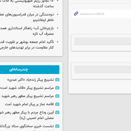
ساعت گذشته
دودستگی در میان فدراسیون‌های عضو
خاطر اینفانتینو
بازچرخانی آب؛ راهکار استانداری هم
مصرف آب تازه
تأکید امام جمعه بوشهر بر تقویت قد
کنار مقاومت در برابر تهدیدهای خارجی
چندرسانه‌ای
تشییع پیکر زنده‌یاد «اکبر عبدی»
مراسم تشییع پیکر «قائد شهید امت»
مراسم تشییع پیکر مطهر رهبر شهید ان
اقامه نماز بر پیکر امام شهید امت
آیین وداع مردم با پیکر مطهر رهبر شه
مصلی امام خمینی (ره)
نشست خبری سخنگوی ستاد بزرگدا