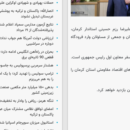
حملات پهپادی و شهپادی اوکراین علی
انصارالله: پاکستان و ترکیه به پوششی
عربستان تبدیل نشوند
نتایج آزمون مدارس سمپاد اعلام شد/
لیرضا رزم حسینی استاندار کرمان،
پذیرفته‌شدگان از ۱۹ مرداد
ان و جمعی از مسئولان وارد فرودگاه
ارزپاشی دولت آمریکا هم جواب نداد؛ 
دوباره در سراشیبی
بحران در راه‌آهن انگلیس ادامه دارد؛
ی سفر معاون اول رئیس جمهوری است.
قطعی 90 ثانیه‌ای برق
هشدار سرمربی پرسپولیس به جاسو
ای اقتصاد مقاومتی استان کرمان را
ترامپ سوئیس را تهدید کرد؛ با یک ام
را به هم می‌ریزم
بدهی ۱۵۰ میلیارد متر مکعبی صن
 بازدید خواهد کرد.
زیرزمینی کشور
تنگه هرمز، ریاض را وادار به تخفیف‌
امضای توافق نظامی مشترک میان عر
پاکستان و ترکیه
استانبول میزبان سوپرجام اسپانیا شد