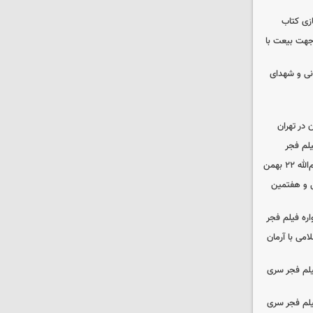
زی کتاب
 جهت بیعت با
نی و شهدای
در تهران
لم فجر
 بهمن
‌ و هفتمین
اره فیلم فجر
امی با آرمان
یلم فجر سری
یلم فجر سری