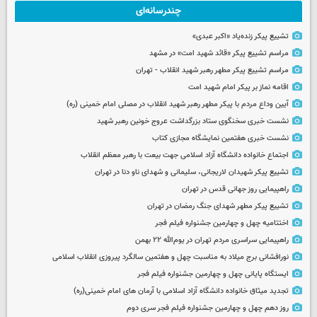
چندرسانه‌ای
تشییع پیکر زنده‌یاد «اکبر عبدی»
مراسم تشییع پیکر «قائد شهید امت» در مشهد
مراسم تشییع پیکر مطهر رهبر شهید انقلاب - تهران
اقامه نماز بر پیکر امام شهید امت
آیین وداع مردم با پیکر مطهر رهبر شهید انقلاب در مصلی امام خمینی (ره)
نشست خبری سخنگوی ستاد بزرگداشت عروج خونین رهبر شهید
نشست خبری هفتمین نمایشگاه مجازی کتاب
اجتماع خانواده دانشگاه آزاد اسلامی جهت بیعت با رهبر معظم انقلاب
تشییع پیکر شهیدان لاریجانی، سلیمانی و شهدای ناو دنا در تهران
راهپیمایی روز جهانی قدس در تهران
تشییع پیکر مطهر شهدای جنگ رمضان در تهران
اختتامیه چهل و چهارمین جشنواره فیلم فجر
راهپیمایی سراسری مردم تهران در یوم‌الله ۲۲ بهمن
نورافشانی برج میلاد به مناسبت چهل‌ و هفتمین سالگرد پیروزی انقلاب اسلامی
ایستگاه پایانی چهل و چهارمین جشنواره فیلم فجر
تجدید میثاق خانواده دانشگاه آزاد اسلامی با آرمان های امام خمینی(ره)
روز دهم چهل و چهارمین جشنواره فیلم فجر سری دوم