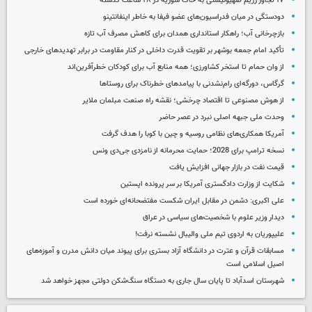
۱۷ تجاوز رژیم صهیونیستی به خاک سوریه در ۴۸ ساعت گذشته
دودستگی در میان فدراسیون‌های عضو فیفا به خاطر اینفانتینو
بازچرخانی آب؛ راهکار استانداری همدان برای کاهش مصرف آب تازه
تأکید امام جمعه بوشهر بر تقویت قدرت داخلی در کنار مقاومت در برابر تهدیدهای خارجی
از وان حمام تا استخر کشاورزی؛ همه منابع آب برای کودکان خطرآفرین‌اند
گرگاس، دورگه‌ای رام‌نشدنی با پیامدهای خطرناک برای روستاها
از هوش مصنوعی تا اقتصاد چرخشی؛ نقشه راه صنعت مبلمان ملایر
وحدت ملی جبهه اصلی نبرد در عصر حاضر
آمریکا همکاری‌های نظامی روسیه و چین با کوبا را هدف گرفت
نسخه ترامپ برای 2028؛ حمایت محرمانه از نامزدی جی‌دی ونس
قیمت نفت در بازار جهانی افزایش یافت
شکایت از وزارت دادگستری آمریکا بر سر پرونده اپستین
علی اکبری: دشمن در مقابل ایران شکست مفتضحانه‌ای خورده است
دیدار وزیر علوم با شخصیت‌های سیاسی در عراق
علیپوریان به اردوی تیم ملی والیبال نشسته نرفت!
مسابقات قرآن و عترت در دانشگاه آزاد بستری برای پیوند میان دانش مدرن و آموزه‌های
اصیل اسلامی است
شهرستان اسدآباد تا پایان سال جاری به دستگاه سنگ‌شکن دولتی مجهز خواهد شد