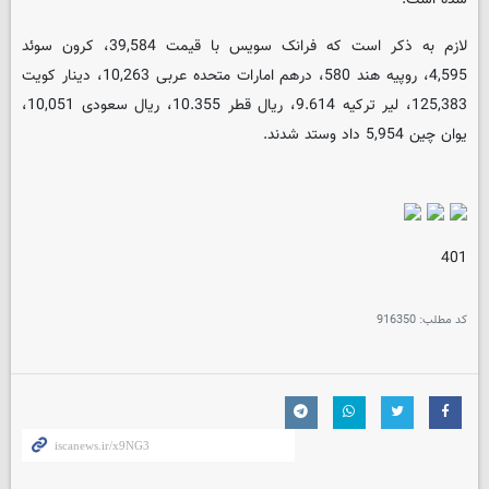
لازم به ذکر است که فرانک سویس با قیمت 39,584، کرون سوئد
4,595، روپیه هند 580، درهم امارات متحده عربی 10,263، دینار کویت
125,383، لیر ترکیه 9.614، ریال قطر 10.355، ریال سعودی 10,051،
یوان چین 5,954 داد وستد شدند.
401
کد مطلب:
916350