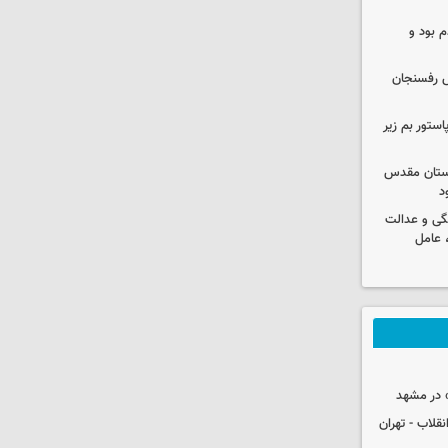
 بود و
رش رفسنجان
استور بم زیر
 آستان مقدس
د
گی و عدالت
 عامل
 در مشهد
قلاب - تهران