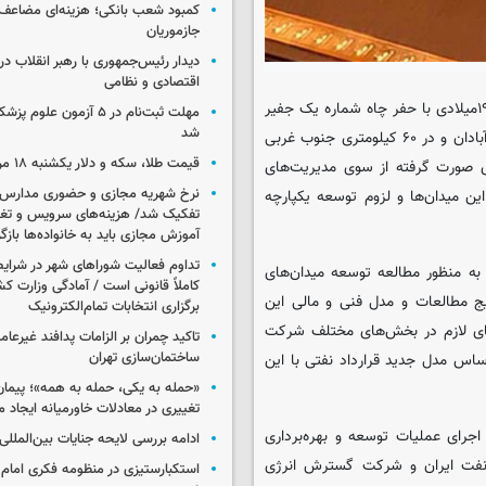
کمبود شعب بانکی؛ هزینه‌ای مضاعف
جازموریان
دیدار رئیس‌جمهوری با رهبر انقلاب در
اقتصادی و نظامی
میدان‌های سپهر و جفیر در سال ۱۹۷۶میلادی با حفر چاه شماره یک جفیر
مهلت ثبت‌نام در ۵ آزمون عل
شد
کشف شده‌اند. این میدان‌ها در بخش شمال شرقی حوزه رسوبی دشت آبادان و در ۶۰ کیلومتری جنوب غربی
قیمت طلا، سکه و دلار یکشنبه ۱۸ مرداد ۱۴۰۵
های صورت گرفته از سوی مدیریت‌های
نرخ شهریه مجازی و حضوری مدارس غ
 میدان‌ها و لزوم توسعه یکپارچه
تفکیک شد/ هزینه‌های سرویس و تغذی
آموزش مجازی باید به خانواده‌ها بازگ
تداوم فعالیت شوراهای شهر در شرای
رکت ملی نفت ایران و گسترش انرژی پاسارگاد ۱۳ بهمن ماه ۱۳۹۵ به منظور مطالعه توسعه میدان‌های
کاملاً قانونی است / آمادگی وزارت کش
ج مطالعات و مدل فنی و مالی این
برگزاری انتخابات تمام‌الکترونیک
ی لازم در بخش‌های مختلف شرکت
تاکید چمران بر الزامات پدافند غیرعام
ساختمان‌سازی تهران
ساس مدل جدید قرارداد نفتی با این
«حمله به یکی، حمله به همه»؛ پیما
تغییری در معادلات خاورمیانه ایجاد م
اجرای عملیات توسعه و بهره‌برداری
ادامه بررسی لایحه جنایات بین‌الملل
 نفت ایران و شرکت گسترش انرژی
استکبارستیزی در منظومه فکری امام