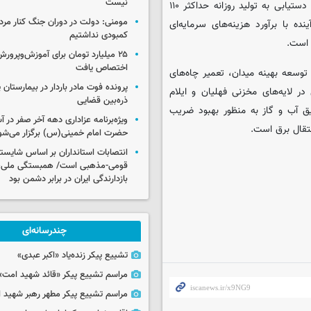
نیست
پاسارگاد برای یک دوره ۲۰ ساله منعقد می‌شود. هدف از این قرارداد، دستیابی به تولید روزانه حداکثر ۱۱۰
مومنی: دولت در دوران جنگ کنار مردم
د تجمعی حدود ۵۱۲ میلیون بشکه طی ۲۰ سال آینده با برآورد هزینه‌های سرمایه‌ای
کمبودی نداشتیم
۲۵ میلیارد تومان برای آموزش‌وپرو
اختصاص یافت
وسعه بهینه میدان، تعمیر چاه‌های
پرونده فوت مادر باردار در بیمارستان پ
 لایه‌های مخزنی فهلیان و ایلام
ذره‌بین قضایی
 شکافت، تزریق آب و گاز به منظور بهبود ضریب
ویژه‌برنامه عزاداری دهه آخر صفر در
تقال برق است.
حضرت امام خمینی(س) برگزار می‌شو
انتصابات استانداران بر اساس شایست
قومی-مذهبی است/ همبستگی ملی،
بازدارندگی ایران در برابر دشمن بود
چندرسانه‌ای
تشییع پیکر زنده‌یاد «اکبر عبدی»
مراسم تشییع پیکر «قائد شهید امت»
مراسم تشییع پیکر مطهر رهبر شهید ان