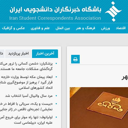
اقتصاد
ورزش
فرهنگ و هنر
بین الملل
علم و فناوری
عکس و گرافیک
آخرین اخبار
اخبار پربازدید
دا
پزشکیان: دشمن کسانی را ترور می‌کن
گره‌گشای مشکلات جامعه ما هستند
هر
ابعاد پیمان مکه توسط وزارت خارجه 
قرار گیرد / پرهیز از موضوع‌گیری شتاب
اتحاد کشورهای اسلامی
مرد سال والیبال آسیا انتخاب شد
«بیست و یک»، سریالی با افراط در 
نمایشی/ تجربه‌ای ناقص در ژانر جنای
اولیانوف: تنها راه موثر برای خروج آمر
علیه ایران، دیپلماسی است