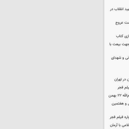
ید انقلاب در
شت عروج
زی کتاب
 جهت بیعت با
نی و شهدای
در تهران
لم فجر
 بهمن
‌ و هفتمین
اره فیلم فجر
امی با آرمان