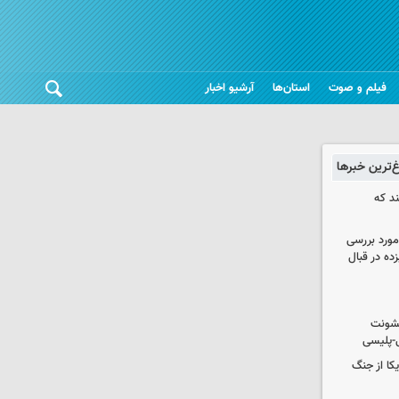
فیلم و صوت
استان‌ها
آرشیو اخبار
غ‌ترین خبرها
ند که
مورد بررسی
زده در قبال
خشونت
ی-پلیسی
یکا از جنگ