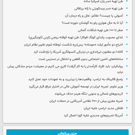
طرز تهیه دسر پان اسپانیا ساده
طرز تهیه دسر بیسکویتی با ژله پرتقالی
آمبولی پا چیست؟ علائم، علل و راه درمان آن
آیا تا به حال هواری پلو به گوشتان خورده است؟
صفر تا ۱۰۰ طرز تهیه شکلات آلمانی
غذای محبوب پاندای کونگ فوکار/ طرز تهیه کوفته برنجی ژاپنی (اونیگیری)
اخراج دو مأمور ارشد «موساد»؛ پس‌لرزه شکست توطئه شوم تغییر نظام ایران
کانادا دو مظنون تیراندازی در نزدیکی کنسولگری آمریکا را بازداشت کرد
سامانه‌های تامین اجتماعی بدون قطعی و اختلال در دسترس است
پزشکیان: باید افراد کارآمدتر را به کار گرفت/ کاری می کنیم در معیشت مردم مشکلی پیش
نیاید
پاسخ قالیباف به ترامپ: واقعیت‌ها را بپذیرید و به تعهدات خود عمل کنید
وزیر علوم: تجربه ایران در توسعه آموزش عالی در اختیار عراق قرار می‌گیرد
کریدورهای شمالی و جنوبی تنگه هرمز حذف می‌شوند
ضربه مغزی بیش از ۷۰۰ نظامی آمریکایی در حملات ایران
لفاظی جدید ترامپ علیه ایران
آمریکا تحریم‌های جدیدی علیه کوبا اعمال کرد
چندرسانه‌ای